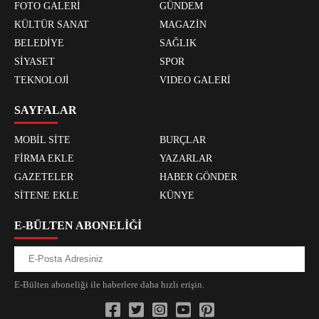
FOTO GALERİ
GÜNDEM
KÜLTÜR SANAT
MAGAZİN
BELEDİYE
SAĞLIK
SİYASET
SPOR
TEKNOLOJİ
VIDEO GALERİ
SAYFALAR
MOBİL SİTE
BURÇLAR
FİRMA EKLE
YAZARLAR
GAZETELER
HABER GÖNDER
SİTENE EKLE
KÜNYE
E-BÜLTEN ABONELİĞİ
E-Bülten aboneliği ile haberlere daha hızlı erişin.