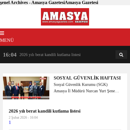
şenel Archives - Amasya GazetesiAmasya Gazetesi
MENÜ
16:04
18:31
2026 yılı berat kandili kutlama listesi
AM
AN
SOSYAL GÜVENLİK HAFTASI
Sosyal Güvenlik Kurumu (SGK)
Amasya İl Müdürü Nurcan Yurt Şenel
ve beraberindeki heyet, 13 – 19 Mayıs
Sosyal Güvenlik Haftası dolayısıyla Vali
Dr. Osman Varol’u ziyaret etti. Vali
2026 yılı berat kandili kutlama listesi
Varol, istihda...
2 Şubat 2026 - 16:04
1