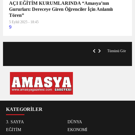
AÇI EĞİTİM KURUMLARINDA “Amasya’nın
Gururları: Dereceye Giren Öğrenciler İçin Anlamlı
Tören”
5 Eylül 2025 - 18:45
9
V
x
A
Tümünü Gör
KATEGORİLER
3. SAYFA
DÜNYA
EĞİTİM
EKONOMİ