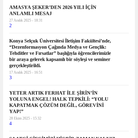
AMASYA ŞEKER’DEN 2026 YILI İÇİN
ANLAMLI MESAJ
27 Aralık 2025 - 18:31
2
Konya Selçuk Üniversitesi İletişim Fakültesi’nde,
“Dezenformasyon Çağında Medya ve Gençlik:
Tehditler ve Fırsatlar” başlığıyla öğrencilerimizle
bir araya gelerek kapsamlı bir söyleşi ve seminer
gerçekleştirildi.
17 Aralık 2025 - 16:51
3
YETER ARTIK FERHAT İLE ŞİRİN’İN
YOLUNA ENGEL! HALK TEPKİLİ: “YOLU
KAPATMAK ÇÖZÜM DEĞİL, GÖREVİNİ
YAP!”
28 Ekim 2025 - 15:32
4