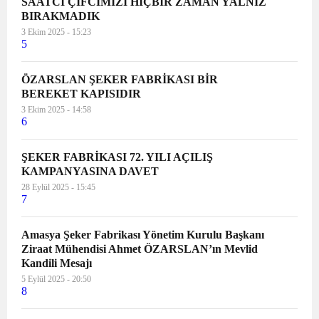
SAATCİ ÇİFCİMİZİ HİÇBİR ZAMAN YALNIZ
BIRAKMADIK
3 Ekim 2025 - 15:23
5
ÖZARSLAN ŞEKER FABRİKASI BİR
BEREKET KAPISIDIR
3 Ekim 2025 - 14:58
6
ŞEKER FABRİKASI 72. YILI AÇILIŞ
KAMPANYASINA DAVET
28 Eylül 2025 - 15:45
7
Amasya Şeker Fabrikası Yönetim Kurulu Başkanı
Ziraat Mühendisi Ahmet ÖZARSLAN’ın Mevlid
Kandili Mesajı
5 Eylül 2025 - 20:50
8