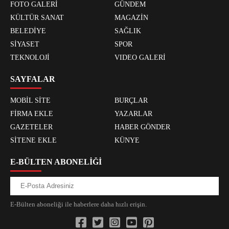
FOTO GALERİ
GÜNDEM
KÜLTÜR SANAT
MAGAZİN
BELEDİYE
SAĞLIK
SİYASET
SPOR
TEKNOLOJİ
VIDEO GALERİ
SAYFALAR
MOBİL SİTE
BURÇLAR
FİRMA EKLE
YAZARLAR
GAZETELER
HABER GÖNDER
SİTENE EKLE
KÜNYE
E-BÜLTEN ABONELİĞİ
E-Bülten aboneliği ile haberlere daha hızlı erişin.