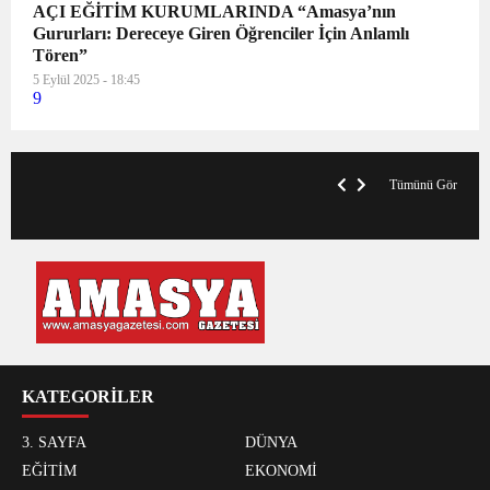
AÇI EĞİTİM KURUMLARINDA “Amasya’nın
Gururları: Dereceye Giren Öğrenciler İçin Anlamlı
Tören”
5 Eylül 2025 - 18:45
9
VegasHero Casino Test: Spiele, Boni &
T
Auszahlungen
A
Tümünü Gör
KATEGORİLER
3. SAYFA
DÜNYA
EĞİTİM
EKONOMİ