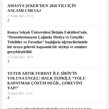
AMASYA ŞEKER’DEN 2026 YILI İÇİN
ANLAMLI MESAJ
27 Aralık 2025 - 18:31
2
Konya Selçuk Üniversitesi İletişim Fakültesi’nde,
“Dezenformasyon Çağında Medya ve Gençlik:
Tehditler ve Fırsatlar” başlığıyla öğrencilerimizle
bir araya gelerek kapsamlı bir söyleşi ve seminer
gerçekleştirildi.
17 Aralık 2025 - 16:51
3
YETER ARTIK FERHAT İLE ŞİRİN’İN
YOLUNA ENGEL! HALK TEPKİLİ: “YOLU
KAPATMAK ÇÖZÜM DEĞİL, GÖREVİNİ
YAP!”
28 Ekim 2025 - 15:32
4