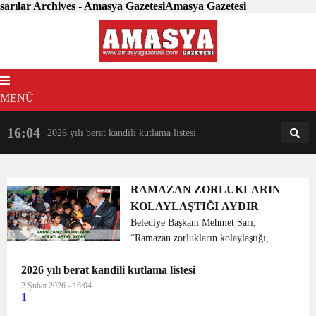
sarılar Archives - Amasya GazetesiAmasya Gazetesi
MENÜ
16:04
18:31
2026 yılı berat kandili kutlama listesi
AM
AN
RAMAZAN ZORLUKLARIN
KOLAYLAŞTIĞI AYDIR
Belediye Başkanı Mehmet Sarı,
“Ramazan zorlukların kolaylaştığı,
darlıkların bollaştığı, sıkıntıların
2026 yılı berat kandili kutlama listesi
rahatlıkla gelip geçtiği, gönüllerin
sofralarla buluştuğu bir zamandır” dedi.
2 Şubat 2026 - 16:04
1
Amasya Belediye Başk...