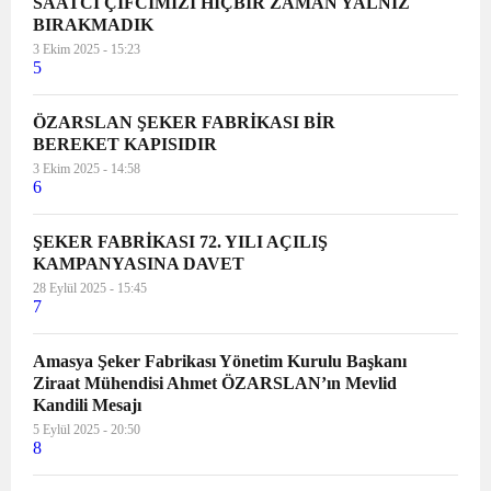
SAATCİ ÇİFCİMİZİ HİÇBİR ZAMAN YALNIZ
BIRAKMADIK
3 Ekim 2025 - 15:23
5
ÖZARSLAN ŞEKER FABRİKASI BİR
BEREKET KAPISIDIR
3 Ekim 2025 - 14:58
6
ŞEKER FABRİKASI 72. YILI AÇILIŞ
KAMPANYASINA DAVET
28 Eylül 2025 - 15:45
7
Amasya Şeker Fabrikası Yönetim Kurulu Başkanı
Ziraat Mühendisi Ahmet ÖZARSLAN’ın Mevlid
Kandili Mesajı
5 Eylül 2025 - 20:50
8