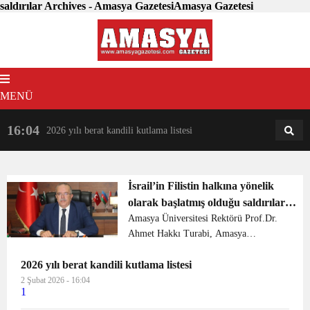
saldırılar Archives - Amasya GazetesiAmasya Gazetesi
MENÜ
16:04
18:31
2026 yılı berat kandili kutlama listesi
AM
AN
İsrail’in Filistin halkına yönelik
olarak başlatmış olduğu saldırılar
sonrası bir çok kesimden tepki
Amasya Üniversitesi Rektörü Prof.Dr.
Ahmet Hakkı Turabi, Amasya
sesleri yükselirken bir açıklamada
Üniversitesi olarak ne Gazze’de ne
Amasya Üniversitesi’nden geldi.
2026 yılı berat kandili kutlama listesi
İsrail’de ne de dünyanın herhangi bir
yerinde artik çocukların, sivillerin ve
2 Şubat 2026 - 16:04
1
masum insan...