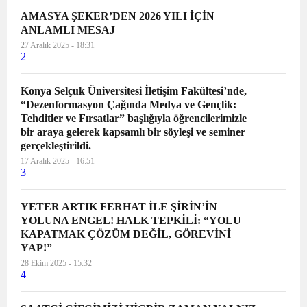
AMASYA ŞEKER’DEN 2026 YILI İÇİN
ANLAMLI MESAJ
27 Aralık 2025 - 18:31
2
Konya Selçuk Üniversitesi İletişim Fakültesi’nde,
“Dezenformasyon Çağında Medya ve Gençlik:
Tehditler ve Fırsatlar” başlığıyla öğrencilerimizle
bir araya gelerek kapsamlı bir söyleşi ve seminer
gerçekleştirildi.
17 Aralık 2025 - 16:51
3
YETER ARTIK FERHAT İLE ŞİRİN’İN
YOLUNA ENGEL! HALK TEPKİLİ: “YOLU
KAPATMAK ÇÖZÜM DEĞİL, GÖREVİNİ
YAP!”
28 Ekim 2025 - 15:32
4