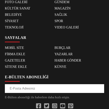
FOTO GALERİ
GÜNDEM
KÜLTÜR SANAT
MAGAZİN
BELEDİYE
SAĞLIK
SİYASET
SPOR
TEKNOLOJİ
VIDEO GALERİ
SAYFALAR
MOBİL SİTE
BURÇLAR
FİRMA EKLE
YAZARLAR
GAZETELER
HABER GÖNDER
SİTENE EKLE
KÜNYE
E-BÜLTEN ABONELİĞİ
E-Bülten aboneliği ile haberlere daha hızlı erişin.