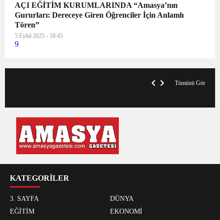
AÇI EĞİTİM KURUMLARINDA “Amasya’nın
Gururları: Dereceye Giren Öğrenciler İçin Anlamlı
Tören”
5 Eylül 2025 - 18:45
9
VegasHero Casino Test: Spiele, Boni &
T
Auszahlungen
A
Tümünü Gör
KATEGORİLER
3. SAYFA
DÜNYA
EĞİTİM
EKONOMİ