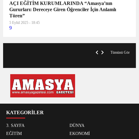
AÇI EĞİTİM KURUMLARINDA “Amasya’nın
Gururları: Dereceye Giren Öğrenciler İçin Anlamlı
Tören”
5 Eylül 2025 - 18:45
9
VegasHero Casino Test: Spiele, Boni &
T
Auszahlungen
A
Tümünü Gör
KATEGORİLER
3. SAYFA
DÜNYA
EĞİTİM
EKONOMİ