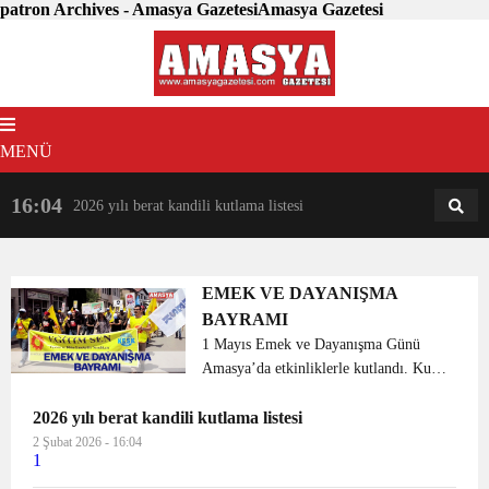
patron Archives - Amasya GazetesiAmasya Gazetesi
MENÜ
16:04
18:31
2026 yılı berat kandili kutlama listesi
AM
AN
EMEK VE DAYANIŞMA
BAYRAMI
1 Mayıs Emek ve Dayanışma Günü
Amasya’da etkinliklerle kutlandı. Kunç
Köprüsünde toplanan sendika ve siyasi
2026 yılı berat kandili kutlama listesi
partililerin üyeleri ellerinde dövizlerle
sloganlar atarak Pirinçci Caddesinden
2 Şubat 2026 - 16:04
1
Yavuz ...