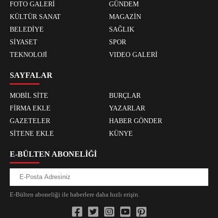
FOTO GALERİ
GÜNDEM
KÜLTÜR SANAT
MAGAZİN
BELEDİYE
SAĞLIK
SİYASET
SPOR
TEKNOLOJİ
VIDEO GALERİ
SAYFALAR
MOBİL SİTE
BURÇLAR
FİRMA EKLE
YAZARLAR
GAZETELER
HABER GÖNDER
SİTENE EKLE
KÜNYE
E-BÜLTEN ABONELİĞİ
E-Bülten aboneliği ile haberlere daha hızlı erişin.