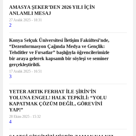
AMASYA ŞEKER’DEN 2026 YILI İÇİN
ANLAMLI MESAJ
27 Aralık 2025 - 18:31
2
Konya Selçuk Üniversitesi İletişim Fakültesi’nde,
“Dezenformasyon Çağında Medya ve Gençlik:
Tehditler ve Fırsatlar” başlığıyla öğrencilerimizle
bir araya gelerek kapsamlı bir söyleşi ve seminer
gerçekleştirildi.
17 Aralık 2025 - 16:51
3
YETER ARTIK FERHAT İLE ŞİRİN’İN
YOLUNA ENGEL! HALK TEPKİLİ: “YOLU
KAPATMAK ÇÖZÜM DEĞİL, GÖREVİNİ
YAP!”
28 Ekim 2025 - 15:32
4