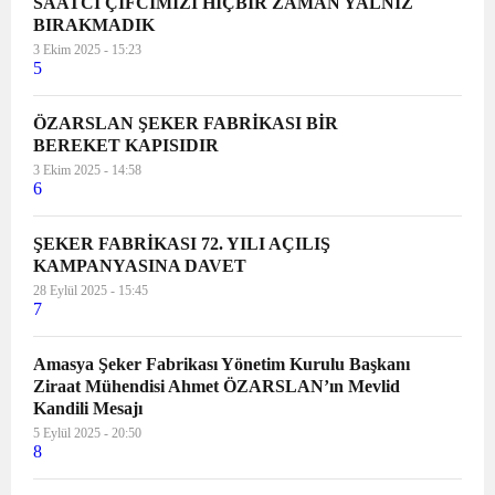
SAATCİ ÇİFCİMİZİ HİÇBİR ZAMAN YALNIZ
BIRAKMADIK
3 Ekim 2025 - 15:23
5
ÖZARSLAN ŞEKER FABRİKASI BİR
BEREKET KAPISIDIR
3 Ekim 2025 - 14:58
6
ŞEKER FABRİKASI 72. YILI AÇILIŞ
KAMPANYASINA DAVET
28 Eylül 2025 - 15:45
7
Amasya Şeker Fabrikası Yönetim Kurulu Başkanı
Ziraat Mühendisi Ahmet ÖZARSLAN’ın Mevlid
Kandili Mesajı
5 Eylül 2025 - 20:50
8