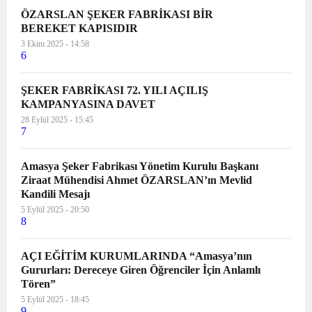
ÖZARSLAN ŞEKER FABRİKASI BİR
BEREKET KAPISIDIR
3 Ekim 2025 - 14:58
6
ŞEKER FABRİKASI 72. YILI AÇILIŞ
KAMPANYASINA DAVET
28 Eylül 2025 - 15:45
7
Amasya Şeker Fabrikası Yönetim Kurulu Başkanı
Ziraat Mühendisi Ahmet ÖZARSLAN’ın Mevlid
Kandili Mesajı
5 Eylül 2025 - 20:50
8
AÇI EĞİTİM KURUMLARINDA “Amasya’nın
Gururları: Dereceye Giren Öğrenciler İçin Anlamlı
Tören”
5 Eylül 2025 - 18:45
9