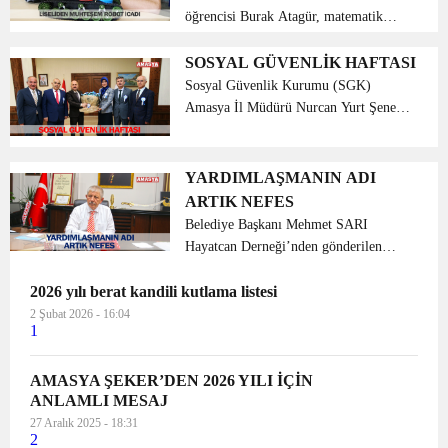
öğrencisi Burak Atagür, matematik
öğretmeni Beyhan Gündüz
danışmanlığında, TÜBİTAK 4006
SOSYAL GÜVENLİK HAFTASI
Bilim Fuarı kapsamında, kodlama
Sosyal Güvenlik Kurumu (SGK)
yaparak basit el hareketiyle kontrol
Amasya İl Müdürü Nurcan Yurt Şenel
edilebi...
ve beraberindeki heyet, 13 – 19 Mayıs
Sosyal Güvenlik Haftası dolayısıyla Vali
Dr. Osman Varol’u ziyaret etti. Vali
YARDIMLAŞMANIN ADI
Varol, istihda...
ARTIK NEFES
Belediye Başkanı Mehmet SARI
Hayatcan Derneği’nden gönderilen
vatandaşların geldiğini ve bu
2026 yılı berat kandili kutlama listesi
vatandaşlara derneğin bir yardımda
bulunmadığını açıklaması üzerine
2 Şubat 2026 - 16:04
1
dernek yetkilileriyle telefonda
görüşüle...
AMASYA ŞEKER’DEN 2026 YILI İÇİN
ANLAMLI MESAJ
27 Aralık 2025 - 18:31
2