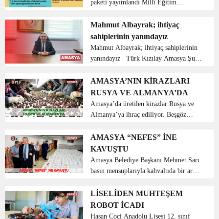
paketi yayımlandı Millî Eğitim
Bakanlığı, uzman bir ekip tarafından
her ay hazırlanan yardımcı kaynak
Mahmut Albayrak; ihtiyaç
destek paketini öğrenci ve öğretmenlere
sahiplerinin yanındayız
sunmayı sürdürüyor. ...
Mahmut Albayrak; ihtiyaç sahiplerinin
yanındayız Türk Kızılay Amasya Şube
Başkanı Mahmut Albayrak; ‘’Bu
Ramazanda da her Ramazanda olduğu
AMASYA’NIN KİRAZLARI
gibi ihtiyaç sahiplerinin yanındayız’’
RUSYA VE ALMANYA’DA
dedi. Ramazan ay...
Amasya’da üretilen kirazlar Rusya ve
Almanya’ya ihraç ediliyor. Beşgöz
mevkiindeki soğuk hava deposunda
bantlardan gelen kirazlar boy boy ve
AMASYA “NEFES” İNE
kalite kalite ayrılarak, soğutulduktan
KAVUŞTU
sonra pa...
Amasya Belediye Başkanı Mehmet Sarı
basın mensuplarıyla kahvaltıda bir araya
gelerek 3 aylık süreçte yapılan
çalışmaların bir değerlendirmesini
LİSELİDEN MUHTEŞEM
yaptı. Akabinde ‘Ses sizden nefes
ROBOT İCADI
bizden’ sloganıyla kur...
Hasan Coci Anadolu Lisesi 12. sınıf