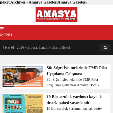
paket Archives - Amasya GazetesiAmasya Gazetesi
MENÜ
16:04
18:31
2026 yılı berat kandili kutlama listesi
AM
AN
Süt Sığırı İşletmelerinde TMR Pilot
Uygulama Çalışması
Süt Sığırı İşletmelerinde TMR Pilot
Uygulama Çalışması Amasya DSYB ve
Lalahan uluslararası ayrımcılık
araştırma ve eğitim merkezi müdürlüğü
10 Bin soruluk yardımcı kaynak
ile ortak olarak çalıştıkları “Amasya
destek paketi yayımlandı
Bölgesindeki Süt Sığır...
10 Bin soruluk yardımcı kaynak destek