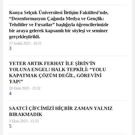
Konya Selçuk Üniversitesi İletişim Fakültesi’nde,
“Dezenformasyon Çağında Medya ve Gençlik:
Tehditler ve Fırsatlar” başlığıyla öğrencilerimizle
bir araya gelerek kapsamlı bir söyleşi ve seminer
gerçekleştirildi.
17 Aralık 2025 - 16:51
3
YETER ARTIK FERHAT İLE ŞİRİN’İN
YOLUNA ENGEL! HALK TEPKİLİ: “YOLU
KAPATMAK ÇÖZÜM DEĞİL, GÖREVİNİ
YAP!”
28 Ekim 2025 - 15:32
4
SAATCİ ÇİFCİMİZİ HİÇBİR ZAMAN YALNIZ
BIRAKMADIK
3 Ekim 2025 - 15:23
5