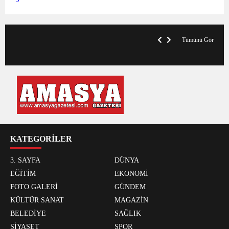
V
x
A
Tümünü Gör
KATEGORİLER
3. SAYFA
DÜNYA
EĞİTİM
EKONOMİ
FOTO GALERİ
GÜNDEM
KÜLTÜR SANAT
MAGAZİN
BELEDİYE
SAĞLIK
SİYASET
SPOR