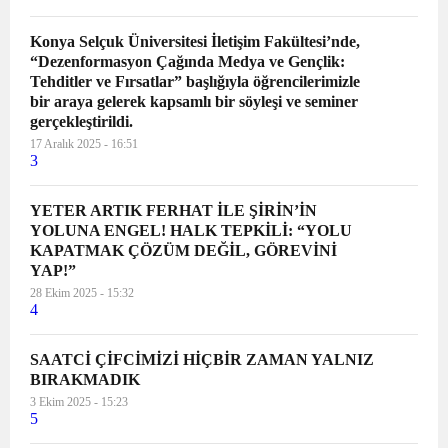
Konya Selçuk Üniversitesi İletişim Fakültesi’nde,
“Dezenformasyon Çağında Medya ve Gençlik:
Tehditler ve Fırsatlar” başlığıyla öğrencilerimizle
bir araya gelerek kapsamlı bir söyleşi ve seminer
gerçekleştirildi.
17 Aralık 2025 - 16:51
3
YETER ARTIK FERHAT İLE ŞİRİN’İN
YOLUNA ENGEL! HALK TEPKİLİ: “YOLU
KAPATMAK ÇÖZÜM DEĞİL, GÖREVİNİ
YAP!”
28 Ekim 2025 - 15:32
4
SAATCİ ÇİFCİMİZİ HİÇBİR ZAMAN YALNIZ
BIRAKMADIK
3 Ekim 2025 - 15:23
5