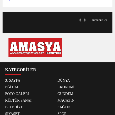
VegasHero Casino Test: Spiele, Boni &
T
Auszahlungen
A
Tümünü Gör
KATEGORİLER
3. SAYFA
DÜNYA
EĞİTİM
EKONOMİ
FOTO GALERİ
GÜNDEM
KÜLTÜR SANAT
MAGAZİN
BELEDİYE
SAĞLIK
SİYASET
SPOR