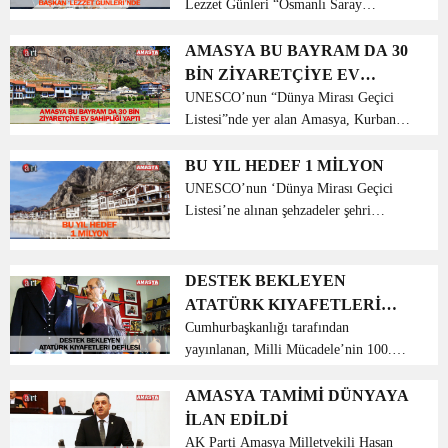
Lezzet Günleri “Osmanlı Saray
Mutfağı” yemek programına katıldı.
Belediye Başkanı Mehmet Sarı, Amasya
AMASYA BU BAYRAM DA 30
Üniversitesi Rektörü Prof. Dr.
BİN ZİYARETÇİYE EV
Süleyman Elmacı’nı...
SAHİPLİĞİ YAPTI
UNESCO’nun “Dünya Mirası Geçici
Listesi”nde yer alan Amasya, Kurban
Bayramı’nda çok sayıda ziyaretçiyi
ağırladı. Birçok Osmanlı şehzadesinin
BU YIL HEDEF 1 MİLYON
ilk eğitimini aldığı ve devlet yöne...
UNESCO’nun ‘Dünya Mirası Geçici
Listesi’ne alınan şehzadeler şehri
Amasya’yı, geçen yılın aynı ayında 615
bin turist ziyaret etti. Bu yıl ise hedef 1
milyon turist. Osmanlı şeh...
DESTEK BEKLEYEN
ATATÜRK KIYAFETLERİ
DEFİLESİ
Cumhurbaşkanlığı tarafından
yayınlanan, Milli Mücadele’nin 100.
yıldönümü kutlamaları dolayısı ile
yayımlanan genelgesi doğrultusunda,
AMASYA TAMİMİ DÜNYAYA
kutlamaların 2019 yılsonuna kadar
İLAN EDİLDİ
İllerde Valilik kutlama program...
AK Parti Amasya Milletvekili Hasan