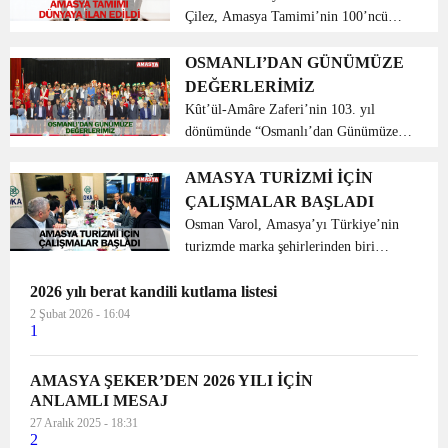
Çilez, Amasya Tamimi’nin 100’ncü
yıldönümü münasebetiyle Türkiye
Büyük Millet Meclisi’nde bir konuşma
OSMANLI’DAN GÜNÜMÜZE
yaptı. Amasya Milletvekili Hasan Çilez
DEĞERLERİMİZ
konuşmasında, 19 Mayıs’t...
Kût’ül-Amâre Zaferi’nin 103. yıl
dönümünde “Osmanlı’dan Günümüze
Değerlerimiz” adlı program düzenlendi.
Suluova İlçe Milli Eğitim
AMASYA TURİZMİ İÇİN
Müdürlüğü’nce hazırlanan ve
ÇALIŞMALAR BAŞLADI
ecdadımızın altı asır boyunca huzurl...
Osman Varol, Amasya’yı Türkiye’nin
turizmde marka şehirlerinden biri
yapma hedefine emin adımlarla
2026 yılı berat kandili kutlama listesi
ilerlediklerini söyledi. Vitrini olan
Harşena Dağı ile Kral Kaya
2 Şubat 2026 - 16:04
1
Mezarları’nın UNES...
AMASYA ŞEKER’DEN 2026 YILI İÇİN
ANLAMLI MESAJ
27 Aralık 2025 - 18:31
2