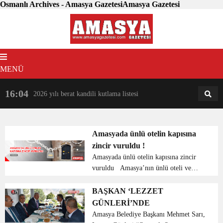
Osmanlı Archives - Amasya GazetesiAmasya Gazetesi
MENÜ
16:04
18:31
2026 yılı berat kandili kutlama listesi
AM
AN
Amasyada ünlü otelin kapısına
zincir vuruldu !
Amasyada ünlü otelin kapısına zincir
vuruldu Amasya’nın ünlü oteli ve
restaurant hizmeti veren Taşhanın
kapısına zincir vuruldu. Amasya
BAŞKAN ‘LEZZET
merkezde bulunan Amasya Taşhan’ı;
GÜNLERİ’NDE
dönemin mutasarrıfı Rah...
Amasya Belediye Başkanı Mehmet Sarı,