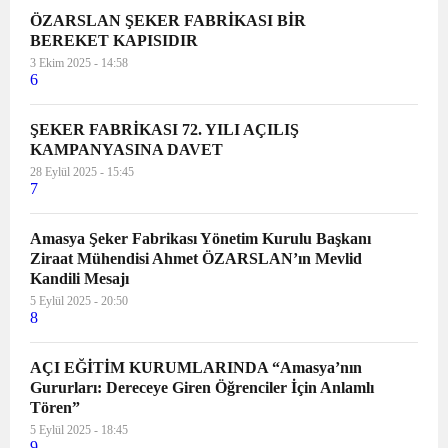
ÖZARSLAN ŞEKER FABRİKASI BİR
BEREKET KAPISIDIR
3 Ekim 2025 - 14:58
6
ŞEKER FABRİKASI 72. YILI AÇILIŞ
KAMPANYASINA DAVET
28 Eylül 2025 - 15:45
7
Amasya Şeker Fabrikası Yönetim Kurulu Başkanı
Ziraat Mühendisi Ahmet ÖZARSLAN’ın Mevlid
Kandili Mesajı
5 Eylül 2025 - 20:50
8
AÇI EĞİTİM KURUMLARINDA “Amasya’nın
Gururları: Dereceye Giren Öğrenciler İçin Anlamlı
Tören”
5 Eylül 2025 - 18:45
9