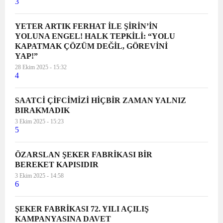
3
YETER ARTIK FERHAT İLE ŞİRİN’İN
YOLUNA ENGEL! HALK TEPKİLİ: “YOLU
KAPATMAK ÇÖZÜM DEĞİL, GÖREVİNİ
YAP!”
28 Ekim 2025 - 15:32
4
SAATCİ ÇİFCİMİZİ HİÇBİR ZAMAN YALNIZ
BIRAKMADIK
3 Ekim 2025 - 15:23
5
ÖZARSLAN ŞEKER FABRİKASI BİR
BEREKET KAPISIDIR
3 Ekim 2025 - 14:58
6
ŞEKER FABRİKASI 72. YILI AÇILIŞ
KAMPANYASINA DAVET