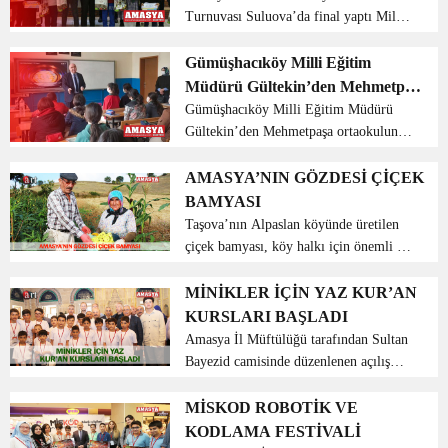
Turnuvası Suluova’da final yaptı Milli
Eğitim Bakanlığı ile Tüm Akıl ve Zeka
Oyunları Federasyonu arasında
Gümüşhacıköy Milli Eğitim
imzalanan iş birliği protokolü ile
Müdürü Gültekin’den Mehmetpaşa
gerçekleştirilen ̶...
Ortaokuluna ziyaret
Gümüşhacıköy Milli Eğitim Müdürü
Gültekin’den Mehmetpaşa ortaokuluna
ziyaret Gümüşhacıköy İlçe Milli Eğitim
Müdürü Ercan Gültekin LGS’ye
AMASYA’NIN GÖZDESİ ÇİÇEK
hazırlanan Mehmetpaşa ortaokulu
BAMYASI
8.sınıf öğrencilerini ziy...
Taşova’nın Alpaslan köyünde üretilen
çiçek bamyası, köy halkı için önemli bir
gelir kaynağı sağlıyor. Çiçek bamyası
ekimine nisan ayının ortalarında
MİNİKLER İÇİN YAZ KUR’AN
başlayıp, haziran ve temmuz ayının
KURSLARI BAŞLADI
ortalarınd...
Amasya İl Müftülüğü tarafından Sultan
Bayezid camisinde düzenlenen açılış
programına Amasya Valisi Sayın Dr.
Osman Varol, İl Müftümüz Sayın
MİSKOD ROBOTİK VE
Abdulkadir Keşvelioğlu, kurum
KODLAMA FESTİVALİ