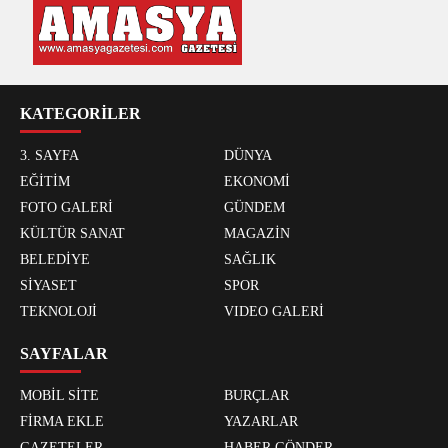
KATEGORİLER
3. SAYFA
DÜNYA
EĞİTİM
EKONOMİ
FOTO GALERİ
GÜNDEM
KÜLTÜR SANAT
MAGAZİN
BELEDİYE
SAĞLIK
SİYASET
SPOR
TEKNOLOJİ
VIDEO GALERİ
SAYFALAR
MOBİL SİTE
BURÇLAR
FİRMA EKLE
YAZARLAR
GAZETELER
HABER GÖNDER