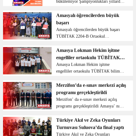
bükülemiyor Şampiyonlukları yıllardır
kimseye kaptırmayan Atatürk Ortaokulu
yine şampiyon oldu. Amasya’nın
Amasyalı öğrencilerden büyük
Taşova ilçesindeki Atatürk Ortaokulu,
başarı
okul sporla...
Amasyalı öğrencilerden büyük başarı
TÜBİTAK 2204-B Ortaokul
Öğrencileri Araştırma Projeleri Bölge
Finali Samsun’da gerçekleştirildi.
Amasya Lokman Hekim işitme
Amasya 14 proje ile Bilim Sergisine
engelliler ortaokulu TÜBİTAK
katılım sağladı. Amasyalı...
bilim fuarı sergisi gerçekleştirdi
Amasya Lokman Hekim işitme
engelliler ortaokulu TÜBİTAK bilim
fuarı sergisi gerçekleştirdi Amasya
Lokman Hekim işitme engelliler
Merzifon’da e-sınav merkezi açılış
ortaokulu 2020 2021 dönemi 4006
programı gerçekleştirildi
TÜBİTAK bilim fuarı destekleme
Merzifon’ da e-sınav merkezi açılış
programı...
programı gerçekleştirildi Amasya’ nın
Merzifon ilçesi kaymakamı Ali
Güldoğan, e- sınav merkezi açılış
Türkiye Akıl ve Zeka Oyunları
törenine katılım sağladı. Açılan sınav
Turnuvası Suluova’da final yaptı
merkezi Merzifon...
Türkiye Akıl ve Zeka Oyunları