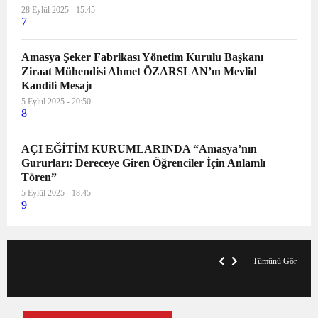
28 Eylül 2025 - 15:45
7
Amasya Şeker Fabrikası Yönetim Kurulu Başkanı
Ziraat Mühendisi Ahmet ÖZARSLAN’ın Mevlid
Kandili Mesajı
5 Eylül 2025 - 20:50
8
AÇI EĞİTİM KURUMLARINDA “Amasya’nın
Gururları: Dereceye Giren Öğrenciler İçin Anlamlı
Tören”
5 Eylül 2025 - 18:45
9
VegasHero Casino Test: Spiele, Boni &
T
Auszahlungen
A
Tümünü Gör