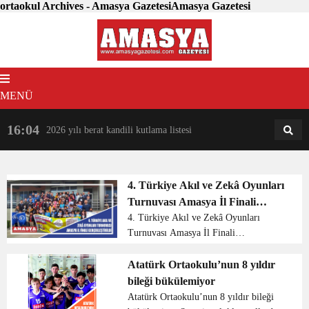
ortaokul Archives - Amasya GazetesiAmasya Gazetesi
MENÜ
16:04
18:31
2026 yılı berat kandili kutlama listesi
AM
AN
4. Türkiye Akıl ve Zekâ Oyunları
Turnuvası Amasya İl Finali
Gerçekleştirildi.
4. Türkiye Akıl ve Zekâ Oyunları
Turnuvası Amasya İl Finali
Gerçekleştirildi. Amasya İl Milli
Eğitim Müdürlüğü Salonu’nda
Atatürk Ortaokulu’nun 8 yıldır
gerçekleşen il finalinde tüm
bileği bükülemiyor
ilçelerimizden katılım sağlayan ilkokul
Atatürk Ortaokulu’nun 8 yıldır bileği
v...