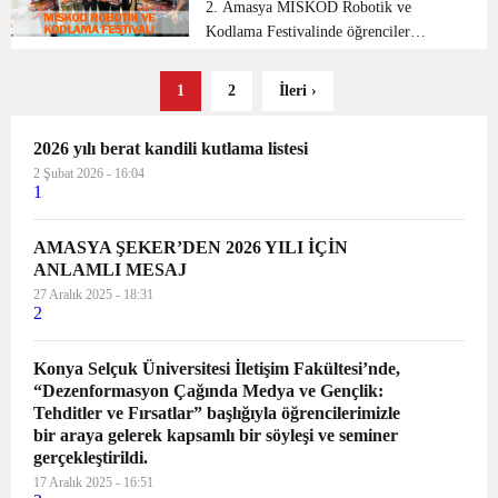
müdürleri, öğrenci velileri ve...
2. Amasya MİSKOD Robotik ve
Kodlama Festivalinde öğrenciler
yazılım ve robotik alanlarındaki
hünerlerini sergiledi. Vali Dr. Osman
1
2
İleri ›
Varol, 2. Amasya MİSKOD Robotik ve
Kodlama Festivali’nin açılışına ka...
2026 yılı berat kandili kutlama listesi
2 Şubat 2026 - 16:04
1
AMASYA ŞEKER’DEN 2026 YILI İÇİN
ANLAMLI MESAJ
27 Aralık 2025 - 18:31
2
Konya Selçuk Üniversitesi İletişim Fakültesi’nde,
“Dezenformasyon Çağında Medya ve Gençlik:
Tehditler ve Fırsatlar” başlığıyla öğrencilerimizle
bir araya gelerek kapsamlı bir söyleşi ve seminer
gerçekleştirildi.
17 Aralık 2025 - 16:51