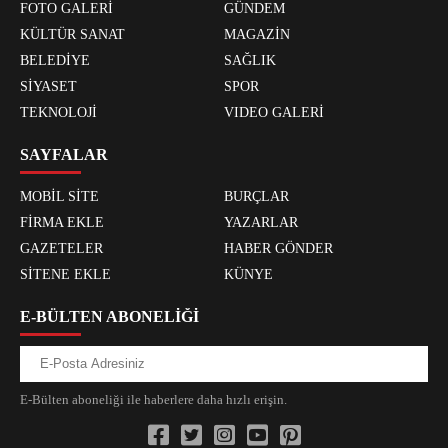
FOTO GALERİ
GÜNDEM
KÜLTÜR SANAT
MAGAZİN
BELEDİYE
SAĞLIK
SİYASET
SPOR
TEKNOLOJİ
VIDEO GALERİ
SAYFALAR
MOBİL SİTE
BURÇLAR
FİRMA EKLE
YAZARLAR
GAZETELER
HABER GÖNDER
SİTENE EKLE
KÜNYE
E-BÜLTEN ABONELİĞİ
E-Bülten aboneliği ile haberlere daha hızlı erişin.