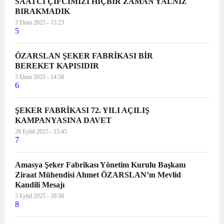
SAATCİ ÇİFCİMİZİ HİÇBİR ZAMAN YALNIZ
BIRAKMADIK
3 Ekim 2025 - 15:23
5
ÖZARSLAN ŞEKER FABRİKASI BİR
BEREKET KAPISIDIR
3 Ekim 2025 - 14:58
6
ŞEKER FABRİKASI 72. YILI AÇILIŞ
KAMPANYASINA DAVET
28 Eylül 2025 - 15:45
7
Amasya Şeker Fabrikası Yönetim Kurulu Başkanı
Ziraat Mühendisi Ahmet ÖZARSLAN’ın Mevlid
Kandili Mesajı
5 Eylül 2025 - 20:50
8