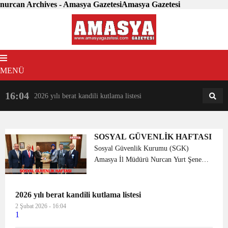
nurcan Archives - Amasya GazetesiAmasya Gazetesi
MENÜ
16:04
18:31
2026 yılı berat kandili kutlama listesi
AM
AN
SOSYAL GÜVENLİK HAFTASI
Sosyal Güvenlik Kurumu (SGK)
Amasya İl Müdürü Nurcan Yurt Şenel
ve beraberindeki heyet, 13 – 19 Mayıs
Sosyal Güvenlik Haftası dolayısıyla Vali
Dr. Osman Varol’u ziyaret etti. Vali
2026 yılı berat kandili kutlama listesi
Varol, istihda...
2 Şubat 2026 - 16:04
1