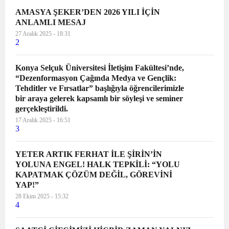
AMASYA ŞEKER’DEN 2026 YILI İÇİN
ANLAMLI MESAJ
27 Aralık 2025 - 18:31
2
Konya Selçuk Üniversitesi İletişim Fakültesi’nde,
“Dezenformasyon Çağında Medya ve Gençlik:
Tehditler ve Fırsatlar” başlığıyla öğrencilerimizle
bir araya gelerek kapsamlı bir söyleşi ve seminer
gerçekleştirildi.
17 Aralık 2025 - 16:51
3
YETER ARTIK FERHAT İLE ŞİRİN’İN
YOLUNA ENGEL! HALK TEPKİLİ: “YOLU
KAPATMAK ÇÖZÜM DEĞİL, GÖREVİNİ
YAP!”
28 Ekim 2025 - 15:32
4