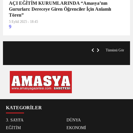
AÇI EĞİTİM KURUMLARINDA “Amasya’nın
Gururları: Dereceye Giren Öğrenciler İçin Anlamlı
Tören”
5 Eylül 2025 - 18:45
9
V
x
A
Tümünü Gör
KATEGORİLER
3. SAYFA
DÜNYA
EĞİTİM
EKONOMİ