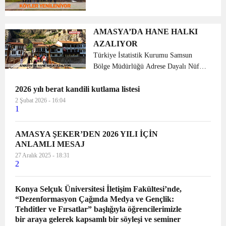
Yerleşme Alanı Uygulama
Yönetmeliğine istinaden ilimiz
köylerindeki göçü engellemek ve ülke
AMASYA’DA HANE HALKI
ekonomisine tarım ve hayvancılık...
AZALIYOR
Türkiye İstatistik Kurumu Samsun
Bölge Müdürlüğü Adrese Dayalı Nüfus
Kayıt Sistemi, 2018 sonuçlarından
2026 yılı berat kandili kutlama listesi
yararlanarak “Amasya ili İstatistiklerle
Aile, 2018” konusunda bir basın bülteni
2 Şubat 2026 - 16:04
1
hazı...
AMASYA ŞEKER’DEN 2026 YILI İÇİN
ANLAMLI MESAJ
27 Aralık 2025 - 18:31
2
Konya Selçuk Üniversitesi İletişim Fakültesi’nde,
“Dezenformasyon Çağında Medya ve Gençlik:
Tehditler ve Fırsatlar” başlığıyla öğrencilerimizle
bir araya gelerek kapsamlı bir söyleşi ve seminer