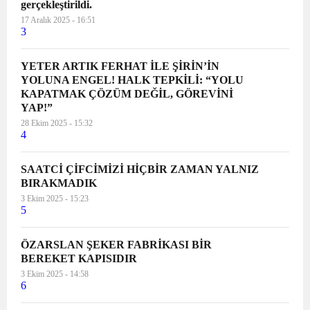
gerçekleştirildi.
17 Aralık 2025 - 16:51
3
YETER ARTIK FERHAT İLE ŞİRİN’İN
YOLUNA ENGEL! HALK TEPKİLİ: “YOLU
KAPATMAK ÇÖZÜM DEĞİL, GÖREVİNİ
YAP!”
28 Ekim 2025 - 15:32
4
SAATCİ ÇİFCİMİZİ HİÇBİR ZAMAN YALNIZ
BIRAKMADIK
3 Ekim 2025 - 15:23
5
ÖZARSLAN ŞEKER FABRİKASI BİR
BEREKET KAPISIDIR
3 Ekim 2025 - 14:58
6