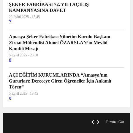
ŞEKER FABRİKASI 72. YILI AÇILIŞ
KAMPANYASINA DAVET
28 Eylül 2025 - 15:45
7
Amasya Şeker Fabrikası Yönetim Kurulu Başkanı
Ziraat Mühendisi Ahmet ÖZARSLAN’ın Mevlid
Kandili Mesajı
5 Eylül 2025 - 20:50
8
AÇI EĞİTİM KURUMLARINDA “Amasya’nın
Gururları: Dereceye Giren Öğrenciler İçin Anlamlı
Tören”
5 Eylül 2025 - 18:45
9
VegasHero Casino Test: Spiele, Boni &
T
Auszahlungen
A
Tümünü Gör