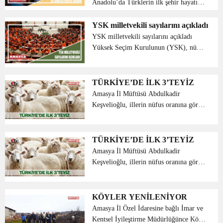
Anadolu’da Türklerin ilk şehir hayatına
geçiş yaptıkları yerlerden birisi
de Amasya olarak bilinir. Türkiye’nin
YSK milletvekili sayılarını açıkladı
Karadeniz Bölgesi’nde bulunan ve
YSK milletvekili sayılarını açıkladı
elması ile meşhur ...
Yüksek Seçim Kurulunun (YSK), nüfus
verileri kapsamında illerin milletvekili
sayıları dağılım tablosunu açıkladı.
YSK’nın yaptığı açıklamaya göre
TÜRKİYE’DE İLK 3’TEYİZ
İstanbul ve Baybu...
Amasya İl Müftüsü Abdulkadir
Keşvelioğlu, illerin nüfus oranına göre
Amasya’nın, geçen sene kurban
bağışında Türkiye genelinde ilk 3’e
girdiğini söyledi. Konuyla ilgili bir
TÜRKİYE’DE İLK 3’TEYİZ
açıklama yapan ...
Amasya İl Müftüsü Abdulkadir
Keşvelioğlu, illerin nüfus oranına göre
Amasya’nın, geçen sene kurban
bağışında Türkiye genelinde ilk 3’e
girdiğini söyledi. Konuyla ilgili bir
KÖYLER YENİLENİYOR
açıklama yapan ...
Amasya İl Özel İdaresine bağlı İmar ve
Kentsel İyileştirme Müdürlüğünce Köy