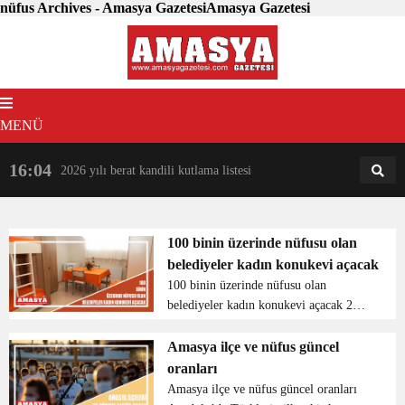
nüfus Archives - Amasya GazetesiAmasya Gazetesi
MENÜ
16:04
18:31
2026 yılı berat kandili kutlama listesi
AM
AN
100 binin üzerinde nüfusu olan
belediyeler kadın konukevi açacak
100 binin üzerinde nüfusu olan
belediyeler kadın konukevi açacak 2
Nisan’da Bakanlık tarafından valiliklere
gönderilen “Kadına Yönelik Şiddetle
Amasya ilçe ve nüfus güncel
Mücadele 2022 Faaliyet Planı”
oranları
genelges...
Amasya ilçe ve nüfus güncel oranları