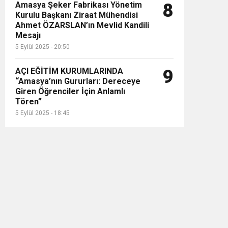
Amasya Şeker Fabrikası Yönetim
8
Kurulu Başkanı Ziraat Mühendisi
Ahmet ÖZARSLAN’ın Mevlid Kandili
Mesajı
5 Eylül 2025 - 20:50
AÇI EĞİTİM KURUMLARINDA
9
“Amasya’nın Gururları: Dereceye
Giren Öğrenciler İçin Anlamlı
Tören”
5 Eylül 2025 - 18:45