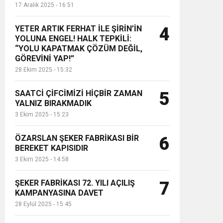
17 Aralık 2025 - 16:51
YETER ARTIK FERHAT İLE ŞİRİN’İN
4
YOLUNA ENGEL! HALK TEPKİLİ:
“YOLU KAPATMAK ÇÖZÜM DEĞİL,
GÖREVİNİ YAP!”
28 Ekim 2025 - 15:32
SAATCİ ÇİFCİMİZİ HİÇBİR ZAMAN
5
YALNIZ BIRAKMADIK
3 Ekim 2025 - 15:23
ÖZARSLAN ŞEKER FABRİKASI BİR
6
BEREKET KAPISIDIR
3 Ekim 2025 - 14:58
ŞEKER FABRİKASI 72. YILI AÇILIŞ
7
KAMPANYASINA DAVET
28 Eylül 2025 - 15:45