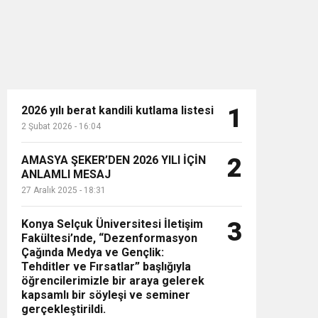
2026 yılı berat kandili kutlama listesi
1
2 Şubat 2026 - 16:04
n”
AMASYA ŞEKER’DEN 2026 YILI İÇİN
2
ANLAMLI MESAJ
27 Aralık 2025 - 18:31
Konya Selçuk Üniversitesi İletişim
3
Fakültesi’nde, “Dezenformasyon
Çağında Medya ve Gençlik:
Tehditler ve Fırsatlar” başlığıyla
öğrencilerimizle bir araya gelerek
kapsamlı bir söyleşi ve seminer
gerçekleştirildi.