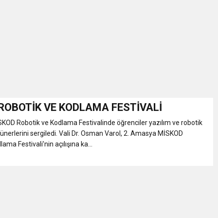
İKASI BİR BEREKET KAPISIDIR
YILI AÇILIŞ KAMPANYASINA DAVET
ı Yönetim Kurulu Başkanı Ziraat Mühendisi Ahmet ÖZARSLAN’ın Mevlid
A “Amasya’nın Gururları: Dereceye Giren Öğrenciler İçin Anlamlı Töre
ROBOTİK VE KODLAMA FESTİVALİ
OD Robotik ve Kodlama Festivalinde öğrenciler yazılım ve robotik
et Festivali
hünerlerini sergiledi. Vali Dr. Osman Varol, 2. Amasya MİSKOD
ama Festivali’nin açılışına ka...
utlama listesi