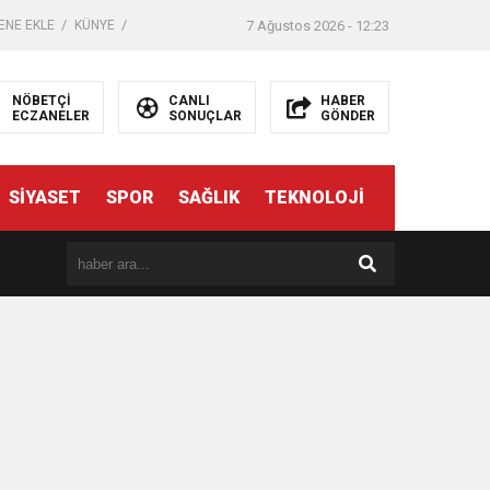
ENE EKLE
KÜNYE
7 Ağustos 2026 - 12:23
NÖBETÇİ
CANLI
HABER
ECZANELER
SONUÇLAR
GÖNDER
SİYASET
SPOR
SAĞLIK
TEKNOLOJİ
er