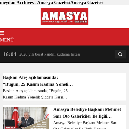
meydan Archives - Amasya GazetesiAmasya Gazetesi
MENÜ
16:04
18:31
2026 yılı berat kandili kutlama listesi
AM
AN
Başkan Ateş açıklamasında;
“Bugün, 25 Kasım Kadına Yönelik
Şiddete Karşı Uluslararası
Başkan Ateş açıklamasında; “Bugün, 25
Kasım Kadına Yönelik Şiddete Karşı
Mücadele Günü. Cumhuriyet Halk
Uluslararası Mücadele Günü.
Partisi Kadın Kolları olarak, 81 il
Amasya Belediye Başkanı Mehmet
Cumhuriyet Halk Partisi Kadın Kolları
ve 973 ilçede alanlarda eş zamanlı
Sarı Oto Galericiler İle İlgili
olarak, 81 il ve 973 ilçede alanlarda eş
basın açıklaması yapıyoruz. Şiddet
zamanlı basın açıkla...
Konuya Açıklık Getirdi
Amasya Belediye Başkanı Mehmet Sarı
nedeniyle yaşamını yitiren tüm kız