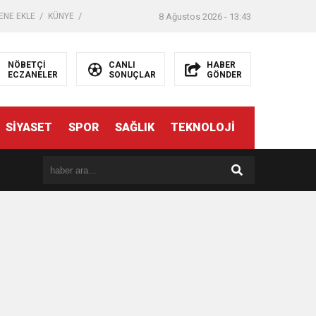
ENE EKLE
KÜNYE
8 Ağustos 2026 - 13:43
NÖBETÇİ
CANLI
HABER
ECZANELER
SONUÇLAR
GÖNDER
SİYASET
SPOR
SAĞLIK
TEKNOLOJİ
er