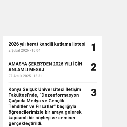
2026 yılı berat kandili kutlama listesi
1
2 Şubat 2026 - 16:04
n”
AMASYA ŞEKER’DEN 2026 YILI İÇİN
2
ANLAMLI MESAJ
27 Aralık 2025 - 18:31
Konya Selçuk Üniversitesi İletişim
3
Fakültesi’nde, “Dezenformasyon
Çağında Medya ve Gençlik:
Tehditler ve Fırsatlar” başlığıyla
öğrencilerimizle bir araya gelerek
kapsamlı bir söyleşi ve seminer
gerçekleştirildi.