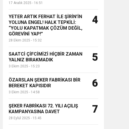
17 Aralık 2025 - 16:51
YETER ARTIK FERHAT İLE ŞİRİN’İN
4
YOLUNA ENGEL! HALK TEPKİLİ:
“YOLU KAPATMAK ÇÖZÜM DEĞİL,
GÖREVİNİ YAP!”
28 Ekim 2025 - 15:32
SAATCİ ÇİFCİMİZİ HİÇBİR ZAMAN
5
YALNIZ BIRAKMADIK
3 Ekim 2025 - 15:23
ÖZARSLAN ŞEKER FABRİKASI BİR
6
BEREKET KAPISIDIR
3 Ekim 2025 - 14:58
ŞEKER FABRİKASI 72. YILI AÇILIŞ
7
KAMPANYASINA DAVET
28 Eylül 2025 - 15:45