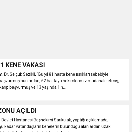
İKASI BİR BEREKET KAPISIDIR
YILI AÇILIŞ KAMPANYASINA DAVET
ı Yönetim Kurulu Başkanı Ziraat Mühendisi Ahmet ÖZARSLAN’ın Mevlid
A “Amasya’nın Gururları: Dereceye Giren Öğrenciler İçin Anlamlı Töre
81 KENE VAKASI
Dr. Selçuk Sezikli, “Bu yıl 81 hasta kene ısırıkları sebebiyle
et Festivali
aşvurmuş bunlardan, 62 hastaya hekimlerimiz müdahale etmiş,
ıkarıp başvurmuş ve 13 yaşında 1 h...
utlama listesi
ZONU AÇILDI
Devlet Hastanesi Başhekimi Sarıkulak, yaptığı açıklamada,
 kadar vatandaşların kenelerin bulunduğu alanlardan uzak