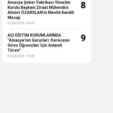
Amasya Şeker Fabrikası Yönetim
8
Kurulu Başkanı Ziraat Mühendisi
Ahmet ÖZARSLAN’ın Mevlid Kandili
Mesajı
5 Eylül 2025 - 20:50
AÇI EĞİTİM KURUMLARINDA
9
“Amasya’nın Gururları: Dereceye
Giren Öğrenciler İçin Anlamlı
Tören”
5 Eylül 2025 - 18:45