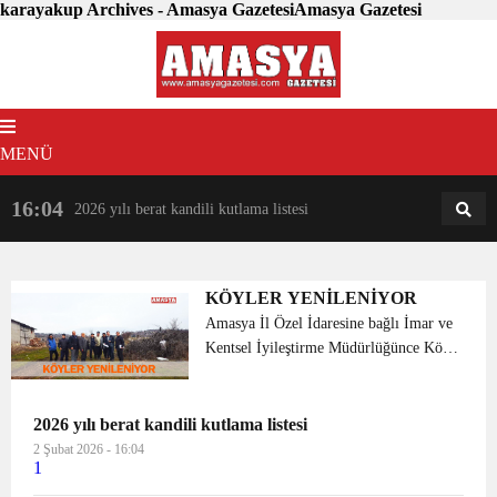
karayakup Archives - Amasya GazetesiAmasya Gazetesi
MENÜ
16:04
18:31
2026 yılı berat kandili kutlama listesi
AM
AN
KÖYLER YENİLENİYOR
Amasya İl Özel İdaresine bağlı İmar ve
Kentsel İyileştirme Müdürlüğünce Köy
Yerleşme Alanı Uygulama
Yönetmeliğine istinaden ilimiz
köylerindeki göçü engellemek ve ülke
2026 yılı berat kandili kutlama listesi
ekonomisine tarım ve hayvancılık...
2 Şubat 2026 - 16:04
1