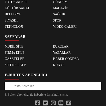
FOTO GALERİ
GÜNDEM
KÜLTÜR SANAT
MAGAZİN
BELEDİYE
SAĞLIK
SİYASET
SPOR
TEKNOLOJİ
VIDEO GALERİ
SAYFALAR
MOBİL SİTE
BURÇLAR
FİRMA EKLE
YAZARLAR
GAZETELER
HABER GÖNDER
SİTENE EKLE
KÜNYE
E-BÜLTEN ABONELİĞİ
E-Bülten aboneliği ile haberlere daha hızlı erişin.