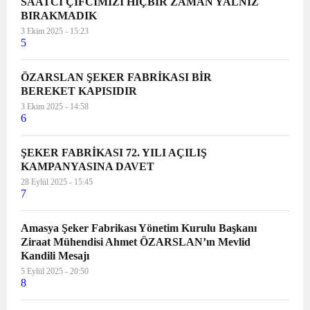
SAATCİ ÇİFCİMİZİ HİÇBİR ZAMAN YALNIZ
BIRAKMADIK
3 Ekim 2025 - 15:23
5
ÖZARSLAN ŞEKER FABRİKASI BİR
BEREKET KAPISIDIR
3 Ekim 2025 - 14:58
6
ŞEKER FABRİKASI 72. YILI AÇILIŞ
KAMPANYASINA DAVET
28 Eylül 2025 - 15:45
7
Amasya Şeker Fabrikası Yönetim Kurulu Başkanı
Ziraat Mühendisi Ahmet ÖZARSLAN’ın Mevlid
Kandili Mesajı
5 Eylül 2025 - 20:50
8