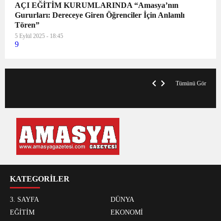
AÇI EĞİTİM KURUMLARINDA “Amasya’nın
Gururları: Dereceye Giren Öğrenciler İçin Anlamlı
Tören”
5 Eylül 2025 - 18:45
9
VegasHero Casino Test: Spiele, Boni &
T
Auszahlungen
A
Tümünü Gör
KATEGORİLER
3. SAYFA
DÜNYA
EĞİTİM
EKONOMİ