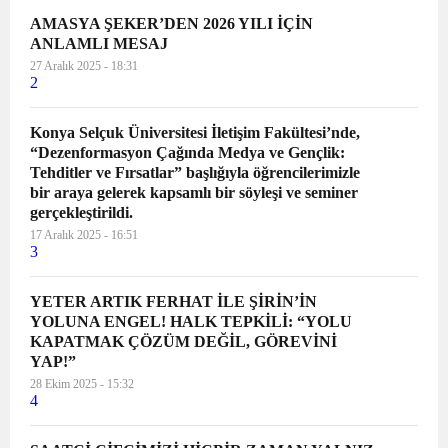
AMASYA ŞEKER’DEN 2026 YILI İÇİN
ANLAMLI MESAJ
27 Aralık 2025 - 18:31
2
Konya Selçuk Üniversitesi İletişim Fakültesi’nde,
“Dezenformasyon Çağında Medya ve Gençlik:
Tehditler ve Fırsatlar” başlığıyla öğrencilerimizle
bir araya gelerek kapsamlı bir söyleşi ve seminer
gerçekleştirildi.
17 Aralık 2025 - 16:51
3
YETER ARTIK FERHAT İLE ŞİRİN’İN
YOLUNA ENGEL! HALK TEPKİLİ: “YOLU
KAPATMAK ÇÖZÜM DEĞİL, GÖREVİNİ
YAP!”
28 Ekim 2025 - 15:32
4