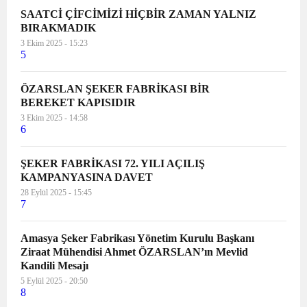
SAATCİ ÇİFCİMİZİ HİÇBİR ZAMAN YALNIZ
BIRAKMADIK
3 Ekim 2025 - 15:23
5
ÖZARSLAN ŞEKER FABRİKASI BİR
BEREKET KAPISIDIR
3 Ekim 2025 - 14:58
6
ŞEKER FABRİKASI 72. YILI AÇILIŞ
KAMPANYASINA DAVET
28 Eylül 2025 - 15:45
7
Amasya Şeker Fabrikası Yönetim Kurulu Başkanı
Ziraat Mühendisi Ahmet ÖZARSLAN’ın Mevlid
Kandili Mesajı
5 Eylül 2025 - 20:50
8