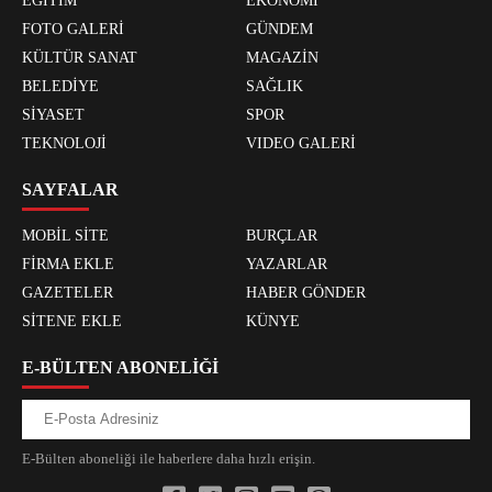
EĞİTİM
EKONOMİ
FOTO GALERİ
GÜNDEM
KÜLTÜR SANAT
MAGAZİN
BELEDİYE
SAĞLIK
SİYASET
SPOR
TEKNOLOJİ
VIDEO GALERİ
SAYFALAR
MOBİL SİTE
BURÇLAR
FİRMA EKLE
YAZARLAR
GAZETELER
HABER GÖNDER
SİTENE EKLE
KÜNYE
E-BÜLTEN ABONELİĞİ
E-Bülten aboneliği ile haberlere daha hızlı erişin.