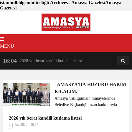
istanbulbölgemüdürlüğü Archives - Amasya GazetesiAmasya
Gazetesi
MENÜ
16:04
18:31
2026 yılı berat kandili kutlama listesi
AM
AN
“AMASYA’DA HUZURU HÂKİM
KILALIM.”
Amasya Valiliğimizin himayelerinde
Belediye Başkanlığımızın katkılarıyla
bu yıl 15’incisi düzenlenen protokol
2026 yılı berat kandili kutlama listesi
halk bayramlaşmasına vatandaşlar
yoğun ilgi gösterdi. Bayramlaşma
2 Şubat 2026 - 16:04
1
Sultan Beyazıt Camisi av...