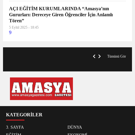
AÇI EĞİTİM KURUMLARINDA “Amasya’nın
Gururları: Dereceye Giren Öğrenciler İçin Anlamlı
Tören”
5 Eylül 2025 - 18:45
9
VegasHero Casino Test: Spiele, Boni &
T
Auszahlungen
A
Tümünü Gör
KATEGORİLER
3. SAYFA
DÜNYA