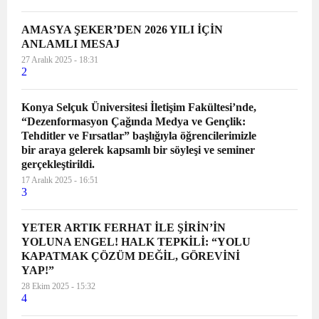
AMASYA ŞEKER’DEN 2026 YILI İÇİN
ANLAMLI MESAJ
27 Aralık 2025 - 18:31
2
Konya Selçuk Üniversitesi İletişim Fakültesi’nde,
“Dezenformasyon Çağında Medya ve Gençlik:
Tehditler ve Fırsatlar” başlığıyla öğrencilerimizle
bir araya gelerek kapsamlı bir söyleşi ve seminer
gerçekleştirildi.
17 Aralık 2025 - 16:51
3
YETER ARTIK FERHAT İLE ŞİRİN’İN
YOLUNA ENGEL! HALK TEPKİLİ: “YOLU
KAPATMAK ÇÖZÜM DEĞİL, GÖREVİNİ
YAP!”
28 Ekim 2025 - 15:32
4