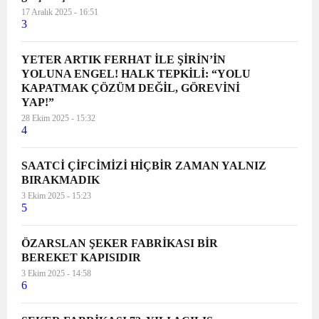
17 Aralık 2025 - 16:51
3
YETER ARTIK FERHAT İLE ŞİRİN’İN
YOLUNA ENGEL! HALK TEPKİLİ: “YOLU
KAPATMAK ÇÖZÜM DEĞİL, GÖREVİNİ
YAP!”
28 Ekim 2025 - 15:32
4
SAATCİ ÇİFCİMİZİ HİÇBİR ZAMAN YALNIZ
BIRAKMADIK
3 Ekim 2025 - 15:23
5
ÖZARSLAN ŞEKER FABRİKASI BİR
BEREKET KAPISIDIR
3 Ekim 2025 - 14:58
6