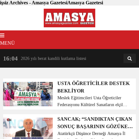
işsiz Archives - Amasya GazetesiAmasya Gazetesi
MENÜ
16:04
18:31
2026 yılı berat kandili kutlama listesi
AM
AN
USTA ÖĞRETİCİLER DESTEK
BEKLİYOR
Meslek Eğitimcileri Usta Öğreticiler
Federasyonu Kültürel Sanatların elçileri
usta öğreticiler ,Özlük haklarının
eşitlenmesi için kriterler belirlenerek
SANCAK; “SANDIKTAN ÇIKAN
kadro tahsislerinin gerçekleştirilmesi
SONUÇ BAŞARININ GÖZÜKEN
eşit çal...
YÜZÜDÜR”
Atatürkçü Düşünce Derneği Amasya İl