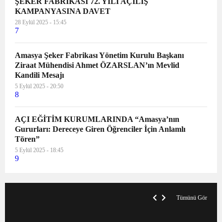
ŞEKER FABRİKASI 72. YILI AÇILIŞ
KAMPANYASINA DAVET
28 Eylül 2025 - 15:45
7
Amasya Şeker Fabrikası Yönetim Kurulu Başkanı
Ziraat Mühendisi Ahmet ÖZARSLAN’ın Mevlid
Kandili Mesajı
5 Eylül 2025 - 20:50
8
AÇI EĞİTİM KURUMLARINDA “Amasya’nın
Gururları: Dereceye Giren Öğrenciler İçin Anlamlı
Tören”
5 Eylül 2025 - 18:45
9
V
x
A
Tümünü Gör