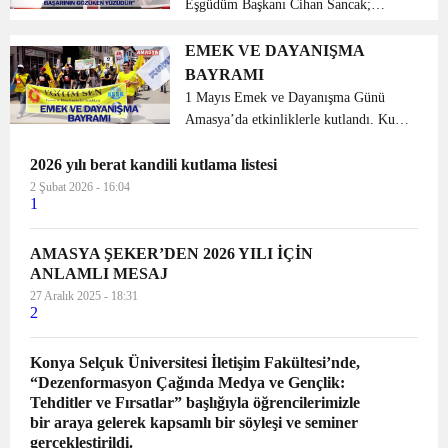
Eşgüdüm Başkanı Cihan Sancak;
İstanbul Türkiye Mozaiğinin yansıması
olarak, Anadolu insanının bakışı olarak
EMEK VE DAYANIŞMA
ve oy kullanan İstanbulluların
BAYRAMI
kanaatinin yansıması olar...
1 Mayıs Emek ve Dayanışma Günü
Amasya’da etkinliklerle kutlandı. Kunç
Köprüsünde toplanan sendika ve siyasi
2026 yılı berat kandili kutlama listesi
partililerin üyeleri ellerinde dövizlerle
sloganlar atarak Pirinçci Caddesinden
2 Şubat 2026 - 16:04
1
Yavuz ...
AMASYA ŞEKER’DEN 2026 YILI İÇİN
ANLAMLI MESAJ
27 Aralık 2025 - 18:31
2
Konya Selçuk Üniversitesi İletişim Fakültesi’nde,
“Dezenformasyon Çağında Medya ve Gençlik:
Tehditler ve Fırsatlar” başlığıyla öğrencilerimizle
bir araya gelerek kapsamlı bir söyleşi ve seminer
gerçekleştirildi.