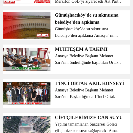
Merzifon OSB’yi ziyaret etti AK Parti
Amasya Milletvekili Hasan Çilez,
Sanayi ve Teknoloji Bakanı Mustafa
Gümüşhacıköy’de su sıkıntısına
Varank’ın katılımıyla 19 Mart’ta açılışı
belediye’den açıklama
yapıla...
Gümüşhacıköy’de su sıkıntısına
Belediye’den açıklama Amasya’ nın
Gümüşhacıköy ilçesinde yaşanan su
sıkıntısı nedeni ile belediye açıklama
MUHTEŞEM A TAKIMI
yaptı. Günümüzde su kullanımının hızla
Amasya Belediye Başkanı Mehmet
tüketilmesi...
Sarı’nın önderliğinde başlatılan Ortak
Akıl Konseyi üyeleri yönetimi kurulunu
oluşturduktan sonra 1’inci temsilci
Eğitimci Mustafa Tekin ve 2’inci
1’İNCİ ORTAK AKIL KONSEYİ
temsilci olarak ise Ma...
Amasya Belediye Başkanı Mehmet
Sarı’nın Başkanlığında 1’inci Ortak
Akıl Konseyi toplantısı gerçekleştirildi.
Amasya Belediye Başkanı Mehmet
Sarı’nın Başkanlığında Belediye Başkan
ÇİFTÇİLERİMİZE CAN SUYU
Başdanışmanı Ahmet Ye...
Yapımı tamamlanan Sazderesi Göleti
çiftçimize can suyu sağlayacak. Amasya