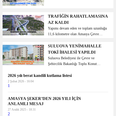
İl Özel İdaresi’nin yürüttüğü
projelerden olan ilimiz Göynücek İlçesi
Sazderesi Sulama Göleti projesi büyük
TRAFİĞİN RAHATLAMASINA
bir titizlikle sür...
AZ KALDI
Yapımı devam eden ve toplam uzunluğu
11,6 kilometre olan Amasya Çevre
Yolu’nda 2018 yıl sonu itibarıyla 2 adet
çift tüp tünel, 6 adet köprü (bölünmüş),
SULUOVA YENİMAHALLE
1 adet kavşak köprüsü, 2 adet aç-kapa
TOKİ İHALESİ YAPILDI
yapılarınd...
Suluova Belediyesi ile Çevre ve
Şehircilik Bakanlığı Toplu Konut
İdaresi Başkanlığı (TOKİ) ortaklığı
2026 yılı berat kandili kutlama listesi
tarafından inşa ettirilecek olan Amasya
İli, Suluova İlçesi, Yeni Mahalle
2 Şubat 2026 - 16:04
1
Mahallesi’nde hayata geçi...
AMASYA ŞEKER’DEN 2026 YILI İÇİN
ANLAMLI MESAJ
27 Aralık 2025 - 18:31
2