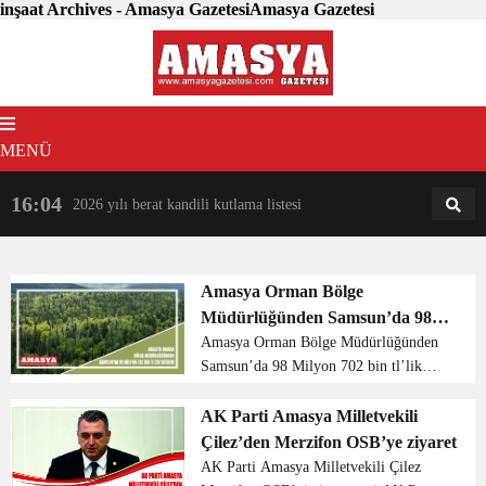
inşaat Archives - Amasya GazetesiAmasya Gazetesi
MENÜ
16:04
18:31
2026 yılı berat kandili kutlama listesi
AM
AN
Amasya Orman Bölge
Müdürlüğünden Samsun’da 98
Milyon 702 bin tl’lik Yatırım
Amasya Orman Bölge Müdürlüğünden
Samsun’da 98 Milyon 702 bin tl’lik
Yatırım Orman Bölge Müdürlüğü’nün
Samsun’da 29 inşaat, 48 orman ve 5
AK Parti Amasya Milletvekili
hayvancılık olmak üzere toplam 82
Çilez’den Merzifon OSB’ye ziyaret
projesi bulunuyor...
AK Parti Amasya Milletvekili Çilez