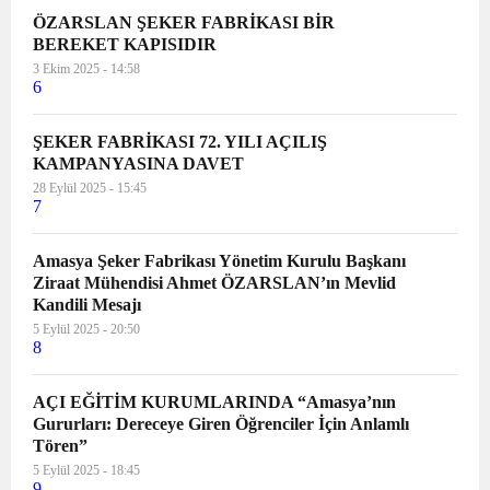
ÖZARSLAN ŞEKER FABRİKASI BİR
BEREKET KAPISIDIR
3 Ekim 2025 - 14:58
6
ŞEKER FABRİKASI 72. YILI AÇILIŞ
KAMPANYASINA DAVET
28 Eylül 2025 - 15:45
7
Amasya Şeker Fabrikası Yönetim Kurulu Başkanı
Ziraat Mühendisi Ahmet ÖZARSLAN’ın Mevlid
Kandili Mesajı
5 Eylül 2025 - 20:50
8
AÇI EĞİTİM KURUMLARINDA “Amasya’nın
Gururları: Dereceye Giren Öğrenciler İçin Anlamlı
Tören”
5 Eylül 2025 - 18:45
9