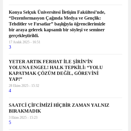
Konya Selçuk Üniversitesi İletişim Fakültesi’nde,
“Dezenformasyon Çağında Medya ve Gençlik:
Tehditler ve Fırsatlar” başlığıyla öğrencilerimizle
bir araya gelerek kapsamlı bir söyleşi ve seminer
gerçekleştirildi.
17 Aralık 2025 - 16:51
3
YETER ARTIK FERHAT İLE ŞİRİN’İN
YOLUNA ENGEL! HALK TEPKİLİ: “YOLU
KAPATMAK ÇÖZÜM DEĞİL, GÖREVİNİ
YAP!”
28 Ekim 2025 - 15:32
4
SAATCİ ÇİFCİMİZİ HİÇBİR ZAMAN YALNIZ
BIRAKMADIK
3 Ekim 2025 - 15:23
5