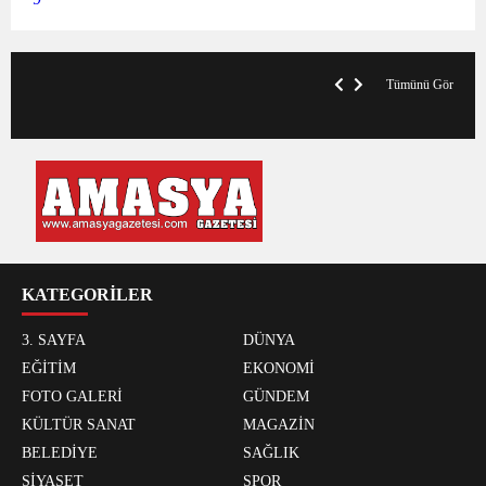
VegasHero Casino Test: Spiele, Boni &
T
Auszahlungen
A
Tümünü Gör
KATEGORİLER
3. SAYFA
DÜNYA
EĞİTİM
EKONOMİ
FOTO GALERİ
GÜNDEM
KÜLTÜR SANAT
MAGAZİN
BELEDİYE
SAĞLIK
SİYASET
SPOR