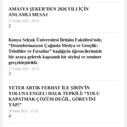
koparılanın bir evlat, bir anne, bir
AMASYA ŞEKER’DEN 2026 YILI İÇİN
abla, bir kardeş, bir arkadaş, bir
ANLAMLI MESAJ
dost olduğu gerçeği yok sayılıyor.
27 Aralık 2025 - 18:31
2
Cinayetlerin üzeri “şüpheli kadın
ölümü” denilerek kapatılmak
isteniyor. İstismara uğrayan
Konya Selçuk Üniversitesi İletişim Fakültesi’nde,
“Dezenformasyon Çağında Medya ve Gençlik:
çocuğun davasında “çocuğun
Tehditler ve Fırsatlar” başlığıyla öğrencilerimizle
rızası”ndan bahsediliyor. Kadına ve
bir araya gelerek kapsamlı bir söyleşi ve seminer
çocuğa yönelik şiddet uygulayanlar
gerçekleştirildi.
cezasızlık politikası ile
17 Aralık 2025 - 16:51
3
ödüllendiriliyor. Kırmızı çizgimiz
olan İstanbul Sözleşmesi
hukuksuzca feshediliyor. 6284
YETER ARTIK FERHAT İLE ŞİRİN’İN
YOLUNA ENGEL! HALK TEPKİLİ: “YOLU
Sayılı Şiddet Yasası’na göz dikiliyor.
KAPATMAK ÇÖZÜM DEĞİL, GÖREVİNİ
Cumhuriyetin biz kadınlar
YAP!”
üzerindeki en önemli
28 Ekim 2025 - 15:32
kazanımlarından olan Medeni
4
Kanun budanmaya çalışılıyor.