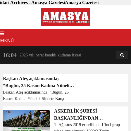
idari Archives - Amasya GazetesiAmasya Gazetesi
MENÜ
16:04
18:31
2026 yılı berat kandili kutlama listesi
AM
AN
Başkan Ateş açıklamasında;
“Bugün, 25 Kasım Kadına Yönelik
Şiddete Karşı Uluslararası
Başkan Ateş açıklamasında; “Bugün, 25
Kasım Kadına Yönelik Şiddete Karşı
Mücadele Günü. Cumhuriyet Halk
Uluslararası Mücadele Günü.
Partisi Kadın Kolları olarak, 81 il
ASKERLİK ŞUBESİ
Cumhuriyet Halk Partisi Kadın Kolları
ve 973 ilçede alanlarda eş zamanlı
BAŞKANLIĞINDAN
olarak, 81 il ve 973 ilçede alanlarda eş
basın açıklaması yapıyoruz. Şiddet
zamanlı basın açıkla...
DUYURULUR
1. Ağustos 2019 er celbinde 1’inci grup
nedeniyle yaşamını yitiren tüm kız