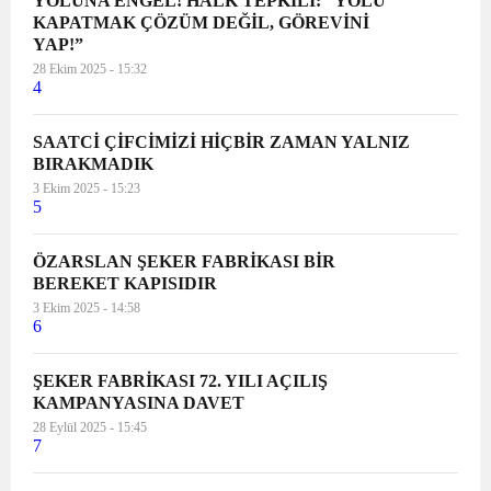
YOLUNA ENGEL! HALK TEPKİLİ: “YOLU
KAPATMAK ÇÖZÜM DEĞİL, GÖREVİNİ
YAP!”
28 Ekim 2025 - 15:32
4
SAATCİ ÇİFCİMİZİ HİÇBİR ZAMAN YALNIZ
BIRAKMADIK
3 Ekim 2025 - 15:23
5
ÖZARSLAN ŞEKER FABRİKASI BİR
BEREKET KAPISIDIR
3 Ekim 2025 - 14:58
6
ŞEKER FABRİKASI 72. YILI AÇILIŞ
KAMPANYASINA DAVET
28 Eylül 2025 - 15:45
7