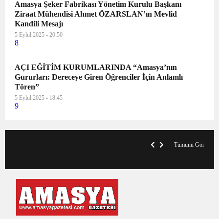
Amasya Şeker Fabrikası Yönetim Kurulu Başkanı
Ziraat Mühendisi Ahmet ÖZARSLAN’ın Mevlid
Kandili Mesajı
5 Eylül 2025 - 20:50
8
AÇI EĞİTİM KURUMLARINDA “Amasya’nın
Gururları: Dereceye Giren Öğrenciler İçin Anlamlı
Tören”
5 Eylül 2025 - 18:45
9
VegasHero Casino Test: Spiele, Boni &
T
Auszahlungen
A
Tümünü Gör