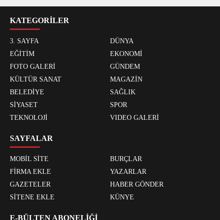
KATEGORİLER
3. SAYFA
DÜNYA
EĞİTİM
EKONOMİ
FOTO GALERİ
GÜNDEM
KÜLTÜR SANAT
MAGAZİN
BELEDİYE
SAĞLIK
SİYASET
SPOR
TEKNOLOJİ
VIDEO GALERİ
SAYFALAR
MOBİL SİTE
BURÇLAR
FİRMA EKLE
YAZARLAR
GAZETELER
HABER GÖNDER
SİTENE EKLE
KÜNYE
E-BÜLTEN ABONELİĞİ