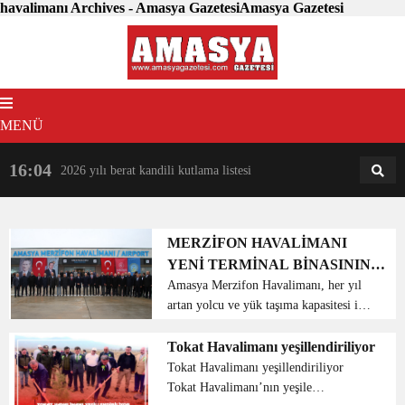
havalimanı Archives - Amasya GazetesiAmasya Gazetesi
MENÜ
16:04
18:31
2026 yılı berat kandili kutlama listesi
AM
AN
MERZİFON HAVALİMANI
YENİ TERMİNAL BİNASININ
AÇILIŞI GERÇEKLEŞTİRİLDİ
Amasya Merzifon Havalimanı, her yıl
artan yolcu ve yük taşıma kapasitesi ile
bölgemizin önemli ulaşım
merkezlerinden birisi konumundadır.
Tokat Havalimanı yeşillendiriliyor
Ancak, Havalimanımızın terminal
Tokat Havalimanı yeşillendiriliyor
binası artan talebi karşılamad...
Tokat Havalimanı’nın yeşile