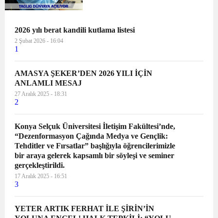
Emitting Diode) ekran fabrikası,
Katar’daki akıllı şehirler ve stadyumlar
için LED ekran üretecek. D...
2026 yılı berat kandili kutlama listesi
2 Şubat 2026 - 16:04
1
AMASYA ŞEKER’DEN 2026 YILI İÇİN
ANLAMLI MESAJ
27 Aralık 2025 - 18:31
2
Konya Selçuk Üniversitesi İletişim Fakültesi’nde,
“Dezenformasyon Çağında Medya ve Gençlik:
Tehditler ve Fırsatlar” başlığıyla öğrencilerimizle
bir araya gelerek kapsamlı bir söyleşi ve seminer
gerçekleştirildi.
17 Aralık 2025 - 16:51
3
YETER ARTIK FERHAT İLE ŞİRİN’İN