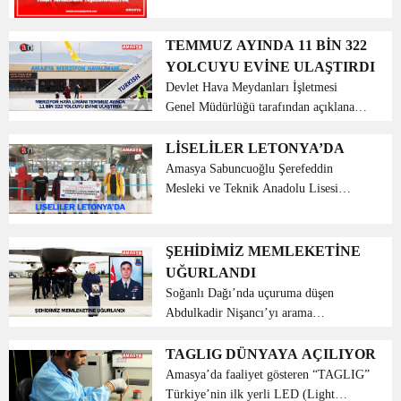
büründürülmesi ve gürültünün absorbe
edilmesi için 140 dekar alanda 4 bin
fidan dikimi yapıldı. Orman Haftası
TEMMUZ AYINDA 11 BİN 322
nedeniyle Tokat Orman İşlet...
YOLCUYU EVİNE ULAŞTIRDI
Devlet Hava Meydanları İşletmesi
Genel Müdürlüğü tarafından açıklanan
2019 yılı Temmuz ayı havalimanı
istatistiklerine göre; temmuz ayında
LİSELİLER LETONYA’DA
Amasya Merzifon Havalimanı iç hat
Amasya Sabuncuoğlu Şerefeddin
yolcu trafiği 10 bin 920, d...
Mesleki ve Teknik Anadolu Lisesi
Erasmus+ kapsamında Hasta, Yaşlı ve
Bedensel Engelli Bakımında İstihdam
Odaklı Avrupa Stajı projesi kapsamında
ŞEHİDİMİZ MEMLEKETİNE
10 öğrencisi ile 27 Ocak- ...
UĞURLANDI
Soğanlı Dağı’nda uçuruma düşen
Abdulkadir Nişancı’yı arama
çalışmaları sırasında şehit olan 2
kahraman askerimizden Çorumlu Uzm.
TAGLIG DÜNYAYA AÇILIYOR
Çvş. Eyüp Kapaklıkaya’nın naaşı askeri
Amasya’da faaliyet gösteren “TAGLIG”
uçakla getirildiği A...
Türkiye’nin ilk yerli LED (Light