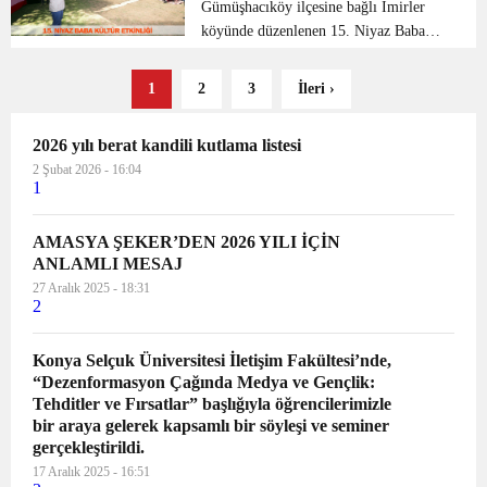
Saraç İç İşleri Bakanlığı tarafından
Gümüşhacıköy ilçesine bağlı İmirler
ona...
köyünde düzenlenen 15. Niyaz Baba
Kültür Etkinliğine katılan Vali Dr.
Osman Varol, vatandaşlarımızla buluştu.
1
2
3
İleri ›
Etkinliğe Vali Varol’un yanı sıra
Amasya Milletvekili ...
2026 yılı berat kandili kutlama listesi
2 Şubat 2026 - 16:04
1
AMASYA ŞEKER’DEN 2026 YILI İÇİN
ANLAMLI MESAJ
27 Aralık 2025 - 18:31
2
Konya Selçuk Üniversitesi İletişim Fakültesi’nde,
“Dezenformasyon Çağında Medya ve Gençlik:
Tehditler ve Fırsatlar” başlığıyla öğrencilerimizle
bir araya gelerek kapsamlı bir söyleşi ve seminer
gerçekleştirildi.
17 Aralık 2025 - 16:51