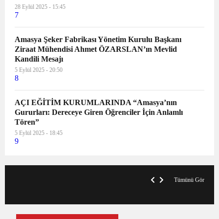
28 Eylül 2025 - 15:45
7
Amasya Şeker Fabrikası Yönetim Kurulu Başkanı
Ziraat Mühendisi Ahmet ÖZARSLAN’ın Mevlid
Kandili Mesajı
5 Eylül 2025 - 20:50
8
AÇI EĞİTİM KURUMLARINDA “Amasya’nın
Gururları: Dereceye Giren Öğrenciler İçin Anlamlı
Tören”
5 Eylül 2025 - 18:45
9
VegasHero Casino Test: Spiele, Boni &
T
Auszahlungen
A
Tümünü Gör