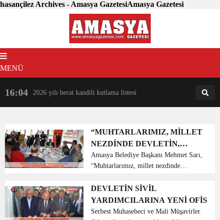
hasançilez Archives - Amasya GazetesiAmasya Gazetesi
MENÜ
16:04
18:31
2026 yılı berat kandili kutlama listesi
AM
AN
“MUHTARLARIMIZ, MİLLET
NEZDİNDE DEVLETİN,
DEVLET NEZDİNDE
Amasya Belediye Başkanı Mehmet Sarı,
“Muhtarlarımız, millet nezdinde
MİLLETİN TEMSİLCİSİ.”
devletin, devlet nezdinde milletin
temsilcisi. Bir nevi arabuluculuk
DEVLETİN SİVİL
yapıyorlar. Ben onları memleketimizin,
YARDIMCILARINA YENİ OFİS
milletimizin kılcal dam...
Serbest Muhasebeci ve Mali Müşavirler