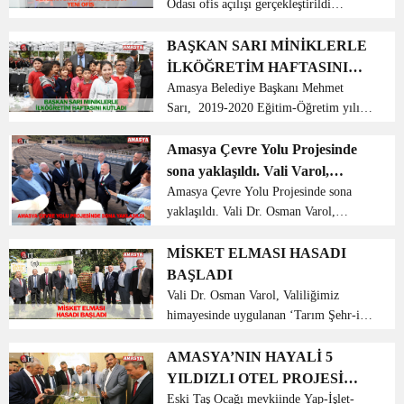
Odası ofis açılışı gerçekleştirildi
Amasya Belediye Başkanı Mehmet Sarı,
Serbest Muhasebeci ve Mali Müşavirler
BAŞKAN SARI MİNİKLERLE
Odası ofis açılışına katıldı. Defterdarlık
İLKÖĞRETİM HAFTASINI
binası i...
KUTLADI
Amasya Belediye Başkanı Mehmet
Sarı, 2019-2020 Eğitim-Öğretim yılı
ilköğretim haftası kutlama programına
katıldı. Serdar Zeren İlköğretim
Amasya Çevre Yolu Projesinde
Okulunda, 2019-2020 Eğitim Öğretim
sona yaklaşıldı. Vali Varol,
yılı ilköğretim haftası ku...
incelemelerde
Amasya Çevre Yolu Projesinde sona
yaklaşıldı. Vali Dr. Osman Varol,
incelemelerde bulunduğu yolun bu yıl
içerisinde trafiğe açılmasının
MİSKET ELMASI HASADI
hedeflendiğini belirtti. Amasya
BAŞLADI
Milletvekilleri M. Levent Karaho...
Vali Dr. Osman Varol, Valiliğimiz
himayesinde uygulanan ‘Tarım Şehr-i
Amasya’ Projesi kapsamındaki
çalışmalar sonucu coğrafi işaret tescili
AMASYA’NIN HAYALİ 5
alınan ‘Amasya Misket Elması’ hasat
YILDIZLI OTEL PROJESİ
günü programına ka...
GELİYOR
Eski Taş Ocağı mevkiinde Yap-İşlet-