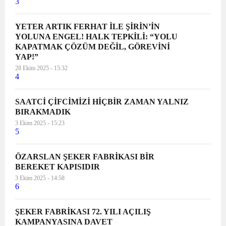
3
YETER ARTIK FERHAT İLE ŞİRİN’İN
YOLUNA ENGEL! HALK TEPKİLİ: “YOLU
KAPATMAK ÇÖZÜM DEĞİL, GÖREVİNİ
YAP!”
28 Ekim 2025 - 15:32
4
SAATCİ ÇİFCİMİZİ HİÇBİR ZAMAN YALNIZ
BIRAKMADIK
3 Ekim 2025 - 15:23
5
ÖZARSLAN ŞEKER FABRİKASI BİR
BEREKET KAPISIDIR
3 Ekim 2025 - 14:58
6
ŞEKER FABRİKASI 72. YILI AÇILIŞ
KAMPANYASINA DAVET