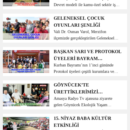
Devret modeli ile kamu-özel sektör iş
birliğiyle inşa edilecek 5 yıldızlı otel
projesinin tanıtım toplantısında konuşan
GELENEKSEL ÇOCUK
Amasya Valisi Dr. Osman Varol,
OYUNLARI ŞENLİĞİ
“Ortaya koyduğ...
Vali Dr. Osman Varol, Merzifon
ilçemizde gerçekleştirilen Geleneksel
Çocuk Oyunları Şenliği açılış
programına katıldı. Merzifon
BAŞKAN SARI VE PROTOKOL
Kaymakamlığı Sosyal Hizmet Merkezi
ÜYELERİ BAYRAM
Müdürlüğü ve Merzifon Gençlik
ZİYARETLERİ
Kurban Bayramı’nın 1’inci gününde
Merkezi...
Protokol üyeleri çeşitli kurumlara ve
şehit ailesine bayram ziyaretinde
bulundular. Amasya Belediye Başkanı
GÖYNÜCEK’TE
Mehmet Sarı, Kurumlara ve şehit
ÜRETTİKLERİMİZİ
ailesine Protokol üyeleri ...
GÖYNÜCEK’TE İŞLEYELİM
Amasya Radyo Tv ajansına ziyarete
gelen Göynücek Ekolojik Yaşam
PROJESİ ONAYLANDI
Derneği Başkanı Halil Alabuğa ve
dernek yönetim kurulundan Musa
15. NİYAZ BABA KÜLTÜR
Güneş, Ahmet Mayadağlı, Hüzeyin
ETKİNLİĞİ