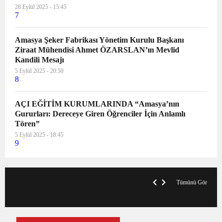
28 Eylül 2025 - 15:45
7
Amasya Şeker Fabrikası Yönetim Kurulu Başkanı
Ziraat Mühendisi Ahmet ÖZARSLAN’ın Mevlid
Kandili Mesajı
5 Eylül 2025 - 20:50
8
AÇI EĞİTİM KURUMLARINDA “Amasya’nın
Gururları: Dereceye Giren Öğrenciler İçin Anlamlı
Tören”
5 Eylül 2025 - 18:45
9
VegasHero Casino Test: Spiele, Boni &
T
Auszahlungen
A
Tümünü Gör