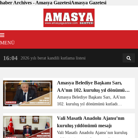
haber Archives - Amasya GazetesiAmasya Gazetesi
MENÜ
16:04
18:31
2026 yılı berat kandili kutlama listesi
AM
AN
Amasya Belediye Başkanı Sarı,
AA’nın 102. kuruluş yıl dönümünü
kutladı
Amasya Belediye Başkanı Sarı, AA’nın
102. kuruluş yıl dönümünü kutladı
Amasya Belediye Başkanı Mehmet Sarı,
Anadolu Ajansının (AA) 102. kuruluş
Vali Masatlı Anadolu Ajansı’nın
yıl dönümü dolayısıyla kutlama mesajı
kuruluş yıldönümü mesajı
yayımladı. S...
Vali Masatlı Anadolu Ajansı’nın kuruluş