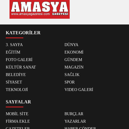
KATEGORİLER
3. SAYFA
DÜNYA
EĞİTİM
EKONOMİ
FOTO GALERİ
GÜNDEM
KÜLTÜR SANAT
MAGAZİN
BELEDİYE
SAĞLIK
SİYASET
SPOR
TEKNOLOJİ
VIDEO GALERİ
SAYFALAR
MOBİL SİTE
BURÇLAR
FİRMA EKLE
YAZARLAR
GAZETELER
HABER GÖNDER