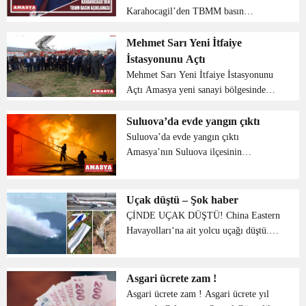
Karahocagil’den TBMM basın
açıklaması Değerli Basın Mensupları,
Saygıdeğer Vatandaşlarım, Muhterem
Mehmet Sarı Yeni İtfaiye
Amasyalı hemşerilerim. Sizleri, sevgi,
İstasyonunu Açtı
saygı ve muhabbetle selamlı...
Mehmet Sarı Yeni İtfaiye İstasyonunu
Açtı Amasya yeni sanayi bölgesinde
itfaiye istasyonu kullanıma açıldı.
Amasya Belediye Başkanı Mehmet Sarı
Suluova’da evde yangın çıktı
ve Amasya Valisi Mustafa Masatlı’nın
Suluova’da evde yangın çıktı
katılımı ile ...
Amasya’nın Suluova ilçesinin
yenidoğan mahallesi bağ sokakta
bulunun iki katlı bir evde henüz
bilinmeyen bir nedenle yangın çıktı.
Uçak düştü – Şok haber
Haber verilmesi üzerine olay yerin...
ÇİNDE UÇAK DÜŞTÜ! China Eastern
Havayolları‘na ait yolcu uçağı düştü.
Boeing 737 tipi uçağın Güney Çin‘de
düştüğü belirtildi. Normal seyrinde
ilerleyen uçakla irtibatın koptuğu içinde
Asgari ücrete zam !
133 ...
Asgari ücrete zam ! Asgari ücrete yıl