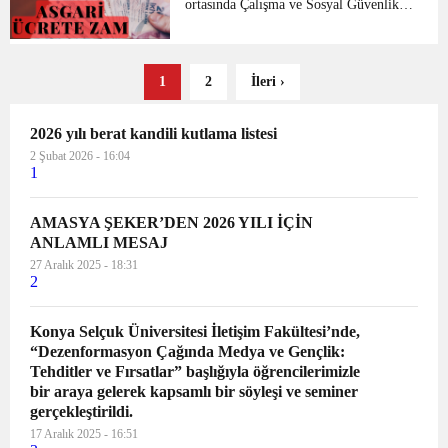
ortasında Çalışma ve Sosyal Güvenlik
Bakanı Vedat Bilgin asgari ücrete bu
yılın ortasında zam gelebileceği
haberlerine cevap verdi. Bilgin, “Asgari
1
2
İleri ›
ücret ar...
2026 yılı berat kandili kutlama listesi
2 Şubat 2026 - 16:04
1
AMASYA ŞEKER’DEN 2026 YILI İÇİN
ANLAMLI MESAJ
27 Aralık 2025 - 18:31
2
Konya Selçuk Üniversitesi İletişim Fakültesi’nde,
“Dezenformasyon Çağında Medya ve Gençlik:
Tehditler ve Fırsatlar” başlığıyla öğrencilerimizle
bir araya gelerek kapsamlı bir söyleşi ve seminer
gerçekleştirildi.
17 Aralık 2025 - 16:51