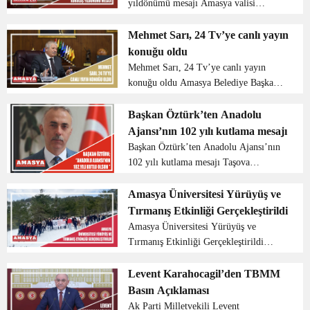
yıldönümü mesajı Amasya valisi
Mustafa Masatlı Anadolu Ajansı’nın
kuruluş yıldönümü için bir mesaj
Mehmet Sarı, 24 Tv’ye canlı yayın
yayımladı vali Masatlı yayımladığı
konuğu oldu
mesajda şu sözleri kulland...
Mehmet Sarı, 24 Tv’ye canlı yayın
konuğu oldu Amasya Belediye Başkanı
Mehmet Sarı, 24 TV kanalında Helin
Aslan’ın sunduğu haber bültenine canlı
Başkan Öztürk’ten Anadolu
yayın konuğu oldu. Ramazan ayının
Ajansı’nın 102 yılı kutlama mesajı
1’inci gününden bayram...
Başkan Öztürk’ten Anadolu Ajansı’nın
102 yılı kutlama mesajı Taşova
Belediye Başkanı Bayram Öztürk
Anadolu ajansının 102.yıl dönümü için
Amasya Üniversitesi Yürüyüş ve
bir mesaj yayımladı. Başkan Öztürk;
Tırmanış Etkinliği Gerçekleştirildi
“Anadolu ...
Amasya Üniversitesi Yürüyüş ve
Tırmanış Etkinliği Gerçekleştirildi
Amasya Üniversitesi Elektrik-
Elektronik Mühendisliği öğrencileri
Levent Karahocagil’den TBMM
tarafından 2020 yılında kurulan Amatör
Basın Açıklaması
Telsizcilik ve Arama-Kurtarma...
Ak Parti Milletvekili Levent