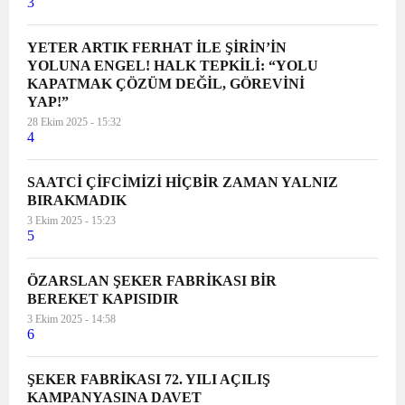
3
YETER ARTIK FERHAT İLE ŞİRİN’İN
YOLUNA ENGEL! HALK TEPKİLİ: “YOLU
KAPATMAK ÇÖZÜM DEĞİL, GÖREVİNİ
YAP!”
28 Ekim 2025 - 15:32
4
SAATCİ ÇİFCİMİZİ HİÇBİR ZAMAN YALNIZ
BIRAKMADIK
3 Ekim 2025 - 15:23
5
ÖZARSLAN ŞEKER FABRİKASI BİR
BEREKET KAPISIDIR
3 Ekim 2025 - 14:58
6
ŞEKER FABRİKASI 72. YILI AÇILIŞ
KAMPANYASINA DAVET