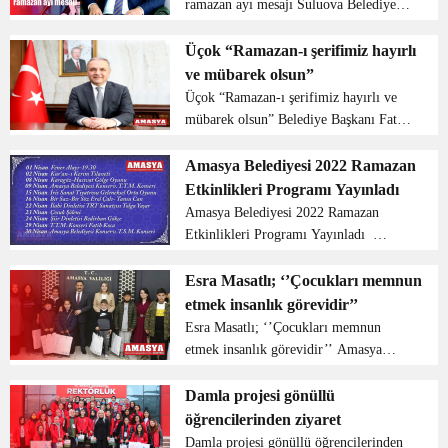
ramazan ayı mesajı Suluova Belediye
Başkanı Fatih Üçok on bir ayın sultanı
olan ramazan için bir mesaj yayımladı.
Üçok “Ramazan-ı şerifimiz hayırlı
Başkan Üçok ramazan ayına
ve mübarek olsun”
kavuşmanın sevincini yaşad...
Üçok “Ramazan-ı şerifimiz hayırlı ve
mübarek olsun” Belediye Başkanı Fatih
Üçok, Ramazan Ayı dolayısıyla bir
mesaj yayınladı. Üçok, On Bir Ayın
Amasya Belediyesi 2022 Ramazan
Sultanı Ramazan’a kavuşmanın
Etkinlikleri Programı Yayınladı
mutluluğunu yaşadıklarını i...
Amasya Belediyesi 2022 Ramazan
Etkinlikleri Programı Yayınladı
Amasya belediyesi her sene olduğu gibi
bu senede ramazan ayında etkinliklerine
Esra Masatlı; ‘’Çocukları memnun
devam ediyor. Birbirinden farklı
etmek insanlık görevidir’’
programların olaca...
Esra Masatlı; ‘’Çocukları memnun
etmek insanlık görevidir’’ Amasya
valisi Mustafa Masatlı’nın eşi Esra
Masatlı; ‘’Çocukları memnun etmek
Damla projesi gönüllü
insanlık görevidir’’ dedi. Amasya’nın
öğrencilerinden ziyaret
tarihini, kültürel mekanl...
Damla projesi gönüllü öğrencilerinden