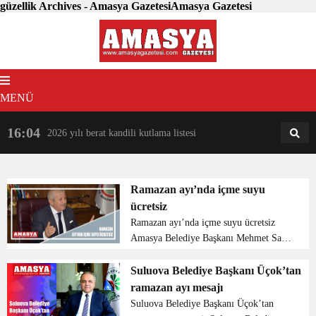
güzellik Archives - Amasya GazetesiAmasya Gazetesi
MENÜ
16:04
18:31
2026 yılı berat kandili kutlama listesi
AM
AN
Ramazan ayı’nda içme suyu
ücretsiz
Ramazan ayı’nda içme suyu ücretsiz
Amasya Belediye Başkanı Mehmet Sarı
Ramazan ayında içme suyunun ücretsiz
olacağı müjdesini verdi. BELEDİYE
Suluova Belediye Başkanı Üçok’tan
RAMAZAN AYI BOYUNCA ŞEBEKE
ramazan ayı mesajı
SUYUNDAN ÜCRET ALMIYACAK
Suluova Belediye Başkanı Üçok’tan
Beledi...