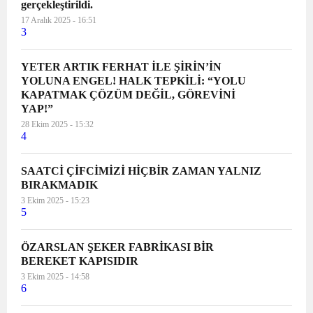
gerçekleştirildi.
17 Aralık 2025 - 16:51
3
YETER ARTIK FERHAT İLE ŞİRİN’İN
YOLUNA ENGEL! HALK TEPKİLİ: “YOLU
KAPATMAK ÇÖZÜM DEĞİL, GÖREVİNİ
YAP!”
28 Ekim 2025 - 15:32
4
SAATCİ ÇİFCİMİZİ HİÇBİR ZAMAN YALNIZ
BIRAKMADIK
3 Ekim 2025 - 15:23
5
ÖZARSLAN ŞEKER FABRİKASI BİR
BEREKET KAPISIDIR
3 Ekim 2025 - 14:58
6