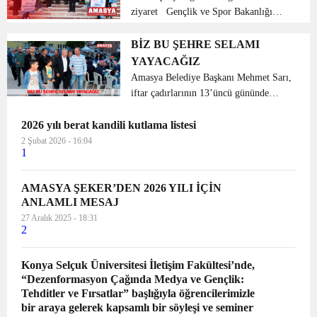
ziyaret Gençlik ve Spor Bakanlığı
bünyesinde Türkiye’ nin farklı
illerinden gelen öğrenciler Amasya
BİZ BU ŞEHRE SELAMI
Üniversitesi Rektörü Prof. Dr.
YAYACAĞIZ
Süleyman Elmacı’ yı ...
Amasya Belediye Başkanı Mehmet Sarı,
iftar çadırlarının 13’üncü gününde
Şamlar ve İhsaniye mahalle sakinlerinin
2026 yılı berat kandili kutlama listesi
sofrasında orucunu açtı. İftar yemeği
sonrası konuşan Amasya Belediye
2 Şubat 2026 - 16:04
1
Başkanı Mehmet Sar...
AMASYA ŞEKER’DEN 2026 YILI İÇİN
ANLAMLI MESAJ
27 Aralık 2025 - 18:31
2
Konya Selçuk Üniversitesi İletişim Fakültesi’nde,
“Dezenformasyon Çağında Medya ve Gençlik:
Tehditler ve Fırsatlar” başlığıyla öğrencilerimizle
bir araya gelerek kapsamlı bir söyleşi ve seminer