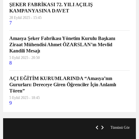
ŞEKER FABRİKASI 72. YILI AÇILIŞ
KAMPANYASINA DAVET
28 Eylül 2025 - 15:45
7
Amasya Şeker Fabrikası Yönetim Kurulu Başkanı
Ziraat Mühendisi Ahmet ÖZARSLAN’ın Mevlid
Kandili Mesajı
5 Eylül 2025 - 20:50
8
AÇI EĞİTİM KURUMLARINDA “Amasya’nın
Gururları: Dereceye Giren Öğrenciler İçin Anlamlı
Tören”
5 Eylül 2025 - 18:45
9
VegasHero Casino Test: Spiele, Boni &
T
Auszahlungen
A
Tümünü Gör