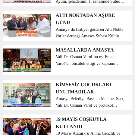
Aydın, şehadetinin 1. senesinde Suluova
ilçemizde gerçekleştirilen mevlid
programında dualarla anıldı. Programa,
ALTI NOKTADAN AŞURE
Vali Dr. Osman Varol ile eşi Funda
GÜNÜ
Varol Hanımefendi, Ga...
Amasya’da faaliyet gösteren Altı Nokta
körler derneği Amasya Şubesi Kültür ve
Turizm Bakanlığı katkılarıyla
Muharrem ayı olması nedeni ile
MASALLARDA AMASYA
Amasya Belediyesi Engelsiz Yaşam
Vali Dr. Osman Varol’un eşi Funda
Parkında Aşure Günü Etkinliğ...
Varol’un öncülük ettiği ve kapsamı
bakımından Türkiye’de ilk olma
özelliği taşıyan proje çerçevesinde
ilimizdeki ilkokul 3. ve 4. sınıf
KİMSESİZ ÇOCUKLARI
öğrencileri için 8 çeşit masal...
UNUTMADILAR
Amasya Belediye Başkanı Mehmet Sarı,
Vali Dr. Osman Varol ve protokol
üyeleri, Sevgi Evlerinde kalan
çocuklarımızla bayram kahvaltısında
19 MAYIS COŞKUYLA
buluştular. Bayram günleri
KUTLANDI
sevdiklerimizle birlikte hasret gide...
19 Mayıs Atatürk’ü Anma Gençlik ve