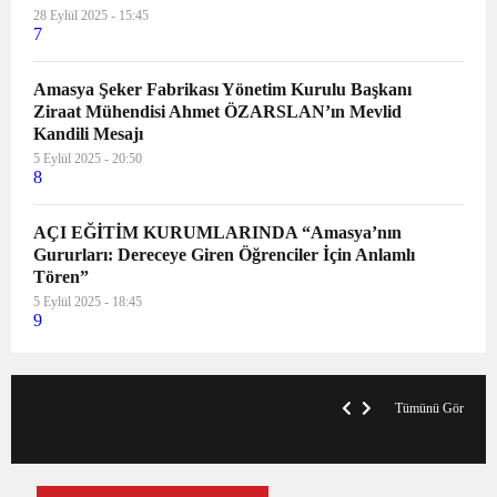
28 Eylül 2025 - 15:45
7
Amasya Şeker Fabrikası Yönetim Kurulu Başkanı
Ziraat Mühendisi Ahmet ÖZARSLAN’ın Mevlid
Kandili Mesajı
5 Eylül 2025 - 20:50
8
AÇI EĞİTİM KURUMLARINDA “Amasya’nın
Gururları: Dereceye Giren Öğrenciler İçin Anlamlı
Tören”
5 Eylül 2025 - 18:45
9
VegasHero Casino Test: Spiele, Boni &
T
Auszahlungen
A
Tümünü Gör