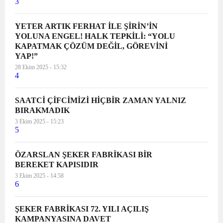
3
YETER ARTIK FERHAT İLE ŞİRİN’İN
YOLUNA ENGEL! HALK TEPKİLİ: “YOLU
KAPATMAK ÇÖZÜM DEĞİL, GÖREVİNİ
YAP!”
28 Ekim 2025 - 15:32
4
SAATCİ ÇİFCİMİZİ HİÇBİR ZAMAN YALNIZ
BIRAKMADIK
3 Ekim 2025 - 15:23
5
ÖZARSLAN ŞEKER FABRİKASI BİR
BEREKET KAPISIDIR
3 Ekim 2025 - 14:58
6
ŞEKER FABRİKASI 72. YILI AÇILIŞ
KAMPANYASINA DAVET