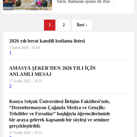
Mayıs Engelliler Haftası dolayısıyl...
Varol, Ramazan ayının ilk iftar
programında şehit ailelerimizle ve
gazilerimizle bir araya geldiler. Amasya
Aile Çalışma ve Sosyal Hizmetler İl
1
2
İleri ›
Müdürlüğü’nün organize...
2026 yılı berat kandili kutlama listesi
2 Şubat 2026 - 16:04
1
AMASYA ŞEKER’DEN 2026 YILI İÇİN
ANLAMLI MESAJ
27 Aralık 2025 - 18:31
2
Konya Selçuk Üniversitesi İletişim Fakültesi’nde,
“Dezenformasyon Çağında Medya ve Gençlik:
Tehditler ve Fırsatlar” başlığıyla öğrencilerimizle
bir araya gelerek kapsamlı bir söyleşi ve seminer
gerçekleştirildi.
17 Aralık 2025 - 16:51