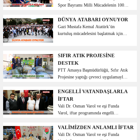
Spor Bayramı Milli Mücadelenin 100.
yılında Amasya’da coşkuyla kutlandı.
Cumhuriyetimizin kurucusu Gazi
DÜNYA ATABARI OYNUYOR
Mustafa Kemal Atatürk’ün 19 Mayıs
Gazi Mustafa Kemal Atatürk’ün
1919’da Milli Mücadele’yi b...
kurtuluş mücadelesini başlatmak için
Samsun’a çıkışının 100. yıl dönümünde
saatler 19.19’u gösterdiğinde, 81 il ve
19 ülkede eş zamanlı olarak “Dünya
SIFIR ATIK PROJESİNE
Atabarı Oynuyor” pro...
DESTEK
PTT Amasya Başmüdürlüğü, Sıfır Atık
Projesine yaptığı çevreci uygulamayla
destek sağlıyor. Müdürlük bünyesindeki
merkezlerde 4125 kilo atık toplanarak
ENGELLİ VATANDAŞLARLA
geri dönüşüme kazandırıldı.
İFTAR
Cumhurbaşkanımız Sayı...
Vali Dr. Osman Varol ve eşi Funda
Varol, iftar programında engelli
vatandaşlarımızla bir araya geldi.
Amasya Aile Çalışma ve Sosyal
VALİMİZDEN ANLAMLI İFTAR
Hizmetler İl Müdürlüğü’nün 10-16
Vali Dr. Osman Varol ve eşi Funda