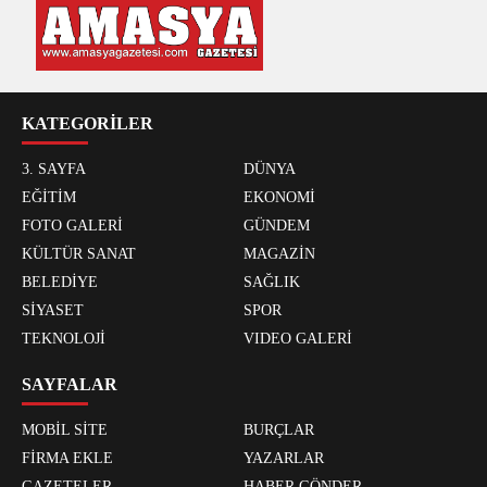
KATEGORİLER
3. SAYFA
DÜNYA
EĞİTİM
EKONOMİ
FOTO GALERİ
GÜNDEM
KÜLTÜR SANAT
MAGAZİN
BELEDİYE
SAĞLIK
SİYASET
SPOR
TEKNOLOJİ
VIDEO GALERİ
SAYFALAR
MOBİL SİTE
BURÇLAR
FİRMA EKLE
YAZARLAR
GAZETELER
HABER GÖNDER