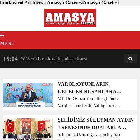
fundavarol Archives - Amasya GazetesiAmasya Gazetesi
MENÜ
16:04
18:31
2026 yılı berat kandili kutlama listesi
AM
AN
VAROL;OYUNLARIN
GELECEK KUŞAKLARA
TAŞINDIĞINI VURGULADI
Vali Dr. Osman Varol ile eşi Funda
Varol Hanımefendi, Valiliğimizin
himayesinde gerçekleştirilen Geleneksel
Çocuk Oyunları Şenliği etkinliğinde
ŞEHİDİMİZ SÜLEYMAN AYDIN
öğrencilerle bir araya geldiler. Aile
1.SENESİNDE DUALARLA
Çalışma ve Sosyal ...
ANILDI
Şehidimiz Uzman Çavuş Süleyman