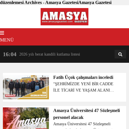
düzenlemesi Archives - Amasya GazetesiAmasya Gazetesi
MENÜ
16:04
18:31
2026 yılı berat kandili kutlama listesi
AM
AN
Fatih Üçok çalışmaları inceledi
“ŞEHRİMİZDE YENİ BİR CADDE
İLE TİCARİ VE YAŞAM ALANI
AÇIYORUZ.” Suluova Belediye
Başkanı Fatih Üçok, Atatürk Bulvarı ile
Adnan Menderes Millet Bahçesi ve
Amasya Üniversitesi 47 Sözleşmeli
Bilgi Evi bölgesi arasındaki bağlantıyı
personel alacak
sağlam...
Amasya Üniversitesi 47 Sözleşmeli