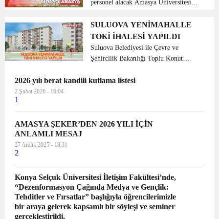
personel alacak Amasya Üniversitesi
bugün yaptığı duyuru ile 47 sözleşmeli
personel alacak. Yapılan duyuruda
SULUOVA YENİMAHALLE
Koruma ve Güvenlik Görevlisi ile
TOKİ İHALESİ YAPILDI
Destek Personeli alınaca...
Suluova Belediyesi ile Çevre ve
Şehircilik Bakanlığı Toplu Konut
İdaresi Başkanlığı (TOKİ) ortaklığı
2026 yılı berat kandili kutlama listesi
tarafından inşa ettirilecek olan Amasya
İli, Suluova İlçesi, Yeni Mahalle
2 Şubat 2026 - 16:04
1
Mahallesi’nde hayata geçi...
AMASYA ŞEKER’DEN 2026 YILI İÇİN
ANLAMLI MESAJ
27 Aralık 2025 - 18:31
2
Konya Selçuk Üniversitesi İletişim Fakültesi’nde,
“Dezenformasyon Çağında Medya ve Gençlik:
Tehditler ve Fırsatlar” başlığıyla öğrencilerimizle
bir araya gelerek kapsamlı bir söyleşi ve seminer
gerçekleştirildi.