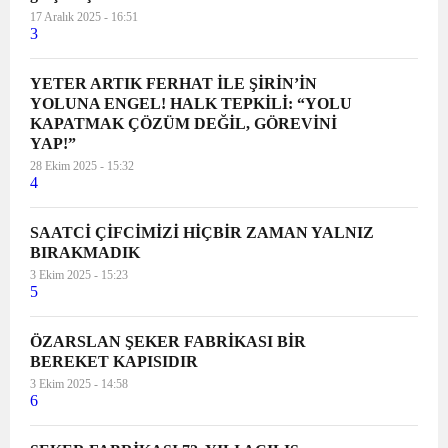
17 Aralık 2025 - 16:51
3
YETER ARTIK FERHAT İLE ŞİRİN’İN
YOLUNA ENGEL! HALK TEPKİLİ: “YOLU
KAPATMAK ÇÖZÜM DEĞİL, GÖREVİNİ
YAP!”
28 Ekim 2025 - 15:32
4
SAATCİ ÇİFCİMİZİ HİÇBİR ZAMAN YALNIZ
BIRAKMADIK
3 Ekim 2025 - 15:23
5
ÖZARSLAN ŞEKER FABRİKASI BİR
BEREKET KAPISIDIR
3 Ekim 2025 - 14:58
6