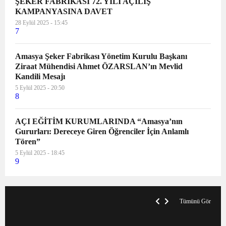
ŞEKER FABRİKASI 72. YILI AÇILIŞ
KAMPANYASINA DAVET
28 Eylül 2025 - 15:45
7
Amasya Şeker Fabrikası Yönetim Kurulu Başkanı
Ziraat Mühendisi Ahmet ÖZARSLAN’ın Mevlid
Kandili Mesajı
5 Eylül 2025 - 20:50
8
AÇI EĞİTİM KURUMLARINDA “Amasya’nın
Gururları: Dereceye Giren Öğrenciler İçin Anlamlı
Tören”
5 Eylül 2025 - 18:45
9
VegasHero Casino Test: Spiele, Boni &
T
Auszahlungen
A
Tümünü Gör