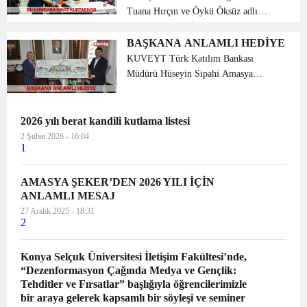
Tuana Hırçın ve Öykü Öksüz adlı
öğrenciler kendi tasarladıkları “Sevgi
kumbarası” ile arkadaşları arasında
BAŞKANA ANLAMLI HEDİYE
yardım kampanyası başlatıp, LÖSEV
KUVEYT Türk Katılım Bankası
derneğine bin 605 lir...
Müdürü Hüseyin Sipahi Amasya
Belediye Başkanı Mehmet Sarı’yı
makamında ziyaret ederek yeni
görevinde başarılar diledi. Kuveyt Türk
2026 yılı berat kandili kutlama listesi
Katılım Bankası Müdürü Hüseyin
2 Şubat 2026 - 16:04
1
Sipahi Ama...
AMASYA ŞEKER’DEN 2026 YILI İÇİN
ANLAMLI MESAJ
27 Aralık 2025 - 18:31
2
Konya Selçuk Üniversitesi İletişim Fakültesi’nde,
“Dezenformasyon Çağında Medya ve Gençlik:
Tehditler ve Fırsatlar” başlığıyla öğrencilerimizle
bir araya gelerek kapsamlı bir söyleşi ve seminer