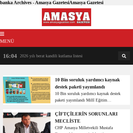
banka Archives - Amasya GazetesiAmasya Gazetesi
MENÜ
16:04
18:31
2026 yılı berat kandili kutlama listesi
AM
AN
10 Bin soruluk yardımcı kaynak
destek paketi yayımlandı
10 Bin soruluk yardımcı kaynak destek
paketi yayımlandı Millî Eğitim
Bakanlığı, uzman bir ekip tarafından
her ay hazırlanan yardımcı kaynak
ÇİFTÇİLERİN SORUNLARI
destek paketini öğrenci ve öğretmenlere
MECLİSTE
sunmayı sürdürüyor. ...
CHP Amasya Milletvekili Mustafa