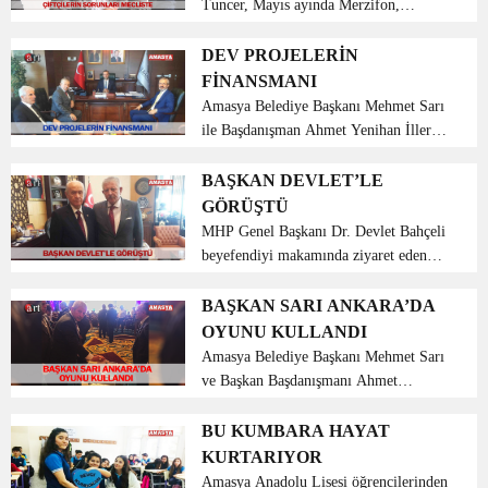
Tuncer, Mayıs ayında Merzifon,
Suluova ve Amasya’da meydana gelen
dolu afeti ile ilgili zararları ve
DEV PROJELERİN
üreticinin taleplerini Türkiye Büyük
FİNANSMANI
Millet Meclisi’nde günde...
Amasya Belediye Başkanı Mehmet Sarı
ile Başdanışman Ahmet Yenihan İller
Bankasının çeşitli departmanlarında
projelerin finansmanı için görüşmeler
BAŞKAN DEVLET’LE
yaptılar. Ankara’da İller Bankasının
GÖRÜŞTÜ
çeşitli departman...
MHP Genel Başkanı Dr. Devlet Bahçeli
beyefendiyi makamında ziyaret eden
Amasya Belediye Başkanı Mehmet Sarı
kendisine projeler ve finansman
BAŞKAN SARI ANKARA’DA
konusunda bilgi verdi. MHP Genel
OYUNU KULLANDI
merkez binasında Milliyetçi...
Amasya Belediye Başkanı Mehmet Sarı
ve Başkan Başdanışmanı Ahmet
Yenihan Ankara’da gerçekleştirilen
İlbank Olağan Genel Kurul toplantısına
BU KUMBARA HAYAT
katıldı. İller Bankası Anonim Şirketinin
KURTARIYOR
Olağan genel kurul t...
Amasya Anadolu Lisesi öğrencilerinden