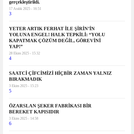
gerçekleştirildi.
17 Aralık 2025 - 16:51
3
YETER ARTIK FERHAT İLE ŞİRİN’İN
YOLUNA ENGEL! HALK TEPKİLİ: “YOLU
KAPATMAK ÇÖZÜM DEĞİL, GÖREVİNİ
YAP!”
28 Ekim 2025 - 15:32
4
SAATCİ ÇİFCİMİZİ HİÇBİR ZAMAN YALNIZ
BIRAKMADIK
3 Ekim 2025 - 15:23
5
ÖZARSLAN ŞEKER FABRİKASI BİR
BEREKET KAPISIDIR
3 Ekim 2025 - 14:58
6