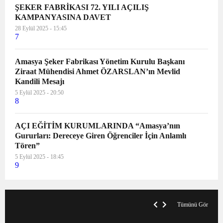
ŞEKER FABRİKASI 72. YILI AÇILIŞ
KAMPANYASINA DAVET
28 Eylül 2025 - 15:45
7
Amasya Şeker Fabrikası Yönetim Kurulu Başkanı
Ziraat Mühendisi Ahmet ÖZARSLAN’ın Mevlid
Kandili Mesajı
5 Eylül 2025 - 20:50
8
AÇI EĞİTİM KURUMLARINDA “Amasya’nın
Gururları: Dereceye Giren Öğrenciler İçin Anlamlı
Tören”
5 Eylül 2025 - 18:45
9
V
x
A
Tümünü Gör