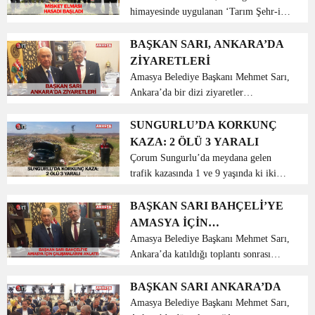
himayesinde uygulanan ‘Tarım Şehr-i
Amasya’ Projesi kapsamındaki
çalışmalar sonucu coğrafi işaret tescili
BAŞKAN SARI, ANKARA’DA
alınan ‘Amasya Misket Elması’ hasat
ZİYARETLERİ
günü programına ka...
Amasya Belediye Başkanı Mehmet Sarı,
Ankara’da bir dizi ziyaretler
gerçekleştirdi. Ankara’da bir dizi
ziyaretler gerçekleştiren Amasya
SUNGURLU’DA KORKUNÇ
Belediye Başkanı Mehmet Sarı, ilk
KAZA: 2 ÖLÜ 3 YARALI
olarak Milliyetçi Hareket Parti...
Çorum Sungurlu’da meydana gelen
trafik kazasında 1 ve 9 yaşında ki iki
çocuk hayatını kaybederken, 3 kişide
yaralandı. Edinilen bilgilere göre kaza
BAŞKAN SARI BAHÇELİ’YE
Sungurlu-Kırıkkale karayolunun 15.
AMASYA İÇİN
kilometresi...
ÇALIŞMALARINI ANLATTI
Amasya Belediye Başkanı Mehmet Sarı,
Ankara’da katıldığı toplantı sonrası
MHP Genel Başkanı Sayın Dr. Devlet
Bahçeli beyi makamında ziyaret etti.
BAŞKAN SARI ANKARA’DA
Amasya Belediye Başkanı Mehmet Sarı,
Amasya Belediye Başkanı Mehmet Sarı,