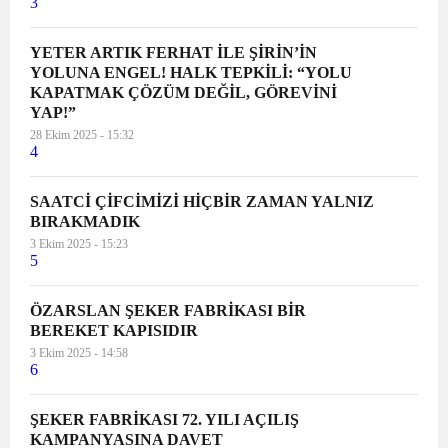
3
YETER ARTIK FERHAT İLE ŞİRİN’İN
YOLUNA ENGEL! HALK TEPKİLİ: “YOLU
KAPATMAK ÇÖZÜM DEĞİL, GÖREVİNİ
YAP!”
28 Ekim 2025 - 15:32
4
SAATCİ ÇİFCİMİZİ HİÇBİR ZAMAN YALNIZ
BIRAKMADIK
3 Ekim 2025 - 15:23
5
ÖZARSLAN ŞEKER FABRİKASI BİR
BEREKET KAPISIDIR
3 Ekim 2025 - 14:58
6
ŞEKER FABRİKASI 72. YILI AÇILIŞ
KAMPANYASINA DAVET