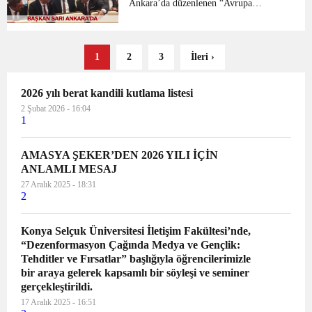
Ankara’da gerçekl...
Ankara’da düzenlenen “Avrupa
Hareketlilik Haftası Tanıtım
Toplantısı”na katıldı. Amasya Belediye
Başkanı Mehmet Sarı, Ankara’da
1
2
3
İleri ›
gerçekleştirilen Cumhurbaşkanlığı Y...
2026 yılı berat kandili kutlama listesi
2 Şubat 2026 - 16:04
1
AMASYA ŞEKER’DEN 2026 YILI İÇİN
ANLAMLI MESAJ
27 Aralık 2025 - 18:31
2
Konya Selçuk Üniversitesi İletişim Fakültesi’nde,
“Dezenformasyon Çağında Medya ve Gençlik:
Tehditler ve Fırsatlar” başlığıyla öğrencilerimizle
bir araya gelerek kapsamlı bir söyleşi ve seminer
gerçekleştirildi.
17 Aralık 2025 - 16:51