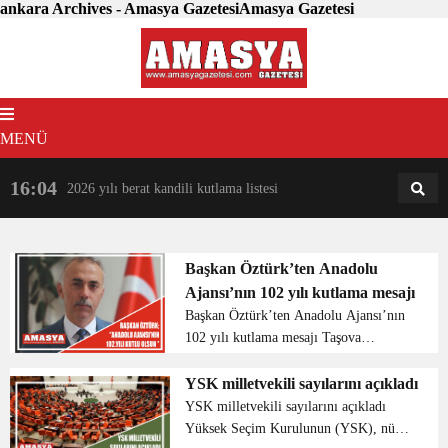
ankara Archives - Amasya GazetesiAmasya Gazetesi
MENÜ
16:04
18:31
2026 yılı berat kandili kutlama listesi
AM
AN
Başkan Öztürk’ten Anadolu
Ajansı’nın 102 yılı kutlama mesajı
Başkan Öztürk’ten Anadolu Ajansı’nın
102 yılı kutlama mesajı Taşova
Belediye Başkanı Bayram Öztürk
Anadolu ajansının 102.yıl dönümü için
YSK milletvekili sayılarını açıkladı
bir mesaj yayımladı. Başkan Öztürk;
YSK milletvekili sayılarını açıkladı
“Anadolu ...
Yüksek Seçim Kurulunun (YSK), nüfus