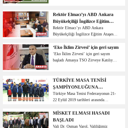
verileri kapsamında illerin milletvekili
sayıları dağılım tablosunu açıkladı.
YSK’nın yaptığı açıklamaya göre
Rektör Elmacı’yı ABD Ankara
İstanbul ve Baybu...
Büyükelçiliği İngilizce Eğitim
Ataşesi ziyaret etti
Rektör Elmacı’yı ABD Ankara
Büyükelçiliği İngilizce Eğitim Ataşesi
ziyaret etti Amerika Birleşik Devletleri
(ABD) Ankara Büyükelçiliği İngilizce
‘Eko İklim Zirvesi’ için geri sayım
Eğitim Ataşesi Roger F. Cohen,
‘Eko İklim Zirvesi’ için geri sayım
Amasya Üniversit...
başladı Amasya TSO Zirveye Katılıyor
Amasya Ticaret ve Sanayi Odası
Başkanı Murat Kırlangıç, İklim
değişikliği ile mücadele kapsamında
TÜRKİYE MASA TENİSİ
Avrupa Birliği’nin uygu...
ŞAMPİYONLUĞUNA
AMASYA’DAN 6 YILDIZ
Türkiye Masa Tenisi Federasyonun 21-
22 Eylül 2019 tarihleri arasında
Ankara’da düzenlendiği Masa Tenisi
Minikler-Küçükler Milli takım seçme
MİSKET ELMASI HASADI
müsabakalarında Amasya’lı
BAŞLADI
sporcularımız minikler...
Vali Dr. Osman Varol, Valiliğimiz