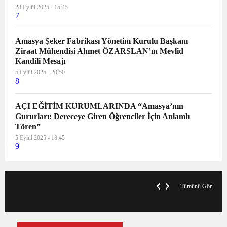
28 Eylül 2025 - 15:45
7
Amasya Şeker Fabrikası Yönetim Kurulu Başkanı
Ziraat Mühendisi Ahmet ÖZARSLAN’ın Mevlid
Kandili Mesajı
5 Eylül 2025 - 20:50
8
AÇI EĞİTİM KURUMLARINDA “Amasya’nın
Gururları: Dereceye Giren Öğrenciler İçin Anlamlı
Tören”
5 Eylül 2025 - 18:45
9
VegasHero Casino Test: Spiele, Boni &
T
Auszahlungen
A
Tümünü Gör