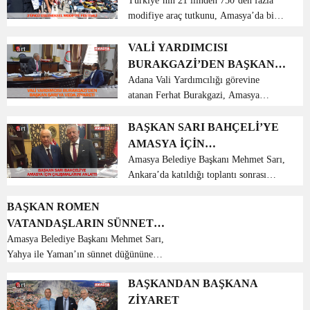
Türkiye’nin 21 ilinden 750’den fazla
modifiye araç tutkunu, Amasya’da bir
araya geldi. Amasya Belediye Başkanı
Mehmet Sarı, 3’üncü Geleneksel
VALİ YARDIMCISI
Modifiye Festivaline katılarak
BURAKGAZİ’DEN BAŞKAN
gençlerin...
SARI’YA VEDA ZİYARETİ
Adana Vali Yardımcılığı görevine
atanan Ferhat Burakgazi, Amasya
Belediye Başkanı Mehmet Sarı’ya veda
ziyareti gerçekleştirdi. İçişleri Bakanlığı
BAŞKAN SARI BAHÇELİ’YE
kararnamesi ile 5 yıldır yürüttüğü
AMASYA İÇİN
Amasya Vali Yardımc...
ÇALIŞMALARINI ANLATTI
Amasya Belediye Başkanı Mehmet Sarı,
Ankara’da katıldığı toplantı sonrası
MHP Genel Başkanı Sayın Dr. Devlet
Bahçeli beyi makamında ziyaret etti.
BAŞKAN ROMEN
Amasya Belediye Başkanı Mehmet Sarı,
VATANDAŞLARIN SÜNNET
Ankara’da gerçekl...
DÜĞÜNÜNE KATILDI
Amasya Belediye Başkanı Mehmet Sarı,
Yahya ile Yaman’ın sünnet düğününe
katılarak göz aydınlığı diledi. Hızırpaşa
BAŞKANDAN BAŞKANA
mahallesinde Romen vatandaşların çeri
ZİYARET
başı Fikret Sivlim’in torunları Yahya ve