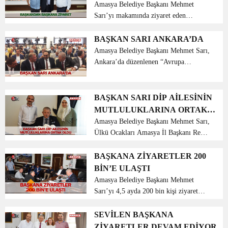
Yaman’ı...
Amasya Belediye Başkanı Mehmet
Sarı’yı makamında ziyaret eden
Karakaya Belediye Başkanı Mehmet
Başar kendisine görevinde başarı
BAŞKAN SARI ANKARA’DA
dileklerinde bulundu. Erbaa Karakaya
Amasya Belediye Başkanı Mehmet Sarı,
Belediye Başkanı Mehmet Başar ve Er...
Ankara’da düzenlenen “Avrupa
Hareketlilik Haftası Tanıtım
Toplantısı”na katıldı. Amasya Belediye
Başkanı Mehmet Sarı, Ankara’da
BAŞKAN SARI DİP AİLESİNİN
gerçekleştirilen Cumhurbaşkanlığı Y...
MUTLULUKLARINA ORTAK
OLDU
Amasya Belediye Başkanı Mehmet Sarı,
Ülkü Ocakları Amasya İl Başkanı Recep
Dip ve kıymetli ailesine yeni doğan
oğulları için göz aydınlığı dileyerek,
BAŞKANA ZİYARETLER 200
bebeğin kulağına ezan okuyarak ismini
BİN’E ULAŞTI
koydu. Ülkü ...
Amasya Belediye Başkanı Mehmet
Sarı’yı 4,5 ayda 200 bin kişi ziyaret
ederek, görevinde başarılar dilediler. 31
Mart seçimlerinin üzerinden geçen 4,5
SEVİLEN BAŞKANA
aylık sürede Amasya Belediye Başkanı
ZİYARETLER DEVAM EDİYOR