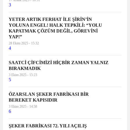
17 Aralık 2025 - 16:51
3
YETER ARTIK FERHAT İLE ŞİRİN’İN
YOLUNA ENGEL! HALK TEPKİLİ: “YOLU
KAPATMAK ÇÖZÜM DEĞİL, GÖREVİNİ
YAP!”
28 Ekim 2025 - 15:32
4
SAATCİ ÇİFCİMİZİ HİÇBİR ZAMAN YALNIZ
BIRAKMADIK
3 Ekim 2025 - 15:23
5
ÖZARSLAN ŞEKER FABRİKASI BİR
BEREKET KAPISIDIR
3 Ekim 2025 - 14:58
6
ŞEKER FABRİKASI 72. YILI AÇILIŞ