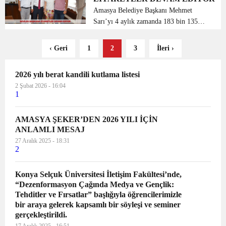
Mehmet Sarı’yı...
Amasya Belediye Başkanı Mehmet
Sarı’yı 4 aylık zamanda 183 bin 135
kişi ziyaret ederek, yeni görevinin
hayırlı olması dileklerinde bulundular.
‹ Geri
1
2
3
İleri ›
Göreve başladığı günden bu yana 183
bin 135 kişi tarafınd...
2026 yılı berat kandili kutlama listesi
2 Şubat 2026 - 16:04
1
AMASYA ŞEKER’DEN 2026 YILI İÇİN
ANLAMLI MESAJ
27 Aralık 2025 - 18:31
2
Konya Selçuk Üniversitesi İletişim Fakültesi’nde,
“Dezenformasyon Çağında Medya ve Gençlik:
Tehditler ve Fırsatlar” başlığıyla öğrencilerimizle
bir araya gelerek kapsamlı bir söyleşi ve seminer
gerçekleştirildi.