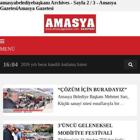
amasyabelediyebaşkanı Archives - Sayfa 2 / 3 - Amasya
GazetesiAmasya Gazetesi
MENÜ
16:04
18:31
2026 yılı berat kandili kutlama listesi
AM
AN
“ÇÖZÜM İÇİN BURADAYIZ”
Amasya Belediye Başkanı Mehmet Sarı,
Küçük sanayi sitesi esnaflarıyla bir
araya gelerek, kendilerinin istek ve
taleplerini dinledi. Amasya Belediye
Başkanı Mehmet Sarı, Küçük sanayi
3’ÜNCÜ GELENEKSEL
sitesi esnafları i...
MODİFİYE FESTİVALİ