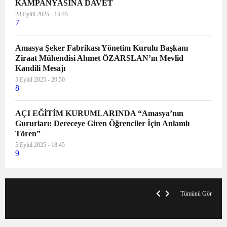
KAMPANYASINA DAVET
28 Eylül 2025 - 15:45
7
Amasya Şeker Fabrikası Yönetim Kurulu Başkanı
Ziraat Mühendisi Ahmet ÖZARSLAN’ın Mevlid
Kandili Mesajı
5 Eylül 2025 - 20:50
8
AÇI EĞİTİM KURUMLARINDA “Amasya’nın
Gururları: Dereceye Giren Öğrenciler İçin Anlamlı
Tören”
5 Eylül 2025 - 18:45
9
V
x
A
Tümünü Gör