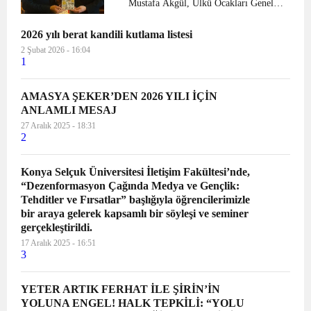
Mustafa Akgül, Ülkü Ocakları Genel
Yıldırım’ı ziyaret etti.
Başkanı Ahmet Yiğit Yıldırım ile bir
2026 yılı berat kandili kutlama listesi
araya geldi. Gündeme ve çalışmalara
dair istişarelerde bulunulan birliktelikte,
2 Şubat 2026 - 16:04
1
Ülkü Ocakları Am...
AMASYA ŞEKER’DEN 2026 YILI İÇİN
ANLAMLI MESAJ
27 Aralık 2025 - 18:31
2
Konya Selçuk Üniversitesi İletişim Fakültesi’nde,
“Dezenformasyon Çağında Medya ve Gençlik:
Tehditler ve Fırsatlar” başlığıyla öğrencilerimizle
bir araya gelerek kapsamlı bir söyleşi ve seminer
gerçekleştirildi.
17 Aralık 2025 - 16:51
3
YETER ARTIK FERHAT İLE ŞİRİN’İN
YOLUNA ENGEL! HALK TEPKİLİ: “YOLU