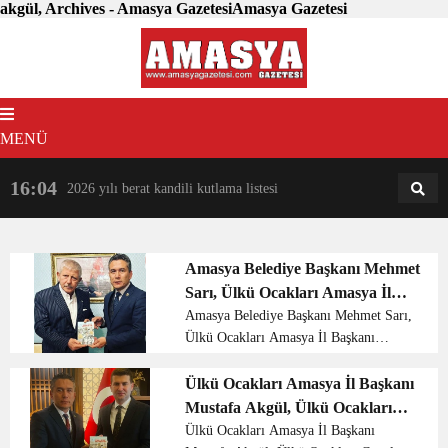
akgül, Archives - Amasya GazetesiAmasya Gazetesi
MENÜ
16:04
18:31
2026 yılı berat kandili kutlama listesi
AM
AN
Amasya Belediye Başkanı Mehmet
Sarı, Ülkü Ocakları Amasya İl
Başkanı Mustafa Akgül ve
Amasya Belediye Başkanı Mehmet Sarı,
Ülkü Ocakları Amasya İl Başkanı
yönetimini makamında kabul etti.
Mustafa Akgül ve yönetimini
makamında kabul etti. Ocak Başkanı
Ülkü Ocakları Amasya İl Başkanı
Akgül ve yönetimi Belediye Başkanı
Mustafa Akgül, Ülkü Ocakları
Mehmet Sarı’ya Amasya Ülkü Ocakla...
Genel Başkanı Ahmet Yiğit
Ülkü Ocakları Amasya İl Başkanı