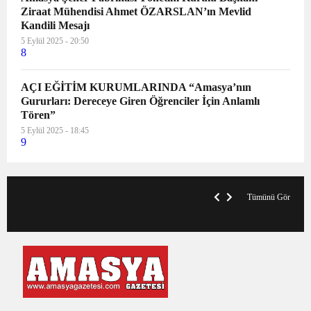
Ziraat Mühendisi Ahmet ÖZARSLAN’ın Mevlid
Kandili Mesajı
5 Eylül 2025 - 20:50
8
AÇI EĞİTİM KURUMLARINDA “Amasya’nın
Gururları: Dereceye Giren Öğrenciler İçin Anlamlı
Tören”
5 Eylül 2025 - 18:45
9
VegasHero Casino Test: Spiele, Boni &
T
Auszahlungen
A
Tümünü Gör