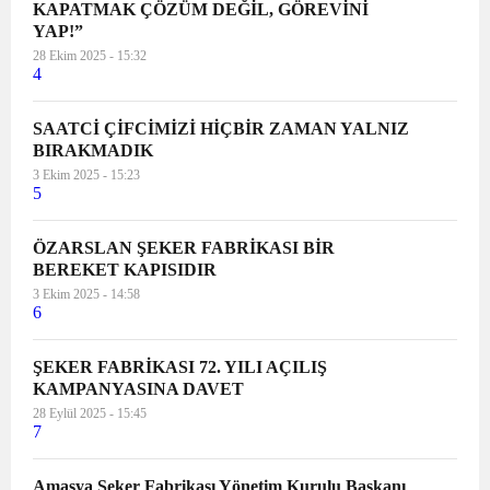
KAPATMAK ÇÖZÜM DEĞİL, GÖREVİNİ
YAP!”
28 Ekim 2025 - 15:32
4
SAATCİ ÇİFCİMİZİ HİÇBİR ZAMAN YALNIZ
BIRAKMADIK
3 Ekim 2025 - 15:23
5
ÖZARSLAN ŞEKER FABRİKASI BİR
BEREKET KAPISIDIR
3 Ekim 2025 - 14:58
6
ŞEKER FABRİKASI 72. YILI AÇILIŞ
KAMPANYASINA DAVET
28 Eylül 2025 - 15:45
7
Amasya Şeker Fabrikası Yönetim Kurulu Başkanı