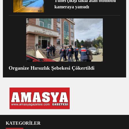
Tünel çıkışı takla atan otomobil
kameraya yansıdı
Organize Hırsızlık Şebekesi Çökertildi
KATEGORİLER