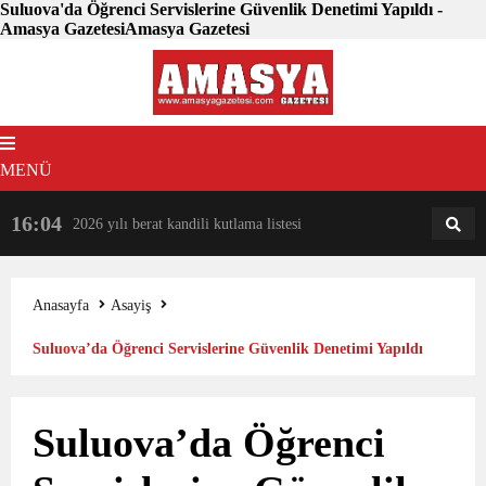
Suluova'da Öğrenci Servislerine Güvenlik Denetimi Yapıldı -
Amasya GazetesiAmasya Gazetesi
MENÜ
16:04
18:31
2026 yılı berat kandili kutlama listesi
AM
AN
Anasayfa
Asayiş
Suluova’da Öğrenci Servislerine Güvenlik Denetimi Yapıldı
Suluova’da Öğrenci