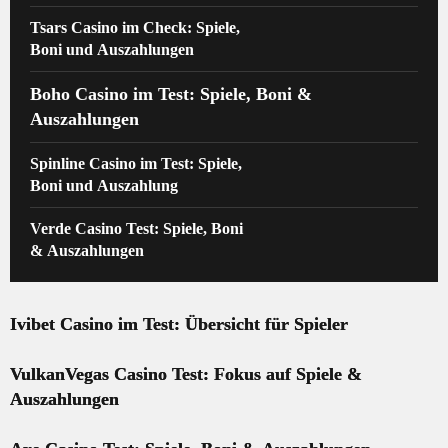
Tsars Casino im Check: Spiele,
Boni und Auszahlungen
Boho Casino im Test: Spiele, Boni &
Auszahlungen
Spinline Casino im Test: Spiele,
Boni und Auszahlung
Verde Casino Test: Spiele, Boni
& Auszahlungen
Ivibet Casino im Test: Übersicht für Spieler
VulkanVegas Casino Test: Fokus auf Spiele &
Auszahlungen