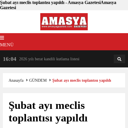
Şubat ayı meclis toplantısı yapıldı - Amasya GazetesiAmasya
Gazetesi
MENÜ
16:04
18:31
2026 yılı berat kandili kutlama listesi
AM
AN
Anasayfa
GÜNDEM
Şubat ayı meclis toplantısı yapıldı
Şubat ayı meclis
toplantısı yapıldı