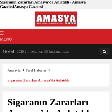
Sigaranın Zararları Amasya’da Anlatıldı - Amasya
GazetesiAmasya Gazetesi
MENÜ
16:04
18:31
2026 yılı berat kandili kutlama listesi
AM
AN
Anasayfa
Yerel Haberler
Sigaranın Zararları Amasya’da Anlatıldı
Sigaranın Zararları