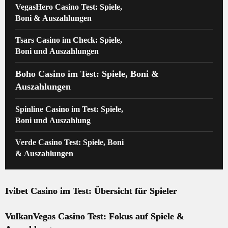
VegasHero Casino Test: Spiele,
Boni & Auszahlungen
Tsars Casino im Check: Spiele,
Boni und Auszahlungen
Boho Casino im Test: Spiele, Boni &
Auszahlungen
Spinline Casino im Test: Spiele,
Boni und Auszahlung
Verde Casino Test: Spiele, Boni
& Auszahlungen
Ivibet Casino im Test: Übersicht für Spieler
VulkanVegas Casino Test: Fokus auf Spiele &