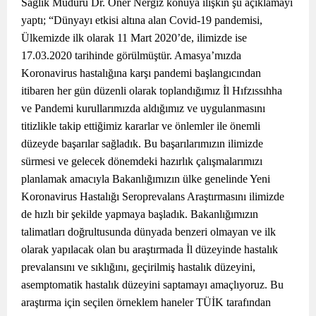
Sağlık Müdürü Dr. Öner Nergiz konuya ilişkin şu açıklamayı
yaptı; “Dünyayı etkisi altına alan Covid-19 pandemisi,
Ülkemizde ilk olarak 11 Mart 2020’de, ilimizde ise
17.03.2020 tarihinde görülmüştür. Amasya’mızda
Koronavirus hastalığına karşı pandemi başlangıcından
itibaren her gün düzenli olarak toplandığımız İl Hıfzıssıhha
ve Pandemi kurullarımızda aldığımız ve uygulanmasını
titizlikle takip ettiğimiz kararlar ve önlemler ile önemli
düzeyde başarılar sağladık. Bu başarılarımızın ilimizde
sürmesi ve gelecek dönemdeki hazırlık çalışmalarımızı
planlamak amacıyla Bakanlığımızın ülke genelinde Yeni
Koronavirus Hastalığı Seroprevalans Araştırmasını ilimizde
de hızlı bir şekilde yapmaya başladık. Bakanlığımızın
talimatları doğrultusunda dünyada benzeri olmayan ve ilk
olarak yapılacak olan bu araştırmada İl düzeyinde hastalık
prevalansını ve sıklığını, geçirilmiş hastalık düzeyini,
asemptomatik hastalık düzeyini saptamayı amaçlıyoruz. Bu
araştırma için seçilen örneklem haneler TÜİK tarafından