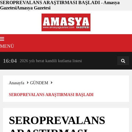
SEROPREVALANS ARAŞTIRMASI BAŞLADI - Amasya
GazetesiAmasya Gazetesi
MENÜ
16:04
18:31
2026 yılı berat kandili kutlama listesi
AM
AN
Anasayfa
GÜNDEM
SEROPREVALANS ARAŞTIRMASI BAŞLADI
SEROPREVALANS