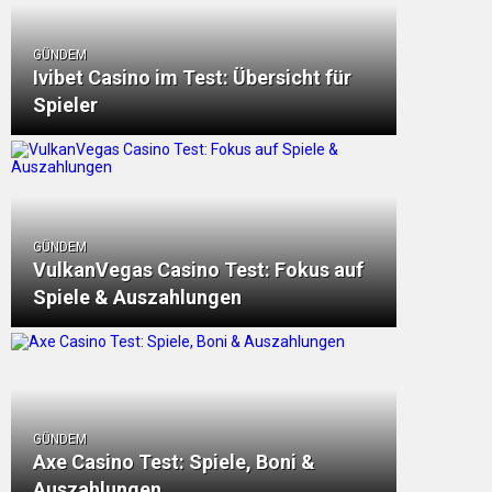
GÜNDEM
Ivibet Casino im Test: Übersicht für
Spieler
GÜNDEM
VulkanVegas Casino Test: Fokus auf
Spiele & Auszahlungen
GÜNDEM
Axe Casino Test: Spiele, Boni &
Auszahlungen