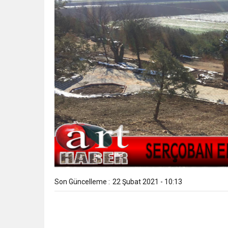
Son Güncelleme :
22 Şubat 2021 - 10:13