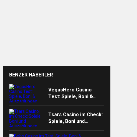
n”
BENZER HABERLER
VegasHero Casino
Test: Spiele, Boni &
Auszahlungen
Tsars Casino im Check:
Spiele, Boni und
Auszahlungen