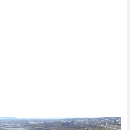
ı Yönetim Kurulu Başkanı Ziraat Mühendisi Ahmet ÖZARSLAN’ın Mevlid
A “Amasya’nın Gururları: Dereceye Giren Öğrenciler İçin Anlamlı Töre
et Festivali
utlama listesi