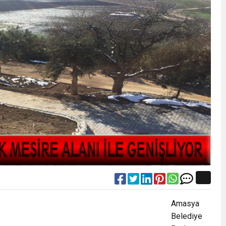
Amasya
Belediye