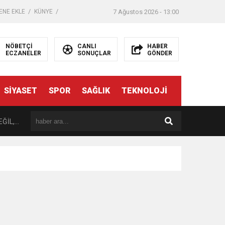
ENE EKLE
KÜNYE
7 Ağustos 2026 - 13:00
NÖBETÇİ
CANLI
HABER
ECZANELER
SONUÇLAR
GÖNDER
SİYASET
SPOR
SAĞLIK
TEKNOLOJİ
er