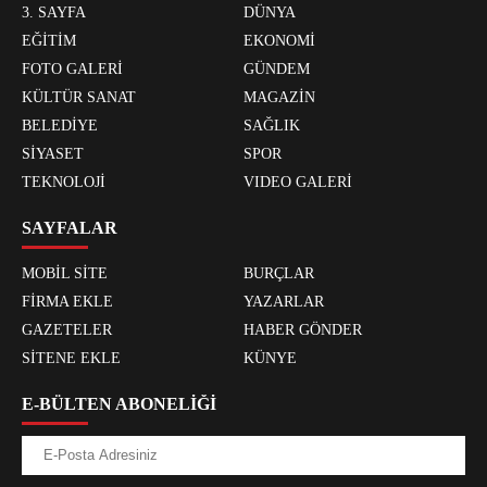
3. SAYFA
DÜNYA
EĞİTİM
EKONOMİ
FOTO GALERİ
GÜNDEM
KÜLTÜR SANAT
MAGAZİN
BELEDİYE
SAĞLIK
SİYASET
SPOR
TEKNOLOJİ
VIDEO GALERİ
SAYFALAR
MOBİL SİTE
BURÇLAR
FİRMA EKLE
YAZARLAR
GAZETELER
HABER GÖNDER
SİTENE EKLE
KÜNYE
E-BÜLTEN ABONELİĞİ