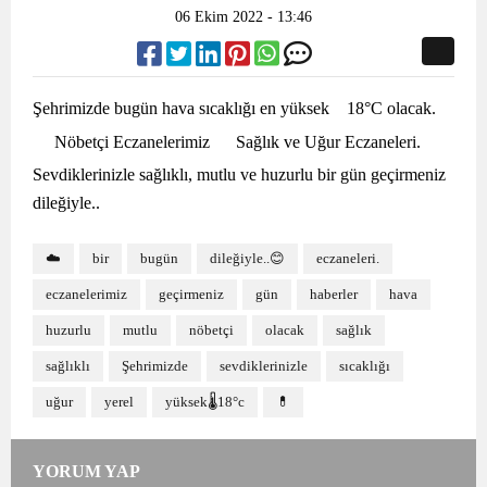
06 Ekim 2022 - 13:46
Şehrimizde bugün hava sıcaklığı en yüksek
18°C olacak.
Nöbetçi Eczanelerimiz
Sağlık ve Uğur Eczaneleri.
Sevdiklerinizle sağlıklı, mutlu ve huzurlu bir gün geçirmeniz
dileğiyle..
☁️
bir
bugün
dileğiyle..😊
eczaneleri.
eczanelerimiz
geçirmeniz
gün
haberler
hava
huzurlu
mutlu
nöbetçi
olacak
sağlık
sağlıklı
Şehrimizde
sevdiklerinizle
sıcaklığı
uğur
yerel
yüksek🌡18°c
💊
YORUM YAP