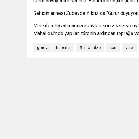
Gurur duyuyorum seninle. Benim kardeşim şehit. Ce
Şehidin annesi Zübeyde Yıldız da “Gurur duyuyor
Merzifon Havalimanına indikten sonra kara yoluy
Mahallesi’nde yapılan törenin ardından toprağa ver
görev
haberler
Şehİdİmİze
son
yerel