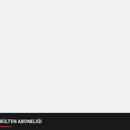
-BÜLTEN ABONELİĞİ