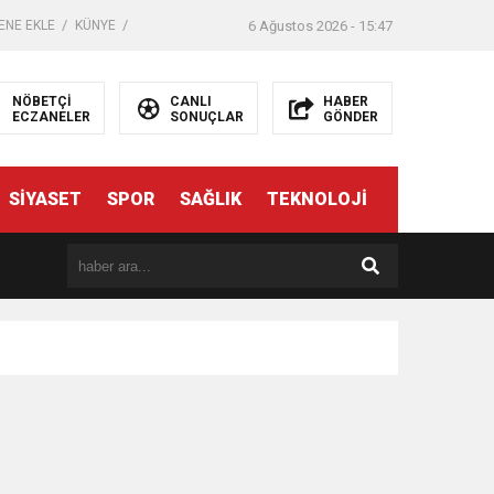
ENE EKLE
KÜNYE
6 Ağustos 2026 - 15:47
NÖBETÇİ
CANLI
HABER
ECZANELER
SONUÇLAR
GÖNDER
SİYASET
SPOR
SAĞLIK
TEKNOLOJİ
er