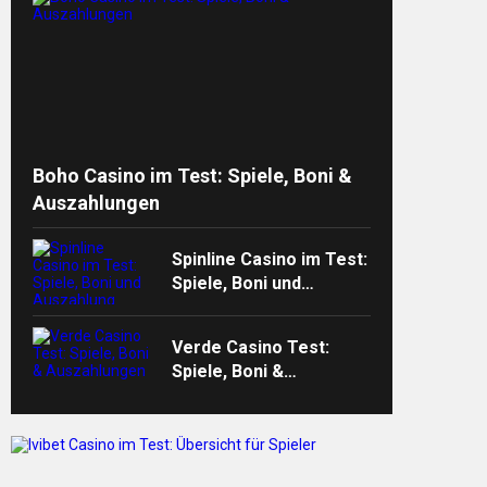
Boho Casino im Test: Spiele, Boni &
Auszahlungen
Spinline Casino im Test:
Spiele, Boni und
Auszahlung
Verde Casino Test:
Spiele, Boni &
Auszahlungen