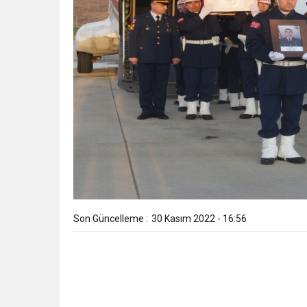
Son Güncelleme :
30 Kasım 2022 - 16:56