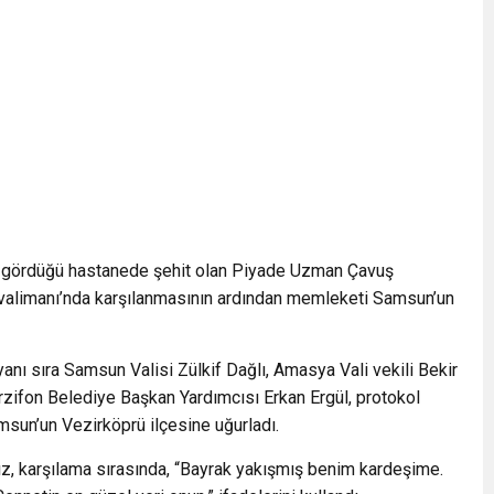
i gördüğü hastanede şehit olan Piyade Uzman Çavuş
valimanı’nda karşılanmasının ardından memleketi Samsun’un
 yanı sıra Samsun Valisi Zülkif Dağlı, Amasya Vali vekili Bekir
zifon Belediye Başkan Yardımcısı Erkan Ergül, protokol
msun’un Vezirköprü ilçesine uğurladı.
ız, karşılama sırasında, “Bayrak yakışmış benim kardeşime.