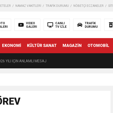
ETELER
NAMAZ VAKİTLERİ
TRAFİK DURUMU
NÖBETÇİ ECZANELER
SİT
OTO
VIDEO
CANLI
TRAFİK
ALERI
GALERI
TV İZLE
DURUMU
et Festivali
EKONOMİ
KÜLTÜR SANAT
MAGAZİN
OTOMOBİL
utlama listesi
6 YILI İÇİN ANLAMLI MESAJ
esi İletişim Fakültesi’nde, “Dezenformasyon Çağında Medya ve Gençlik:
başlığıyla öğrencilerimizle bir araya gelerek kapsamlı bir söyleşi ve semin
ÖREV
ÇBİR ZAMAN YALNIZ BIRAKMADIK