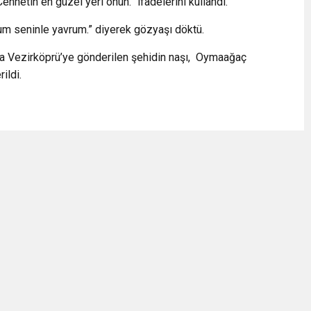
nnetin en güzel yeri onun.” ifadelerini kullandı.
um seninle yavrum.” diyerek gözyaşı döktü.
la Vezirköprü’ye gönderilen şehidin naşı, Oymaağaç
ildi.