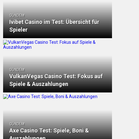
GÜNDEM
Ivibet Casino im Test: Übersicht für
Spieler
GÜNDEM
VulkanVegas Casino Test: Fokus auf
Spiele & Auszahlungen
GÜNDEM
Axe Casino Test: Spiele, Boni &
Auszahlungen