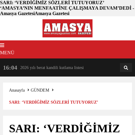
SARI: ‘VERDİĞİMİZ SÖZLERİ TUTUYORUZ’
‘AMASYA’NIN MENFAATİNE ÇALIŞMAYA DEVAM’DEDİ -
Amasya GazetesiAmasya Gazetesi
MENÜ
16:04
18:31
2026 yılı berat kandili kutlama listesi
AM
AN
Anasayfa
GÜNDEM
SARI: ‘VERDİĞİMİZ SÖZLERİ TUTUYORUZ’
‘AMASYA’NIN MENFAATİNE ÇALIŞMAYA
SARI: ‘VERDİĞİMİZ
DEVAM’DEDİ