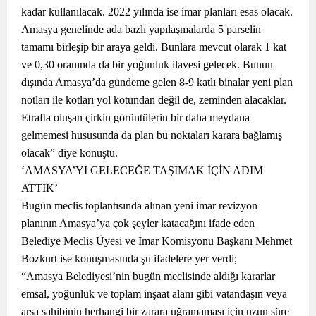
kadar kullanılacak. 2022 yılında ise imar planları esas olacak.
Amasya genelinde ada bazlı yapılaşmalarda 5 parselin
tamamı birleşip bir araya geldi. Bunlara mevcut olarak 1 kat
ve 0,30 oranında da bir yoğunluk ilavesi gelecek. Bunun
dışında Amasya’da gündeme gelen 8-9 katlı binalar yeni plan
notları ile kotları yol kotundan değil de, zeminden alacaklar.
Etrafta oluşan çirkin görüntülerin bir daha meydana
gelmemesi hususunda da plan bu noktaları karara bağlamış
olacak” diye konuştu.
‘AMASYA’YI GELECEĞE TAŞIMAK İÇİN ADIM
ATTIK’
Bugün meclis toplantısında alınan yeni imar revizyon
planının Amasya’ya çok şeyler katacağını ifade eden
Belediye Meclis Üyesi ve İmar Komisyonu Başkanı Mehmet
Bozkurt ise konuşmasında şu ifadelere yer verdi;
“Amasya Belediyesi’nin bugün meclisinde aldığı kararlar
emsal, yoğunluk ve toplam inşaat alanı gibi vatandaşın veya
arsa sahibinin herhangi bir zarara uğramaması için uzun süre