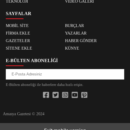
TEKNOLOJİ
VIDEO GALERİ
SAYFALAR
MOBİL SİTE
BURÇLAR
FİRMA EKLE
YAZARLAR
GAZETELER
HABER GÖNDER
SİTENE EKLE
KÜNYE
E-BÜLTEN ABONELİĞİ
E-Bülten aboneliği ile haberlere daha hızlı erişin.
Amasya Gazetesi © 2024
xvideos.com zenededeneme vonbonusu vewereveren siteler
yarrak