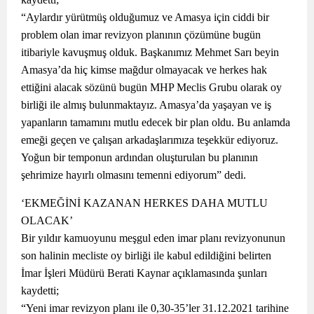
“Aylardır yürütmüş olduğumuz ve Amasya için ciddi bir
problem olan imar revizyon planının çözümüne bugün
itibariyle kavuşmuş olduk. Başkanımız Mehmet Sarı beyin
Amasya’da hiç kimse mağdur olmayacak ve herkes hak
ettiğini alacak sözünü bugün MHP Meclis Grubu olarak oy
birliği ile almış bulunmaktayız. Amasya’da yaşayan ve iş
yapanların tamamını mutlu edecek bir plan oldu. Bu anlamda
emeği geçen ve çalışan arkadaşlarımıza teşekkür ediyoruz.
Yoğun bir temponun ardından oluşturulan bu planının
şehrimize hayırlı olmasını temenni ediyorum” dedi.
‘EKMEĞİNİ KAZANAN HERKES DAHA MUTLU
OLACAK’
Bir yıldır kamuoyunu meşgul eden imar planı revizyonunun
son halinin mecliste oy birliği ile kabul edildiğini belirten
İmar İşleri Müdürü Berati Kaynar açıklamasında şunları
kaydetti;
“Yeni imar revizyon planı ile 0,30-35’ler 31.12.2021 tarihine