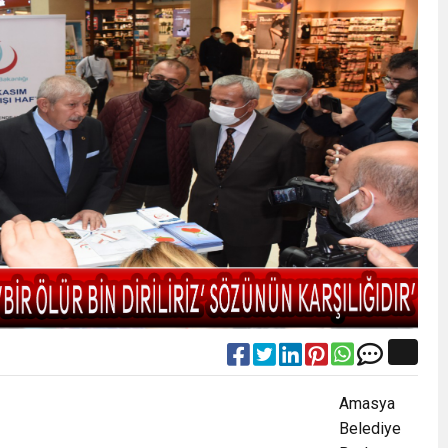
Amasya
Belediye