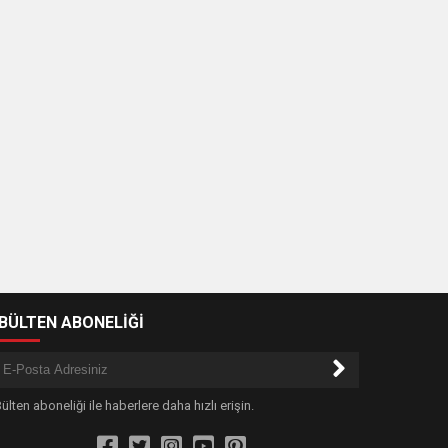
-BÜLTEN ABONELİĞİ
ülten aboneliği ile haberlere daha hızlı erişin.