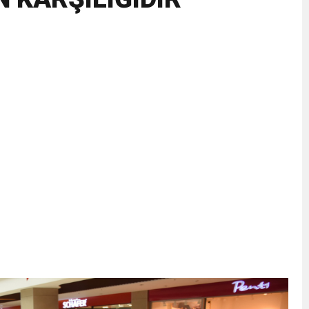
İKASI BİR BEREKET KAPISIDIR
YILI AÇILIŞ KAMPANYASINA DAVET
ı Yönetim Kurulu Başkanı Ziraat Mühendisi Ahmet ÖZARSLAN’ın Mevlid
A “Amasya’nın Gururları: Dereceye Giren Öğrenciler İçin Anlamlı Töre
et Festivali
utlama listesi