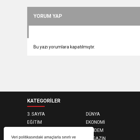
YORUM YAP
Bu yazı yorumlara kapatılmıştır.
KATEGORİLER
3. SAYFA
DÜNYA
EĞİTİM
EKONOMİ
FOTO GALERİ
GÜNDEM
Veri politikasındaki amaçlarla sınırlı ve
KÜLTÜR SANAT
MAGAZİN