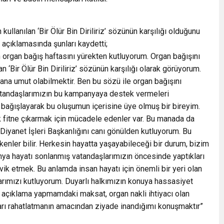
kullanılan ‘Bir Ölür Bin Diriliriz’ sözünün karşılığı olduğunu
çıklamasında şunları kaydetti;
 organ bağış haftasını yürekten kutluyorum. Organ bağışını
n ‘Bir Ölür Bin Diriliriz’ sözünün karşılığı olarak görüyorum.
ana umut olabilmektir. Ben bu sözü ile organ bağışını
 vatandaşlarımızın bu kampanyaya destek vermeleri
 bağışlayarak bu oluşumun içerisine üye olmuş bir bireyim.
 fitne çıkarmak için mücadele edenler var. Bu manada da
Diyanet İşleri Başkanlığını canı gönülden kutluyorum. Bu
enler bilir. Herkesin hayatta yaşayabileceği bir durum, bizim
ya hayatı sonlanmış vatandaşlarımızın öncesinde yaptıkları
vik etmek. Bu anlamda insan hayatı için önemli bir yeri olan
rımızı kutluyorum. Duyarlı halkımızın konuya hassasiyet
, açıklama yapmamdaki maksat, organ nakli ihtiyacı olan
ları rahatlatmanın amacından ziyade inandığımı konuşmaktır”