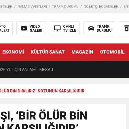
ETELER
NAMAZ VAKİTLERİ
TRAFİK DURUMU
NÖBETÇİ ECZANELER
SİT
OTO
VIDEO
CANLI
TRAFİK
ALERI
GALERI
TV İZLE
DURUMU
et Festivali
EKONOMİ
KÜLTÜR SANAT
MAGAZİN
OTOMOBİL
utlama listesi
6 YILI İÇİN ANLAMLI MESAJ
esi İletişim Fakültesi’nde, “Dezenformasyon Çağında Medya ve Gençlik:
 ÖLÜR BİN DİRİLİRİZ’ SÖZÜNÜN KARŞILIĞIDIR’
başlığıyla öğrencilerimizle bir araya gelerek kapsamlı bir söyleşi ve semin
I, ‘BİR ÖLÜR BİN
ÇBİR ZAMAN YALNIZ BIRAKMADIK
N KARŞILIĞIDIR’