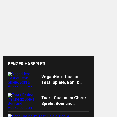
n”
BENZER HABERLER
VegasHero Casino
Test: Spiele, Boni &
Auszahlungen
Tsars Casino im Check:
Spiele, Boni und
Auszahlungen