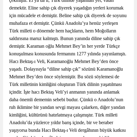
çekmiştir. El ya da il; Türk dilinde yaşanılan yer, vatan
demektir. Eline sahip çık diyerek yaşadığın yerleri korumak
için mücadele et demiştir. Beline sahip çık diyerek de soyunu
muhafaza et demiştir. Çünkü Anadolu’ya henüz yerleşen
Türk milleti o dönemde hem haçlıların, hem Moğolların
saldırısına maruz kalmıştı. Bunun yanında diline sahip çık
demiştir. Karaman oğlu Mehmet Bey’in her yerde Türkçe
konuşulması konusunda fermanını 1277 yılında yayınlamıştı.
Hacı Bektaş-ı Veli, Karamanoğlu Mehmet Bey’den önce
yaşadı. Dolayısıyla “diline sahip çık” sözünü Karamanoğlu
Mehmet Bey’den önce söylemiştir. Bu sözü söylemesi de
Türk milletinin kimliğini oluşturan Türk dilinin yaşatılması
içindir. İşte hacı Bektaş Veli’yi anmanın yanında anlamak
daha önemli dememin sebebi budur. Çünkü o Anadolu’nun
ruh iklimine bir yandan sevgi mayası çalarken, diğer yandan
kimliğini, kültürünü hatırlatmaya çalışmıştır. Türk milleti
Anadolu’da yüzlerce yıldır barış içinde, bir ve beraber
yaşıyorsa bunda Hacı Bektaş-ı Veli dergâhının büyük katkısı