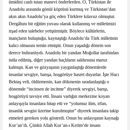
ümidini canlı tutan manevi önderlerden. O, Türkistan ile
Anadolu arasında gönül köprüsü kurmuş ve Türkistan’dan
akın akın Anadolu’ya göç eden Türklere kılavuz olmuştur.
Dergâhını bir eğitim yuvası olarak kullanmış ve milletimizi
irşad eden talebeler yetiştirmiştir. Böylece kültürlerin,
inançların buluştuğu, kaynaştığı Anadolu’da Türk milletinin
kalıcı olmasını temin etmiştir. Onun yaşadığı dönem son
derece buhranlıydı. Anadolu bir yandan Moğollar tarafından
istila edilmiş, diğer yandan haçlıların saldırısına maruz
kalmıştı. Kan ve gözyaşının yaygınlaştığı dönemlerde
insanlar sevgiye, barışa, hoşgörüye hasret duyarlar. İşte Hacı
Bektaş veli, öldürmenin, kan dökmenin sıradanlaştığı o
dönemde “incinsen de incitme” diyerek sevgiyi, barışı,
hoşgörüyü tavsiye etti. İnsanı varlığın merkezine koyan
anlayışıyla insanlara hitap etti ve “yolumuz ilim, irfan,
insanlık sevgisi üzerine kurulmuştur” diyerek insanlara takip
etmeleri gereken yolu gösterdi. Onun bu anlayışının kaynağı
Kur’an’dı. Çünkü Allah Kur’an-ı Kerim’de insanı