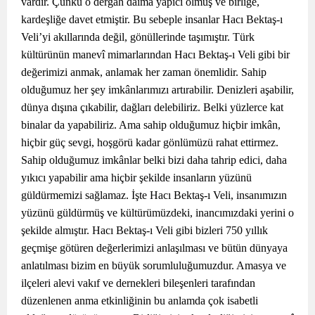
vardır. Çünkü o dergâh daima yapıcı olmuş ve birliğe,
kardeşliğe davet etmiştir. Bu sebeple insanlar Hacı Bektaş-ı
Veli’yi akıllarında değil, gönüllerinde taşımıştır. Türk
kültürünün manevî mimarlarından Hacı Bektaş-ı Veli gibi bir
değerimizi anmak, anlamak her zaman önemlidir. Sahip
olduğumuz her şey imkânlarımızı artırabilir. Denizleri aşabilir,
dünya dışına çıkabilir, dağları delebiliriz. Belki yüzlerce kat
binalar da yapabiliriz. Ama sahip olduğumuz hiçbir imkân,
hiçbir güç sevgi, hoşgörü kadar gönlümüzü rahat ettirmez.
Sahip olduğumuz imkânlar belki bizi daha tahrip edici, daha
yıkıcı yapabilir ama hiçbir şekilde insanların yüzünü
güldürmemizi sağlamaz. İşte Hacı Bektaş-ı Veli, insanımızın
yüzünü güldürmüş ve kültürümüzdeki, inancımızdaki yerini o
şekilde almıştır. Hacı Bektaş-ı Veli gibi bizleri 750 yıllık
geçmişe götüren değerlerimizi anlaşılması ve bütün dünyaya
anlatılması bizim en büyük sorumluluğumuzdur. Amasya ve
ilçeleri alevi vakıf ve dernekleri bileşenleri tarafından
düzenlenen anma etkinliğinin bu anlamda çok isabetli