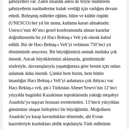
şahsiyetleri var. Zaten insanlık ailesi de böyle muhterem
şahsiyetlerin nasihatlerine kulak verdiği için varlığını devam
ettirdi. Birleşmiş milletler eğitim, bilim ve kültür örgütü
(UNESCO) her yıl bir anma, kutlama kararı almaktadır.
Unesco’nun 40’ıncı genel konferansında alınan kararlar
doğrultusunda bu yıl Hacı Bektaş-ı Veli yılı olarak kabul
edildi. Biz de Hacı Bektaş-ı Veli’yi vefatının 750’inci yıl
dönümünde anıyoruz. Bir büyüğümüzü anmak mutlaka çok
önemli. Ancak büyüklerimizi aklımızda, gönlümüzde
sözleriyle, davranışlarıyla yaşattığımıza göre benim için onları
anlamak daha önemli. Çünkü hem bizim, hem bütün
insanlığın Hacı Bektaş-ı Veli’yi anlamaya çok ihtiyacı var.
Hacı Bektaş-ı veli, pir-i Türkistan Ahmet Yesevi’nin 12’inci
yüzyılda bugünkü Kazakistan topraklarında yaktığı meşaleyi
Anadolu’ya taşıyan horasan erenlerinden. 13’üncü yüzyıldan
günümüze ulaşan birleştirici bir büyüğümüz. Moğolların
Anadolu’yu kasıp kavurdukları dönemde, ahi Evran
hazretleriyle kurdukları ahilik teşkilatıyla Türk milletinin