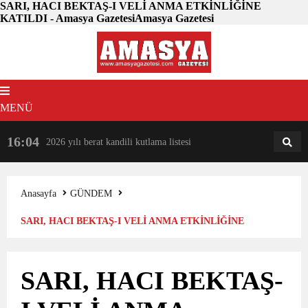
SARI, HACI BEKTAŞ-I VELİ ANMA ETKİNLİĞİNE
KATILDI - Amasya GazetesiAmasya Gazetesi
MENÜ
16:04
18:31
2026 yılı berat kandili kutlama listesi
AM
AN
Anasayfa
GÜNDEM
SARI, HACI BEKTAŞ-I VELİ ANMA ETKİNLİĞİNE
KATILDI
SARI, HACI BEKTAŞ-