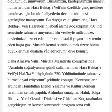
olduğunu düşünüyorum. Birliğimizin, kardeşliğimizin manevî
mimarlarından Hacı Bektaş-ı Veli’nin özellikle genç nesillere
tanıtılması için bu tür faaliyetlerin devam ettirilmesi
gerektiğine inanıyorum. Bu duygu ve düşüncelerle, Hacı
Bektaş-ı Veli Hazretleri’ni ebedî âleme göç edişinin 750’inci
senesinde rahmetle anıyorum. Bu vesileyle milletimize,
devletimize hizmet eden, hür ve müstakil yaşamamızı temin
eden başta gazi Mustafa kemal Atatürk olmak üzere bütün
büyüklerimizi dualarla yâd ediyorum” diye konuştu.
Daha Amasya Valisi Mustafa Masatlı’da konuşmasında
“Anadolu coğrafyasının gönül sultanlarından Hacı Bektaş-ı
Veli’yi Hak’ka Yürüyüşünün 750. Yıldönümünde rahmet ve
hürmetle yad ediyorum” şeklinde konuştu. Konuşmaların
ardından Hamdullah Efendi Yaşatma ve Kültür Derneği
tarafından semah yapıldı. Ardından sanatçılar, Haluk Tolga
İlhan ve Yerel Ozanlar Dinletisi ve Gülcihan Koç tarafından
gerçekleştirilen konser sonrasında program sona erdi.