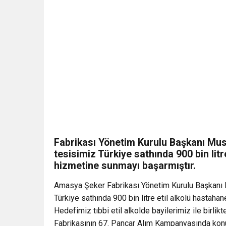
Fabrikası Yönetim Kurulu Başkanı Mus
tesisimiz Türkiye sathında 900 bin litr
hizmetine sunmayı başarmıştır.
Amasya Şeker Fabrikası Yönetim Kurulu Başkanı M
Türkiye sathında 900 bin litre etil alkolü hastaha
Hedefimiz tıbbi etil alkolde bayilerimiz ile birli
Fabrikasının 67. Pancar Alım Kampanyasında konuşa