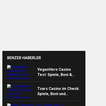
n”
BENZER HABERLER
VegasHero Casino
Test: Spiele, Boni &
Auszahlungen
Tsars Casino im Check:
Spiele, Boni und
Auszahlungen