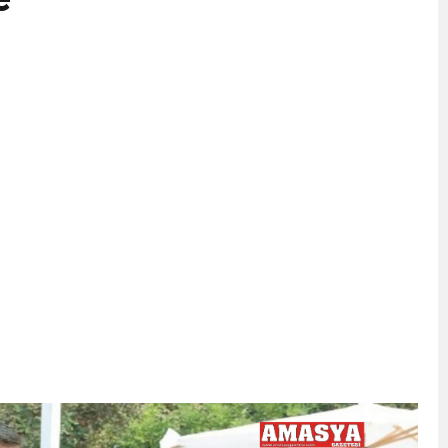
İKASI BİR BEREKET KAPISIDIR
YILI AÇILIŞ KAMPANYASINA DAVET
ı Yönetim Kurulu Başkanı Ziraat Mühendisi Ahmet ÖZARSLAN’ın Mevlid
A “Amasya’nın Gururları: Dereceye Giren Öğrenciler İçin Anlamlı Töre
et Festivali
utlama listesi