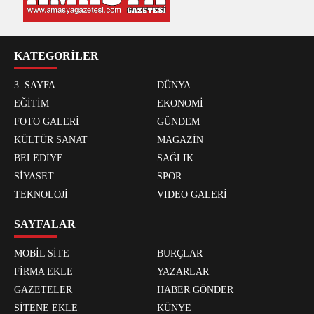
KATEGORİLER
3. SAYFA
DÜNYA
EĞİTİM
EKONOMİ
FOTO GALERİ
GÜNDEM
KÜLTÜR SANAT
MAGAZİN
BELEDİYE
SAĞLIK
SİYASET
SPOR
TEKNOLOJİ
VIDEO GALERİ
SAYFALAR
MOBİL SİTE
BURÇLAR
FİRMA EKLE
YAZARLAR
GAZETELER
HABER GÖNDER
SİTENE EKLE
KÜNYE