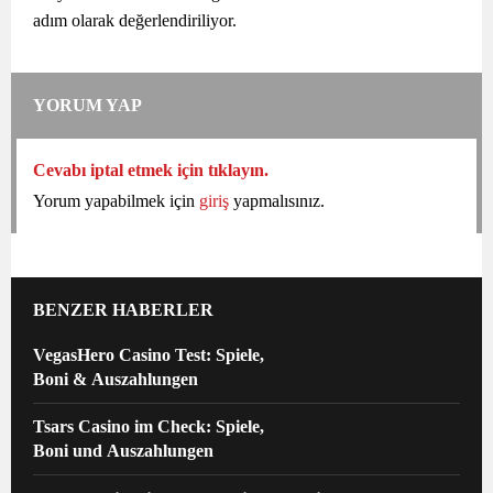
adım olarak değerlendiriliyor.
YORUM YAP
Cevabı iptal etmek için tıklayın.
Yorum yapabilmek için
giriş
yapmalısınız.
BENZER HABERLER
VegasHero Casino Test: Spiele,
Boni & Auszahlungen
Tsars Casino im Check: Spiele,
Boni und Auszahlungen