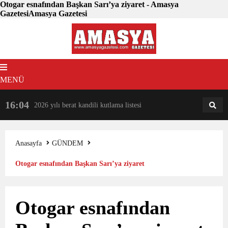
Otogar esnafından Başkan Sarı’ya ziyaret - Amasya
GazetesiAmasya Gazetesi
MENÜ
16:04
18:31
2026 yılı berat kandili kutlama listesi
AM
AN
Anasayfa
GÜNDEM
Otogar esnafından Başkan Sarı’ya ziyaret
Otogar esnafından