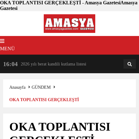
OKA TOPLANTISI GERÇEKLEŞTİ - Amasya GazetesiAmasya
Gazetesi
MENÜ
16:04
18:31
2026 yılı berat kandili kutlama listesi
AM
AN
Anasayfa
GÜNDEM
OKA TOPLANTISI GERÇEKLEŞTİ
OKA TOPLANTISI