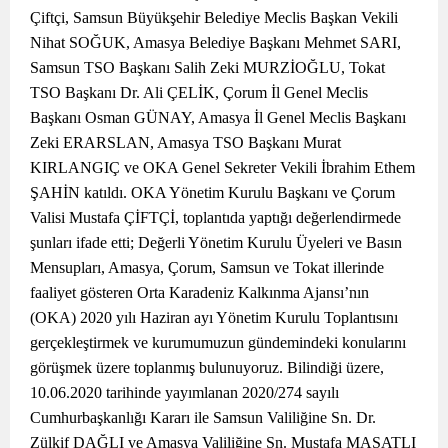
Çiftçi, Samsun Büyükşehir Belediye Meclis Başkan Vekili
Nihat SOĞUK, Amasya Belediye Başkanı Mehmet SARI,
Samsun TSO Başkanı Salih Zeki MURZİOĞLU, Tokat
TSO Başkanı Dr. Ali ÇELİK, Çorum İl Genel Meclis
Başkanı Osman GÜNAY, Amasya İl Genel Meclis Başkanı
Zeki ERARSLAN, Amasya TSO Başkanı Murat
KIRLANGIÇ ve OKA Genel Sekreter Vekili İbrahim Ethem
ŞAHİN katıldı. OKA Yönetim Kurulu Başkanı ve Çorum
Valisi Mustafa ÇİFTÇİ, toplantıda yaptığı değerlendirmede
şunları ifade etti; Değerli Yönetim Kurulu Üyeleri ve Basın
Mensupları, Amasya, Çorum, Samsun ve Tokat illerinde
faaliyet gösteren Orta Karadeniz Kalkınma Ajansı’nın
(OKA) 2020 yılı Haziran ayı Yönetim Kurulu Toplantısını
gerçekleştirmek ve kurumumuzun gündemindeki konularını
görüşmek üzere toplanmış bulunuyoruz. Bilindiği üzere,
10.06.2020 tarihinde yayımlanan 2020/274 sayılı
Cumhurbaşkanlığı Kararı ile Samsun Valiliğine Sn. Dr.
Zülkif DAĞLI ve Amasya Valiliğine Sn. Mustafa MASATLI