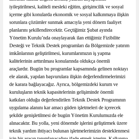
iyileştirilmesi, kaliteli mesleki eğitim, girişimcilik ve sosyal
içerme gibi konularda ekonomik ve sosyal kalkınmaya ilişkin
sorunlara çözümler sunmak amacıyla yeni dönem faaliyet
planlarını şekillendirecektir. Geçtiğimiz Şubat ayında
Yönetim Kurulu’nda onaylayarak ilan ettiğimiz Fizibilite
Desteği ve Teknik Destek programları da Bölgemizde yatırım
imkânlarının geliştirilmesi, kurumlarımızın iş yapma
kalitelerinin arttırılması konularında oldukça önemli
araçlardır. Bugün bu programlar kapsamında gelinen noktayı
ele alarak, yapılan başvurulara ilişkin değerlendirmelerimizi
de karara bağlayacağız. Ayrıca, bölgemizdeki kurum ve
kuruluşların teknik kapasitelerinin gelişiminde önemli
katkıları olduğu değerlendirilen Teknik Destek Programının
uygulama alanını kar amacı güden işletmeleri de içerecek
şekilde genişletilmesi de bugün Yönetim Kurulumuzda ele
alınacaktır. Bu yolla, yeni dönemde işlerini geliştirmek üzere
teknik yardım ihtiyacı bulunan işletmelerimizin desteklenmesi
için bir aracın tanımlanacağını ifade etmek isterim. Kalkınma