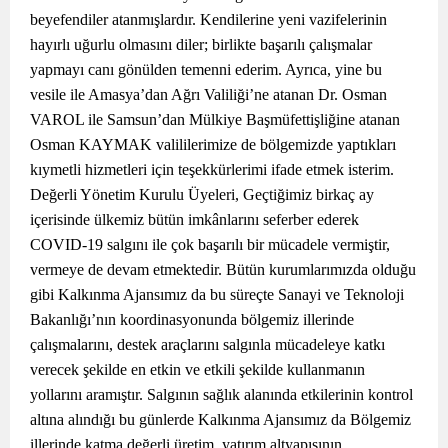
beyefendiler atanmışlardır. Kendilerine yeni vazifelerinin
hayırlı uğurlu olmasını diler; birlikte başarılı çalışmalar
yapmayı canı gönülden temenni ederim. Ayrıca, yine bu
vesile ile Amasya’dan Ağrı Valiliği’ne atanan Dr. Osman
VAROL ile Samsun’dan Mülkiye Başmüfettişliğine atanan
Osman KAYMAK valililerimize de bölgemizde yaptıkları
kıymetli hizmetleri için teşekkürlerimi ifade etmek isterim.
Değerli Yönetim Kurulu Üyeleri, Geçtiğimiz birkaç ay
içerisinde ülkemiz bütün imkânlarını seferber ederek
COVID-19 salgını ile çok başarılı bir mücadele vermiştir,
vermeye de devam etmektedir. Bütün kurumlarımızda olduğu
gibi Kalkınma Ajansımız da bu süreçte Sanayi ve Teknoloji
Bakanlığı’nın koordinasyonunda bölgemiz illerinde
çalışmalarını, destek araçlarını salgınla mücadeleye katkı
verecek şekilde en etkin ve etkili şekilde kullanmanın
yollarını aramıştır. Salgının sağlık alanında etkilerinin kontrol
altına alındığı bu günlerde Kalkınma Ajansımız da Bölgemiz
illerinde katma değerli üretim, yatırım altyapısının