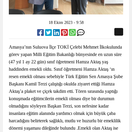
18 Ekim 2023 - 9:58
Amasya’nın Suluova İlçe TOKİ Çelebi Mehmet İlkokulunda
görev yapan Milli Eğitim Bakanlığı bünyesinde en uzun süre
(47 yıl 1 ay 22 gün) sınıf öğretmeni Hamza Aktaş yaş
haddinden emekli oldu. Sınıf öğretmeni Hamza Aktaş ‘ın
resen emekli olması sebebiyle Türk Eğitim Sen Amasya Şube
Başkanı Kamil Terzi çalıştığı okulda ziyaret ettiği Hamza
Aktaş’a plaket ve çiçek takdim etti. Tören sırasında yaptığı
konuşmada eğitimcilerin emekli olması diye bir durumun
olmadığını söyleyen Başkan Terzi, son nefesine kadar
insanlara eğitim alanında yardımcı olmak için büyük çaba
harcadığını belirterek sağlıklı, mutlu ve huzurlu bir emeklilik
dönemi yaşaması dileğinde bulundu .Emekli olan Aktaş ise