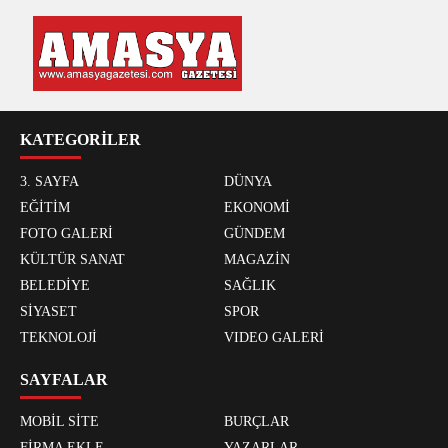
KATEGORİLER
3. SAYFA
DÜNYA
EĞİTİM
EKONOMİ
FOTO GALERİ
GÜNDEM
KÜLTÜR SANAT
MAGAZİN
BELEDİYE
SAĞLIK
SİYASET
SPOR
TEKNOLOJİ
VIDEO GALERİ
SAYFALAR
MOBİL SİTE
BURÇLAR
FİRMA EKLE
YAZARLAR