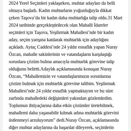
2024 Yerel Seçimleri yaklaşırken, muhtar adayları da belli
olmaya başladı. Kadın muhtarların yoğunluğuyla dikkat
çeken Taşova’da bir kadın daha muhtarlığa talip oldu.31 Mart
2024 tarihinde gerçekleştirilecek olan Mahalli İdareler
seçimleri için Taşova, Yeşilırmak Mahallesi’nde bir kadın
aday, seçim yarışına katılarak muhtarlık için adaylığını
açıkladı. Aytaç Caddesi’nde 24 yıldır esnaflık yapan Nuray
Özcan, mahalle sakinlerinin ve vatandaşların karşılaştığı
sorunlara çözüm bulma amacıyla muhtarlık görevine talip
olduğunu belirtti.Adaylık açıklamasında konuşan Nuray
Özcan, “Mahallemizin ve vatandaşlarımızın sorunlarına
çözüm bulmak için muhtarlık görevine talibim. Yeşilırmak
Mahallesi’nde 24 yıldır esnaflık yapmaktayım ve bu süre
zarfında mahalledeki değişimleri yakından gözlemledim.
Toplumun ihtiyaçlarına daha etkin çözümler üretebilmek,
mahallemi daha yaşanabilir kılmak adına muhtarlık görevini
üstlenmeyi arzuluyorum” dedi.Nuray Özcan, açıklamasında
diğer muhtar adaylarına da başarılar dileyerek, seçimlerin