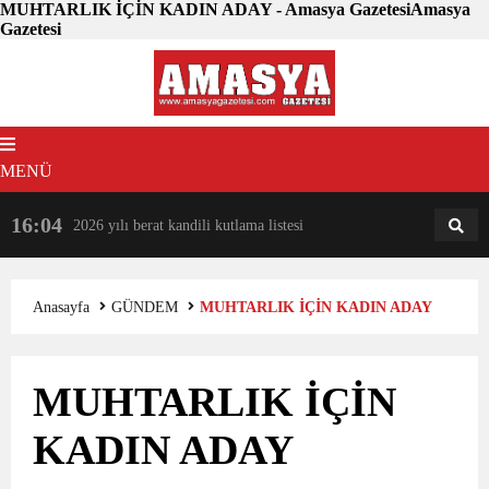
MUHTARLIK İÇİN KADIN ADAY - Amasya GazetesiAmasya
Gazetesi
MENÜ
16:04
18:31
2026 yılı berat kandili kutlama listesi
AM
AN
Anasayfa
GÜNDEM
MUHTARLIK İÇİN KADIN ADAY
MUHTARLIK İÇİN
KADIN ADAY