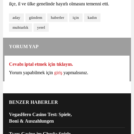
ilçe, il ve ülke genelinde hayırlı olmasını temenni etti.
aday
gündem
haberler
için
kadın
muhtarlık
yerel
YORUM YAP
Cevabı iptal etmek için tıklayın.
Yorum yapabilmek için
giriş
yapmalısınız.
BENZER HABERLER
VegasHero Casino Test: Spiele,
Boni & Auszahlungen
Tsars Casino im Check: Spiele,