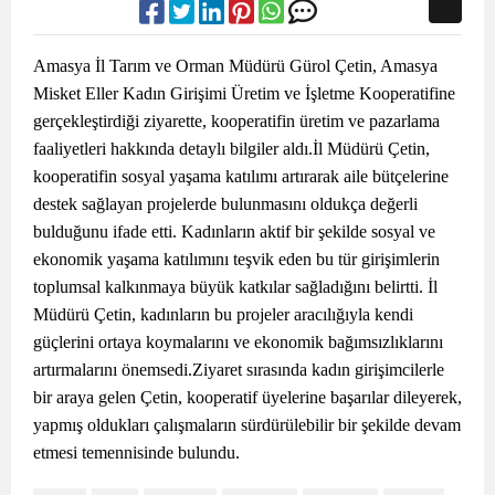
Amasya İl Tarım ve Orman Müdürü Gürol Çetin, Amasya
Misket Eller Kadın Girişimi Üretim ve İşletme Kooperatifine
gerçekleştirdiği ziyarette, kooperatifin üretim ve pazarlama
faaliyetleri hakkında detaylı bilgiler aldı.İl Müdürü Çetin,
kooperatifin sosyal yaşama katılımı artırarak aile bütçelerine
destek sağlayan projelerde bulunmasını oldukça değerli
bulduğunu ifade etti. Kadınların aktif bir şekilde sosyal ve
ekonomik yaşama katılımını teşvik eden bu tür girişimlerin
toplumsal kalkınmaya büyük katkılar sağladığını belirtti. İl
Müdürü Çetin, kadınların bu projeler aracılığıyla kendi
güçlerini ortaya koymalarını ve ekonomik bağımsızlıklarını
artırmalarını önemsedi.Ziyaret sırasında kadın girişimcilerle
bir araya gelen Çetin, kooperatif üyelerine başarılar dileyerek,
yapmış oldukları çalışmaların sürdürülebilir bir şekilde devam
etmesi temennisinde bulundu.