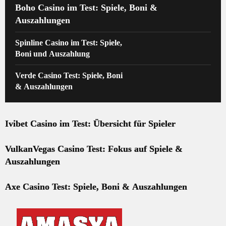
Boho Casino im Test: Spiele, Boni &
Auszahlungen
Spinline Casino im Test: Spiele,
Boni und Auszahlung
Verde Casino Test: Spiele, Boni
& Auszahlungen
Ivibet Casino im Test: Übersicht für Spieler
VulkanVegas Casino Test: Fokus auf Spiele &
Auszahlungen
Axe Casino Test: Spiele, Boni & Auszahlungen