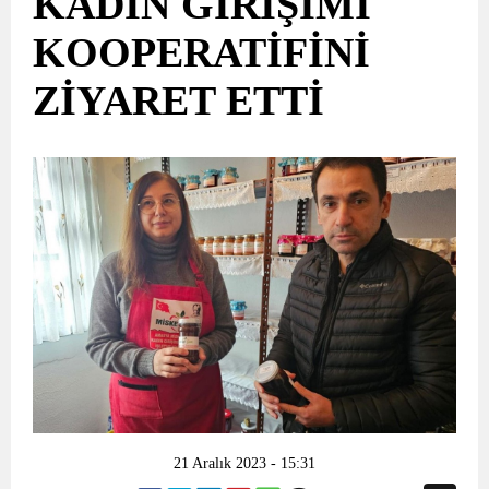
KADIN GİRİŞİMİ
KOOPERATİFİNİ
ZİYARET ETTİ
21 Aralık 2023 - 15:31