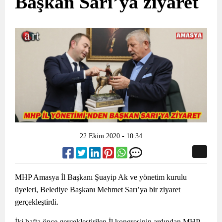
Başkan Sarı’ya ziyaret
22 Ekim 2020 - 10:34
MHP Amasya İl Başkanı Şuayip Ak ve yönetim kurulu
üyeleri, Belediye Başkanı Mehmet Sarı’ya bir ziyaret
gerçekleştirdi.
İki hafta önce gerçekleştirilen İl kongresinin ardından MHP