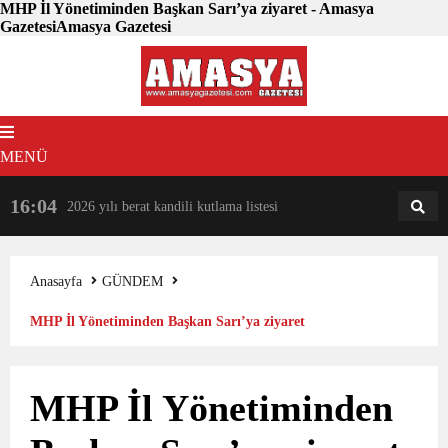
MHP İl Yönetiminden Başkan Sarı’ya ziyaret - Amasya
GazetesiAmasya Gazetesi
MENÜ
16:04
18:31
2026 yılı berat kandili kutlama listesi
AM
AN
Anasayfa
GÜNDEM
MHP İl Yönetiminden Başkan Sarı’ya ziyaret
MHP İl Yönetiminden