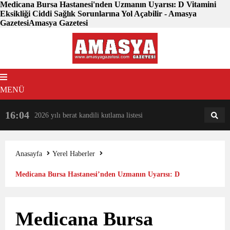
Medicana Bursa Hastanesi'nden Uzmanın Uyarısı: D Vitamini
Eksikliği Ciddi Sağlık Sorunlarına Yol Açabilir - Amasya
GazetesiAmasya Gazetesi
MENÜ
16:04
18:31
2026 yılı berat kandili kutlama listesi
AM
AN
Anasayfa
Yerel Haberler
Medicana Bursa Hastanesi’nden Uzmanın Uyarısı: D
Vitamini Eksikliği Ciddi Sağlık Sorunlarına Yol Açabilir
Medicana Bursa