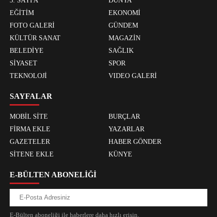
3. SAYFA
DÜNYA
EĞİTİM
EKONOMİ
FOTO GALERİ
GÜNDEM
KÜLTÜR SANAT
MAGAZİN
BELEDİYE
SAĞLIK
SİYASET
SPOR
TEKNOLOJİ
VIDEO GALERİ
SAYFALAR
MOBİL SİTE
BURÇLAR
FİRMA EKLE
YAZARLAR
GAZETELER
HABER GÖNDER
SİTENE EKLE
KÜNYE
E-BÜLTEN ABONELİĞİ
E-Bülten aboneliği ile haberlere daha hızlı erişin.