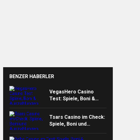
n”
BENZER HABERLER
VegasHero Casino
Test: Spiele, Boni &
Auszahlungen
Tsars Casino im Check:
Spiele, Boni und
Auszahlungen