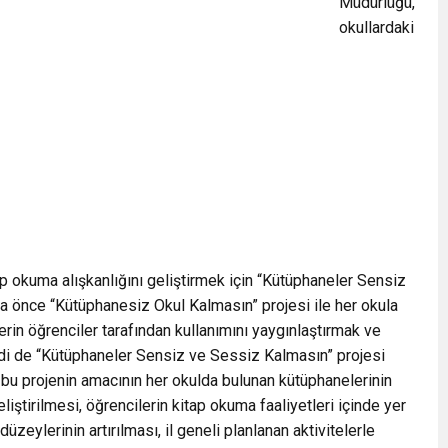
Müdürlüğü,
okullardaki
ap okuma alışkanlığını geliştirmek için “Kütüphaneler Sensiz
a önce “Kütüphanesiz Okul Kalmasın” projesi ile her okula
rin öğrenciler tarafından kullanımını yaygınlaştırmak ve
mdi de “Kütüphaneler Sensiz ve Sessiz Kalmasın” projesi
, bu projenin amacının her okulda bulunan kütüphanelerinin
liştirilmesi, öğrencilerin kitap okuma faaliyetleri içinde yer
zeylerinin artırılması, il geneli planlanan aktivitelerle