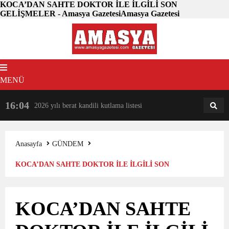
KOCA’DAN SAHTE DOKTOR İLE İLGİLİ SON
GELİŞMELER - Amasya GazetesiAmasya Gazetesi
MENÜ
16:04
18:31
2026 yılı berat kandili kutlama listesi
AM
AN
Anasayfa
GÜNDEM
KOCA’DAN SAHTE DOKTOR İLE İLGİLİ SON
GELİŞMELER
KOCA’DAN SAHTE