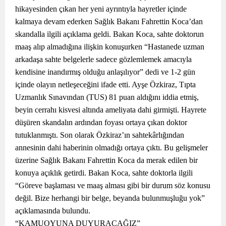
hikayesinden çıkan her yeni ayrıntıyla hayretler içinde
kalmaya devam ederken Sağlık Bakanı Fahrettin Koca’dan
skandalla ilgili açıklama geldi. Bakan Koca, sahte doktorun
maaş alıp almadığına ilişkin konuşurken “Hastanede uzman
arkadaşa sahte belgelerle sadece gözlemlemek amacıyla
kendisine inandırmış olduğu anlaşılıyor” dedi ve 1-2 gün
içinde olayın netleşeceğini ifade etti. Ayşe Özkiraz, Tıpta
Uzmanlık Sınavından (TUS) 81 puan aldığını iddia etmiş,
beyin cerrahı kisvesi altında ameliyata dahi girmişti. Hayrete
düşüren skandalın ardından foyası ortaya çıkan doktor
tutuklanmıştı. Son olarak Özkiraz’ın sahtekârlığından
annesinin dahi haberinin olmadığı ortaya çıktı. Bu gelişmeler
üzerine Sağlık Bakanı Fahrettin Koca da merak edilen bir
konuya açıklık getirdi. Bakan Koca, sahte doktorla ilgili
“Göreve başlaması ve maaş alması gibi bir durum söz konusu
değil. Bize herhangi bir belge, beyanda bulunmuşluğu yok”
açıklamasında bulundu.
“KAMUOYUNA DUYURACAĞIZ”