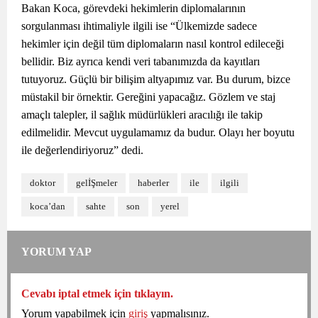
Bakan Koca, görevdeki hekimlerin diplomalarının
sorgulanması ihtimaliyle ilgili ise “Ülkemizde sadece
hekimler için değil tüm diplomaların nasıl kontrol edileceği
bellidir. Biz ayrıca kendi veri tabanımızda da kayıtları
tutuyoruz. Güçlü bir bilişim altyapımız var. Bu durum, bizce
müstakil bir örnektir. Gereğini yapacağız. Gözlem ve staj
amaçlı talepler, il sağlık müdürlükleri aracılığı ile takip
edilmelidir. Mevcut uygulamamız da budur. Olayı her boyutu
ile değerlendiriyoruz” dedi.
doktor
gelİŞmeler
haberler
ile
ilgili
koca’dan
sahte
son
yerel
YORUM YAP
Cevabı iptal etmek için tıklayın.
Yorum yapabilmek için
giriş
yapmalısınız.