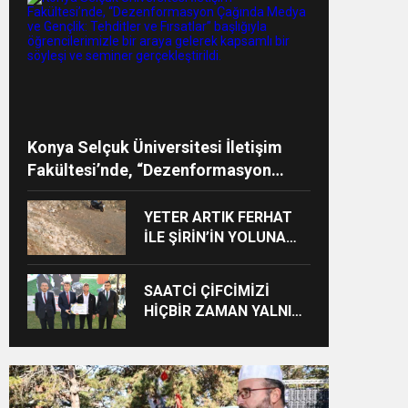
Konya Selçuk Üniversitesi İletişim
Fakültesi’nde, “Dezenformasyon
Çağında Medya ve Gençlik: Tehditler
ve Fırsatlar” başlığıyla
YETER ARTIK FERHAT
öğrencilerimizle bir araya gelerek
İLE ŞİRİN’İN YOLUNA
ENGEL! HALK TEPKİLİ:
kapsamlı bir söyleşi ve seminer
“YOLU KAPATMAK
gerçekleştirildi.
SAATCİ ÇİFCİMİZİ
ÇÖZÜM DEĞİL,
HİÇBİR ZAMAN YALNIZ
GÖREVİNİ YAP!”
BIRAKMADIK