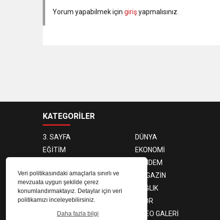
Yorum yapabilmek için
giriş
yapmalısınız.
KATEGORİLER
3. SAYFA
DÜNYA
EĞİTİM
EKONOMİ
FOTO GALERİ
GÜNDEM
Veri politikasındaki amaçlarla sınırlı ve
KÜLTÜR SANAT
MAGAZİN
mevzuata uygun şekilde çerez
BELEDİYE
SAĞLIK
konumlandırmaktayız. Detaylar için veri
politikamızı inceleyebilirsiniz.
SİYASET
SPOR
TEKNOLOJİ
VIDEO GALERİ
Daha fazla bilgi