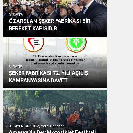
3. SAYFA
ÖZARSLAN ŞEKER FABRİKASI BİR
BEREKET KAPISIDIR
3. SAYFA
ŞEKER FABRİKASI 72. YILI AÇILIŞ
KAMPANYASINA DAVET
3. SAYFA, GÜNDEM, Yerel Haberler
Amasya’da Dev Motosiklet Festivali