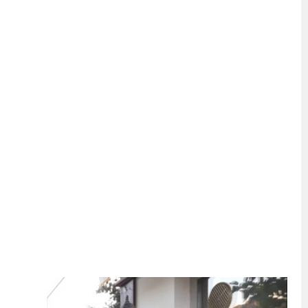
İKASI BİR BEREKET KAPISIDIR
YILI AÇILIŞ KAMPANYASINA DAVET
ı Yönetim Kurulu Başkanı Ziraat Mühendisi Ahmet ÖZARSLAN’ın Mevlid
A “Amasya’nın Gururları: Dereceye Giren Öğrenciler İçin Anlamlı Töre
et Festivali
utlama listesi