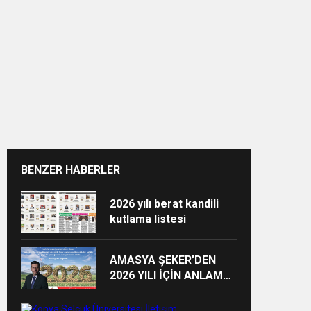
n”
BENZER HABERLER
2026 yılı berat kandili
kutlama listesi
AMASYA ŞEKER’DEN
2026 YILI İÇİN ANLAMLI
MESAJ