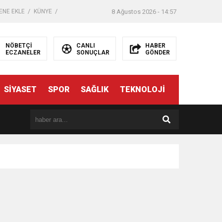
ENE EKLE
KÜNYE
8 Ağustos 2026 - 14:57
NÖBETÇİ
CANLI
HABER
ECZANELER
SONUÇLAR
GÖNDER
SİYASET
SPOR
SAĞLIK
TEKNOLOJİ
er