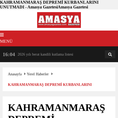
KAHRAMANMARAŞ DEPREMİ KURBANLARINI
UNUTMADI - Amasya GazetesiAmasya Gazetesi
MENÜ
16:04
18:31
2026 yılı berat kandili kutlama listesi
AM
AN
Anasayfa
Yerel Haberler
KAHRAMANMARAŞ DEPREMİ KURBANLARINI
UNUTMADI
KAHRAMANMARAŞ